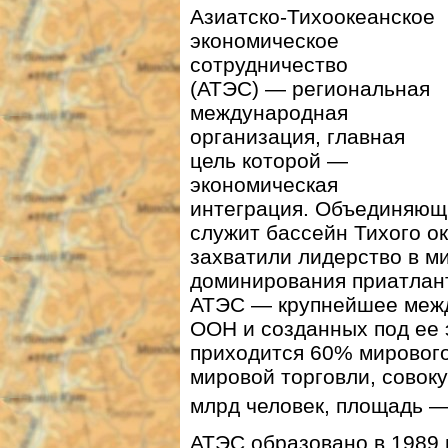
Азиатско-Тихоокеанское
экономическое
сотрудничество
(АТЭС) — региональная
международная
организация, главная
цель которой —
экономическая
интеграция. Объединяющ
служит бассейн Тихого ок
захватили лидерство в м
доминирования приатлант
АТЭС — крупнейшее межд
ООН и созданных под ее 
приходится 60% мировог
мировой торговли, совок
млрд человек, площадь —
АТЭС образовано в 1989 г