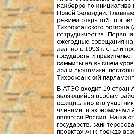
Канберре по инициативе 
Новой Зеландии. Главны
режима открытой торговл
Тихоокеанского региона 
сотрудничества. Первон
ежегодные совещания на
дел, но с 1993 г. стали п
государств и правительс
саммиты на высшем уров
дел и экономики, постоя
Тихоокеанский парламен
В АТЭС входит 19 стран 
являющийся особым район
официально его участник
членами, а экономиками 
является Россия. Наша ст
государств, заинтересов
проектах АТР, прежде все