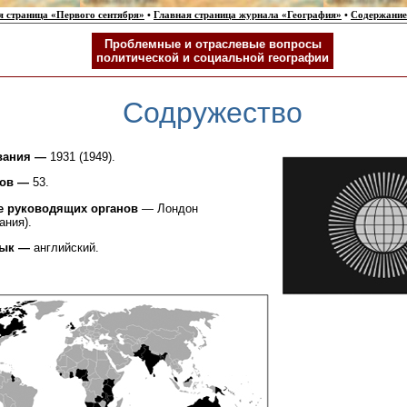
я страница «Первого сентября»
•
Главная страница журнала «География»
•
Содержание
Проблемные и отраслевые вопросы
политической и социальной географии
Содружество
ования —
1931 (1949).
нов —
53.
е руководящих органов
— Лондон
ания).
зык —
английский.