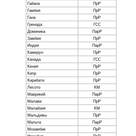
Гайана
ПрР
Гамбия
ПрР
Гана
ПрР
Гренада
ГСС
Доминика
ПарР
Замбия
ПрР
Индия
ПарР
Камерун
ПрР
Канада
ГСС
Кения
ПрР
Кипр
ПрР
Кирибати
ПрР
Лесото
КМ
Маврикий
ПарР
Малави
ПрР
Малайзия
КМ
Мальдивы
ПрР
Мальта
ПарР
Мозамбик
ПрР