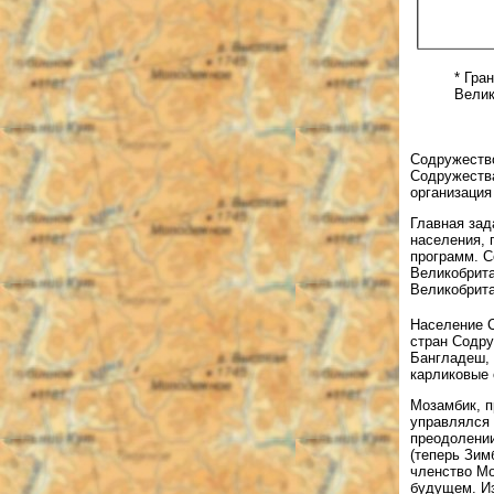
* Гра
Велик
Содружеств
Содружества
организация
Главная зад
населения, 
программ. С
Великобрита
Великобрита
Население С
стран Содру
Бангладеш, 
карликовые 
Мозамбик, п
управлялся 
преодолении
(теперь Зим
членство Мо
будущем. Из