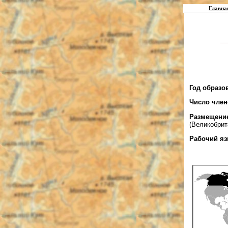
Главна
Год образ
Число чле
Размещени
(Великобрит
Рабочий я