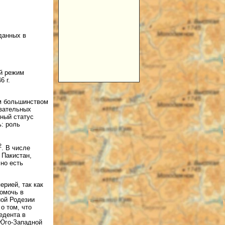
зданных в
й режим
6 г.
м большинством
вательных
ный статус
ь: роль
2
. В числе
 Пакистан,
но есть
ерией, так как
омочь в
ной Родезии
о том, что
едента в
 Юго-Западной