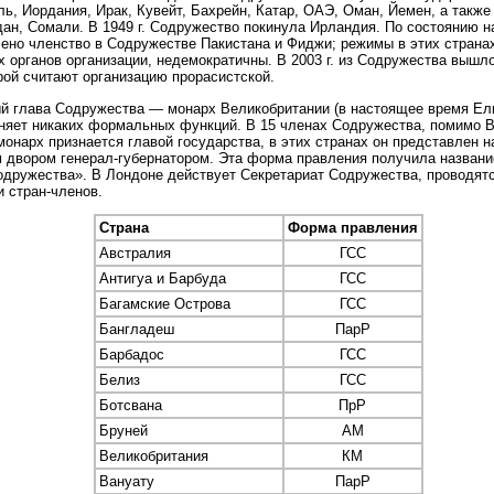
ль, Иордания, Ирак, Кувейт, Бахрейн, Катар, ОАЭ, Оман, Йемен, а такж
дан, Сомали. В 1949 г. Содружество покинула Ирландия. По состоянию на
ено членство в Содружестве Пакистана и Фиджи; режимы в этих страна
 органов организации, недемократичны. В 2003 г. из Содружества вышл
рой считают организацию прорасистской.
 глава Содружества — монарх Великобритании (в настоящее время Елиз
няет никаких формальных функций. В 15 членах Содружества, помимо В
монарх признается главой государства, в этих странах он представлен 
 двором генерал-губернатором. Эта форма правления получила названи
одружества». В Лондоне действует Секретариат Содружества, проводят
 стран-членов.
Страна
Форма правления
Австралия
ГСС
Антигуа и Барбуда
ГСС
Багамские Острова
ГСС
Бангладеш
ПарР
Барбадос
ГСС
Белиз
ГСС
Ботсвана
ПрР
Бруней
АМ
Великобритания
КМ
Вануату
ПарР