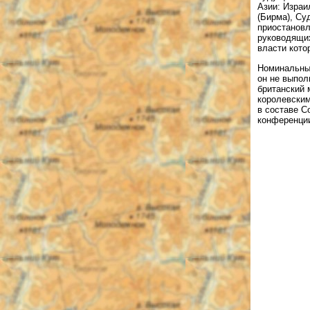
Азии: Израи
(Бирма), Су
приостановл
руководящих
власти кото
Номинальный
он не выпол
британский 
королевским
в составе С
конференции