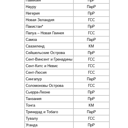
Намибия
ПрР
Науру
ПарР
Нигерия
ПрР
Новая Зеландия
ГСС
Пакистан*
ПрР
Папуа – Новая Гвинея
ГСС
Самоа
ПарР
Свазиленд
КМ
Сейшельские Острова
ПрР
Сент-Винсент и Гренадины
ГСС
Сент-Китс и Невис
ГСС
Сент-Люсия
ГСС
Сингапур
ПарР
Соломоновы Острова
ГСС
Сьерра-Леоне
ПрР
Танзания
ПрР
Тонга
КМ
Тринидад и Тобаго
ПарР
Тувалу
ГСС
Уганда
ПрР