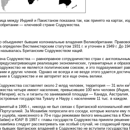
ница между Индией и Пакистаном показана так, как принято на картах, и
обритании — ключевой стране Содружества.
о объединяет бывшие колониальные владения Великобритании. Правово
 определен Вестминстерским статутом 1931 г. и уточнен в 1949 г. До 194
 называлась Британским Содружеством наций.
ача Содружества — равноправное сотрудничество стран с англоязычны
предусматривающее реализацию экономических, гуманитарных и образо
одружество не является политическим союзом, и это подразумевает рав
нии и других членов. Однако не всегда и не везде этого удается достич
нии в Содружестве и ее авторитет все еще очень велики.
одружества составляет около 2 млрд человек, территория — 31 млн км
жества четыре имеют население, превысившее 100 млн человек (Индия,
Нигерия), есть и гиганты по занимаемой площади — Канада, Австралия, 
островные государства Тувалу и Науру с населением 11 тыс. в каждом.
ринятый в 1995 г., никогда не был связан с Британской колониальной имп
Португалией. За Мозамбик попросили его соседи, которые желали ему п
 ущерба, нанесенного в 70-е годы режимами белого меньшинства в Юж
бабве) и ЮАР. В 1997 г. главы государств Содружества приняли решение 
замбика следует рассматривать как особый случай, не создающий прец
 бывших британских владений в Содружество не вступили государства