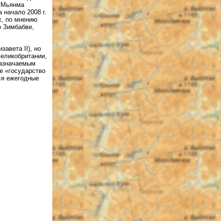
е Мьянма
 начало 2008 г.
х, по мнению
о Зимбабве,
авета II), но
еликобритании,
назначаемым
е «государство
ся ежегодные