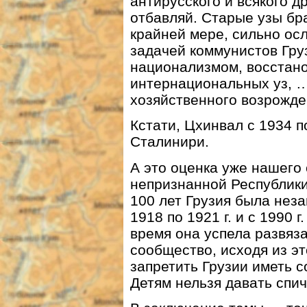
антирусского и всякого д
отбавляй. Старые узы бра
крайней мере, сильно ос
задачей коммунистов Гру
национализмом, восстано
интернациональных уз, 
хозяйственного возрожде
Кстати, Цхинвал с 1934 п
Сталинири.
А это оценка уже нашег
непризнанной Республики
100 лет Грузия была неза
1918 по 1921 г. и с 1990 
время она успела развяз
сообщество, исходя из эт
запретить Грузии иметь 
Детям нельзя давать спи