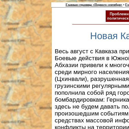
Главная страница «Первого сентября»
•
Гл
Проблемн
политическ
Новая К
Весь август с Кавказа пр
Боевые действия в Южно
Абхазии привели к много
среди мирного населения
(Цхинвали), разрушенная
грузинскими регулярными
пополнила собой ряд гор
бомбардировкам: Герника
здесь не будем давать п
произошедшим событиям. 
средствах массовой инфо
конфликты на территории