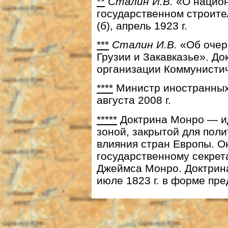
**
Сталин И.В.
«О национ
государственном строител
(б), апрель 1923 г.
***
Сталин И.В.
«Об очер
Грузии и Закавказье». Д
организации Коммунистиче
****
Министр иностранных
августа 2008 г.
*****
Доктрина Монро — и
зоной, закрытой для поли
влияния стран Европы. О
государственному секрет
Джеймса Монро. Доктрин
июле 1823 г. в форме пр