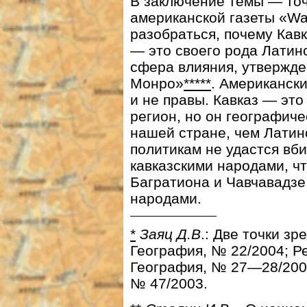
В заключение темы — точ
американской газеты «Wa
разобраться, почему Кавк
— это своего рода Латин
сфера влияния, утвержде
Монро»
*****
. Американск
и не правы. Кавказ — эт
регион, но он географиче
нашей стране, чем Латин
политикам не удастся вб
кавказскими народами, ч
Багратиона и Чавчавадз
народами.
*
Заяц Д.В
.: Две точки з
География, № 22/2004; Р
География, № 27—28/2004
№ 47/2003.