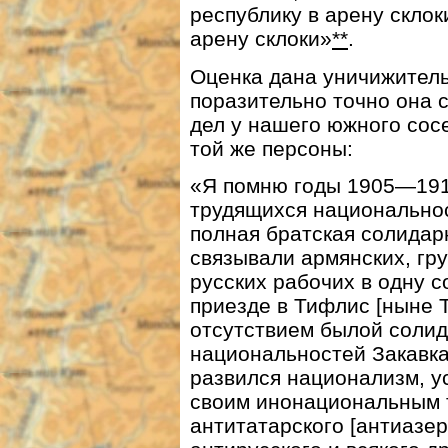
республику в арену склок
арену склоки»
**
.
Оценка дана уничижитель
поразительно точно она 
дел у нашего южного сос
той же персоны:
«Я помню годы 1905—1917
трудящихся национально
полная братская солидарн
связывали армянских, гр
русских рабочих в одну 
приезде в Тифлис [ныне 
отсутствием былой соли
национальностей Закавка
развился национализм, у
своим инонациональным 
антитатарского [антиазер