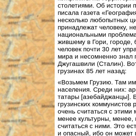
столетиями. Об истории 
писала газета «Географи
несколько любопытных ци
принадлежат человеку, н
национальными проблема
жившему в Гори, городе,
человек почти 30 лет уп
мира и несомненно знал 
Джугашвили (Сталин). Вот
грузинах 85 лет назад:
«Возьмем Грузию. Там им
населения. Среди них: а
татары [азебайджанцы]. В
грузинских коммунистов 
очень считаться с этими
менее культурны, менее, 
считаться с ними. Это е
и опасный, ибо он может