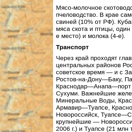
Мясо-молочное скотоводс
пчеловодство. В крае са
свиней (10% от РФ). Куб
мяса скота и птицы, один
е место) и молока (4-е).
Транспорт
Через край проходят гла
центральных районов Рос
советское время — и с З
Ростов-на-Дону—Баку, 
Краснодар—Анапа—порт 
Сухуми. Важнейшие желе
Минеральные Воды, Кра
Армавир—Туапсе, Красн
Новороссийск, Туапсе—Со
крупнейшие — Новороссий
2006 г.) и Туапсе (21 мл