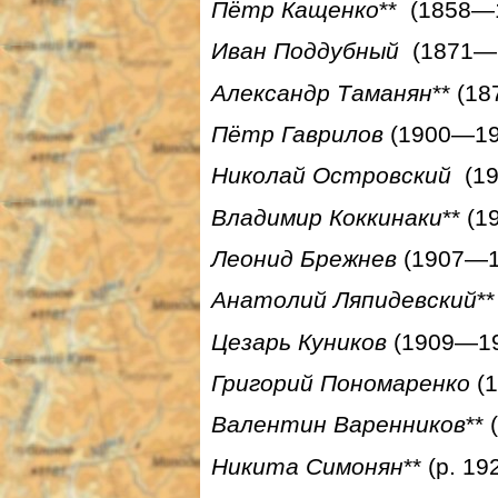
Пётр Кащенко
** (1858—
Иван Поддубный
(1871—1
Александр Таманян
**
(18
Пётр Гаврилов
(1900—197
Николай Островский
(19
Владимир Коккинаки
** (
Леонид Брежнев
(1907—19
Анатолий Ляпидевский
*
Цезарь Куников
(1909—194
Григорий Пономаренко
(1
Валентин Варенников
** 
Никита Симонян
** (р. 1