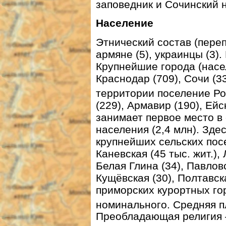
заповедник и
Сочинский 
Население
Этнический состав (перепи
армяне (5), украинцы (3)
Крупнейшие города (населе
Краснодар (709), Сочи (
территории поселение Ро
(229), Армавир (190), Ейск
занимает первое место в 
населения (2,4 млн). Зде
крупнейших сельских по
Каневская (45 тыс. жит.),
Белая Глина (34), Павловс
Кущёвская (30), Полтавск
приморских курортных го
номинального. Средняя п
Преобладающая религия 