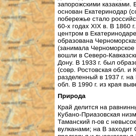
запорожскими казаками. В
основан Екатеринодар (с
побережье стало российс
60-х годах XIX в. В 1860 
центром в Екатеринодаре.
образована Черноморская
(занимала Черноморское п
вошли в Северо-Кавказски
Дону. В 1933 г. был обра
(совр. Ростовская обл. и
разделенный в 1937 г. на
обл. В 1990 г. из края вы
Природа
Край делится на равнинн
Кубано-Приазовская низм
Таманский п-ов с невысо
вулканами; на В заходит 