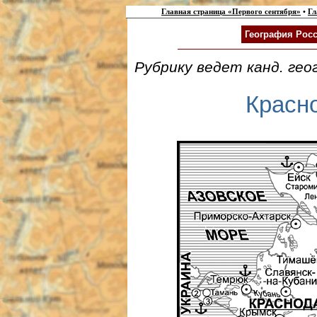
Главная страница «Первого сентября»
•
Гл
География Росс
Рубрику ведет канд. гео
Красн