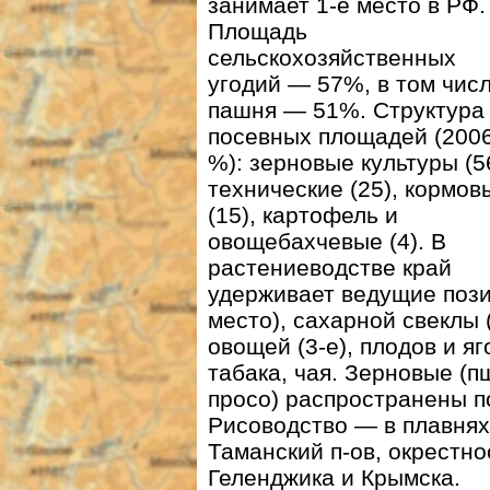
занимает 1-е место в РФ.
Площадь
сельскохозяйственных
угодий — 57%, в том чис
пашня — 51%. Структура
посевных площадей (2006 
%): зерновые культуры (5
технические (25), кормов
(15), картофель и
овощебахчевые (4). В
растениеводстве край
удерживает ведущие пози
место), сахарной свеклы (
овощей (3-е), плодов и яго
табака, чая. Зерновые (п
просо) распространены п
Рисоводство — в плавнях
Таманский п-ов, окрестн
Геленджика и Крымска.