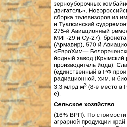
зерноуборочных комбайн
двигатель», Новороссийск
сборка телевизоров из и
и Туапсинский судоремо
275-й Авиационный ремон
МИГ-29 и Су-27), броне
(Армавир), 570-й Авиаци
«ЕвроХим— Белореченски
йодный завод (Крымский 
производитель йода); Сл
(единственный в РФ прои
радиационной, хим. и би
3
3,3 млрд м
(
8-е
место в Р
е).
Сельское хозяйство
(16% ВРП). По стоимости
аграрной продукции край