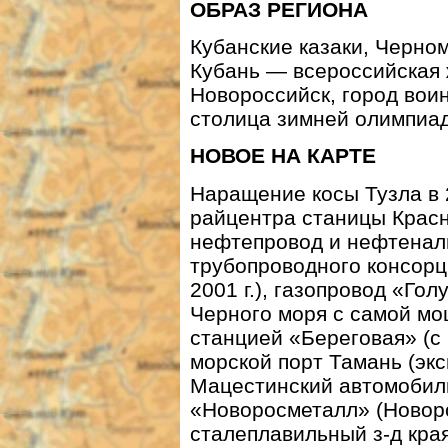
ОБРАЗ РЕГИОНА
Кубанские казаки, Черно
Кубань — всероссийская 
Новороссийск, город вои
столица зимней олимпиад
НОВОЕ НА КАРТЕ
Наращение косы Тузла в 2
райцентра станицы Красн
нефтепровод и нефтенал
трубопроводного консорц
2001 г.), газопровод «Го
Черного моря с самой мо
станцией «Береговая» (с 
морской порт Тамань (экс
Мацестинский автомобильн
«Новоросметалл» (Новор
сталеплавильный
з-д
края