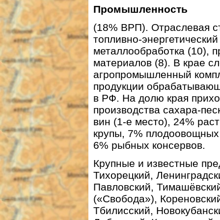
Промышленность
(18% ВРП). Отраслевая ст
топливно-энергетический
металлообработка (10), 
материалов (8). В крае 
агропромышленный компле
продукции обрабатывающ
в РФ. На долю края прих
производства сахара-песк
вин (1-е место), 24% рас
крупы, 7% плодоовощных 
6% рыбных консервов.
Крупные и известные пр
Тихорецкий, Ленинградски
Павловский, Тимашёвский
(«Свобода»), Кореновский
Тбилисский, Новокубанск