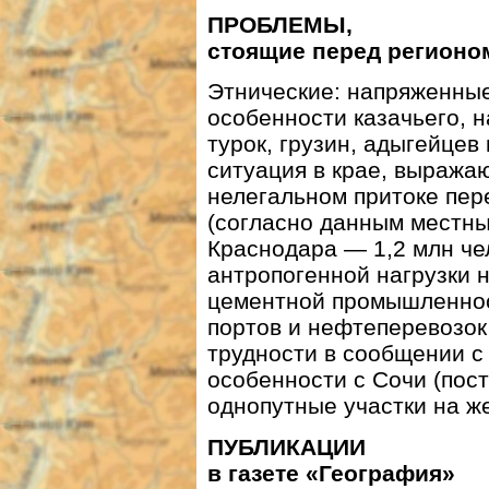
ПРОБЛЕМЫ,
стоящие перед регионо
Этнические: напряженные
особенности казачьего, 
турок, грузин, адыгейцев
ситуация в крае, выража
нелегальном притоке пер
(согласно данным местны
Краснодара — 1,2 млн че
антропогенной нагрузки 
цементной промышленнос
портов и нефтеперевозок
трудности в сообщении с
особенности с Сочи (пост
однопутные участки на же
ПУБЛИКАЦИИ
в газете «География»