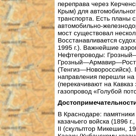
переправа через Керченс
Крым) для автомобильног
транспорта. Есть планы 
автомобильно-железнодо
мост существовал несколь
Восстанавливается судох
1995 г.). Важнейшие аэр
Нефтепроводы: Грозный—
Грозный—Армавир—Росто
(Тенгиз—Новороссийск). 
направления перешли на
(перекачивают на Кавказ
газопровод «Голубой пото
Достопримечательност
В Краснодаре: памятники 
казачьего войска (1896 г.
II (скульптор Микешин, 190
Казаку (Кубанскому казаче