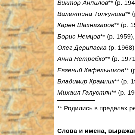
Виктор Анпилов
** (р. 19
Валентина Толкунова
** 
Карен Шахназаров
** (р.
Борис Немцов
**
(р. 1959)
Олег Дерипаска
(р. 1968
Анна Нетребко
** (р. 197
Евгений Кафельников
** 
Владимир Крамник
** (р. 
Михаил Галустян
** (р. 1
** Родились в пределах р
Слова и имена, выраж