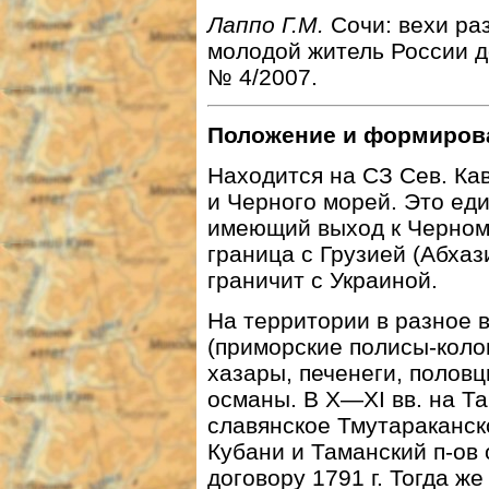
Лаппо Г.М.
Сочи: вехи ра
молодой житель России д
№ 4/2007.
Положение и формиров
Находится на СЗ Сев. Ка
и Черного морей. Это ед
имеющий выход к Черном
граница с Грузией (Абхаз
граничит с Украиной.
На территории в разное 
(приморские полисы-колон
хазары, печенеги, половц
османы. В Х—XI вв. на Т
славянское Тмутараканско
Кубани и Таманский п-ов
договору 1791 г. Тогда ж