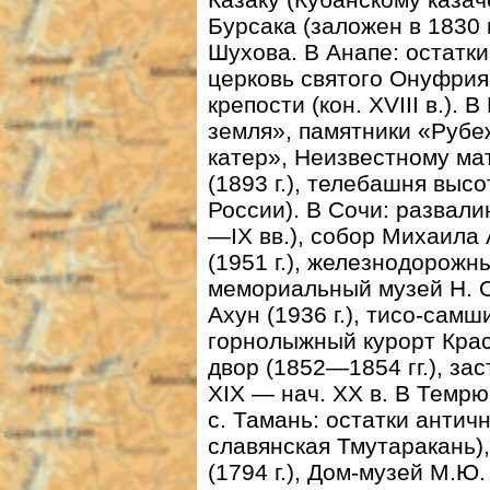
Бурсака (заложен в 1830 
Шухова. В Анапе: остатки
церковь святого Онуфрия 
крепости (кон. XVIII в.)
земля», памятники «Рубе
катер», Неизвестному мат
(1893 г.), телебашня высо
России). В Сочи: развали
—IX вв.), собор Михаила 
(1951 г.), железнодорожны
мемориальный музей Н. О
Ахун (1936 г.), тисо-сам
горнолыжный курорт Красн
двор (1852—1854 гг.), за
XIX — нач. ХХ в. В Темр
с. Тамань: остатки антич
славянская Тмутаракань)
(1794 г.), Дом-музей М.Ю