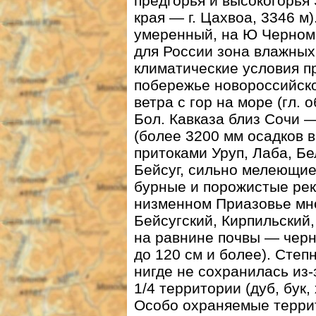
предгорья и высокогорья 
края — г. Цахвоа, 3346 м
умеренный, на Ю Черном
для России зона влажных
климатические условия п
побережье новороссийск
ветра с гор на море (гл.
Бол. Кавказа близ Сочи 
(более 3200 мм осадков в
притоками Уруп, Лаба, Бе
Бейсуг, сильно мелеющие
бурные и порожистые рек
низменном Приазовье мн
Бейсугский, Кирпильский
на равнине почвы — черн
до 120 см и более). Степ
нигде не сохранилась из-
1/4 территории (дуб, бук
Особо охраняемые терри