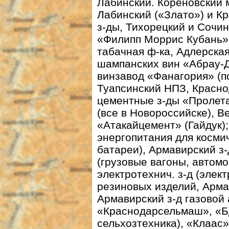
Лабинский. Кореновский 
Лабинский («Злато») и К
з-ды, Тихорецкий и Сочи
«Филипп Моррис Кубань» 
табачная ф-ка, Адлерская
шампанских вин «Абрау-Д
винзавод «Фанагория» (по
Туапсинский НПЗ, Красн
цементные з-ды «Пролет
(все в Новороссийске), 
«Атакайцемент» (Гайдук)
энергопитания для косми
батареи), Армавирский
з-
(грузовые вагоны, автом
электротехнич.
з-д
(элект
резиновых изделий, Арм
Армавирский
з-д
газовой
«Краснодарсельмаш», «Б
сельхозтехника), «Клаас»