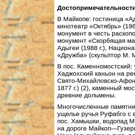
Достопримечательност
В Майкопе: гостиница «Ады
кинотеатр «Октябрь» (1961
монумент в честь раскопо
монумент «Скорбящая мать
Адыгеи (1988 г.), Национ
«Дружба» (скульптор М. 
В пос. Каменномостский: у
Хаджохский каньон на ре
Свято-Михайловско-Афон
1877 г.) (2), каменный мос
древние дольмены.
Многочисленные памятни
ущелье ручья Руфабго с 
пос. Хамышки, водопад М
на дороге Майкоп—Гузери