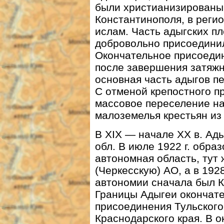
были христианизированы, 
Константинополя, в реги
ислам. Часть адыгских п
добровольно присоединили
Окончательное присоедин
после завершения затяжн
основная часть адыгов п
С отменой крепостного пр
массовое переселение на
малоземелья крестьян из
В XIX — начале ХХ в. Ады
обл. В июле 1922 г. обра
автономная область, тут
(Черкесскую) АО, а в 192
автономии сначала был Кр
Границы Адыгеи окончате
присоединения Тульского
Краснодарского края. В о