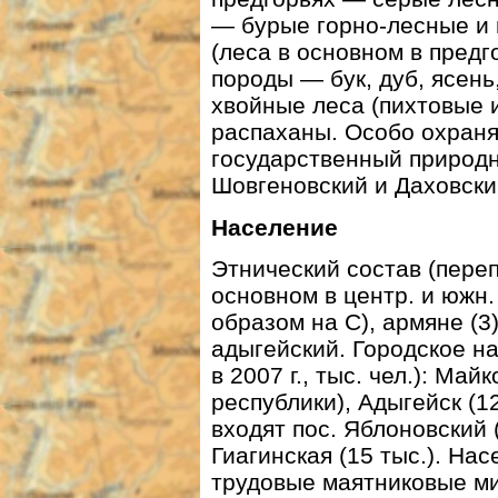
— бурые горно-лесные и 
(леса в основном в предг
породы — бук, дуб, ясень,
хвойные леса (пихтовые 
распаханы. Особо охраня
государственный природн
Шовгеновский и Даховски
Население
Этнический состав (перепи
основном в центр. и южн.
образом на С), армяне (
адыгейский. Городское н
в 2007 г., тыс. чел.): Май
республики), Адыгейск (1
входят пос. Яблоновский (
Гиагинская (15 тыс.). Н
трудовые маятниковые ми