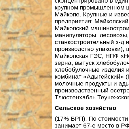
сконцентрировано в еди
крупном промышленном 
Майкопе. Крупные и изве
предприятия: Майкопский
Майкопский машиностроит
манипуляторы, лесовозы,
станкостроительный з-д 
производство упаковки), 
Майкопская ГЭС, НПФ «Но
зерна, выпуск хлебобуло
хлебобулочные изделия и
комбинат «Адыгейский» (
молочные продукты и ад
производственный осетро
Тлюстенхабль Теучежског
Сельское хозяйство
(17% ВРП). По стоимости
занимает 67-е место в Р