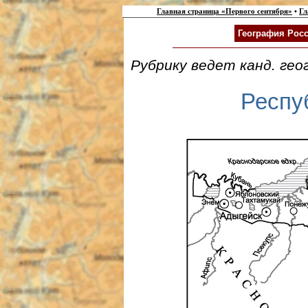
Главная страница «Первого сентября»
•
Гл
География Росс
Рубрику ведет канд. гео
Респу