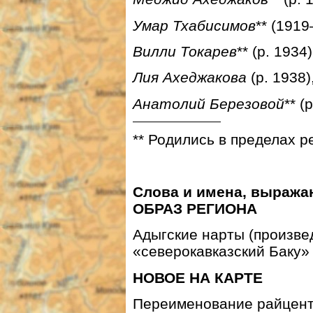
Умар Тхабисимов
** (191
Вилли Токарев
** (р. 1934
Лия Ахеджакова
(р. 1938)
Анатолий Березовой
** (
** Родились в пределах р
Слова и имена, выраж
ОБРАЗ РЕГИОНА
Адыгские нарты (произве
«северокавказский Баку» 
НОВОЕ НА КАРТЕ
Переименование райцент