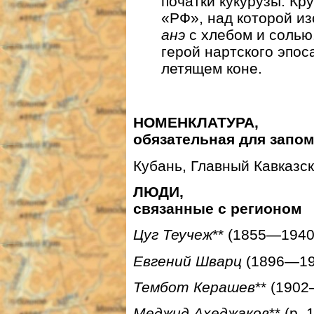
початки кукурузы. Кр
«РФ», над которой и
анэ
с хлебом и солью
герой нартского эпо
летящем коне.
НОМЕНКЛАТУРА,
обязательная для запо
Кубань, Главный Кавказск
ЛЮДИ,
связанные с регионом
Цуг Теучеж
** (1855—1940
Евгений Шварц
(1896—195
Тембот Керашев
** (1902
Меджид Ахеджаков
** (р.