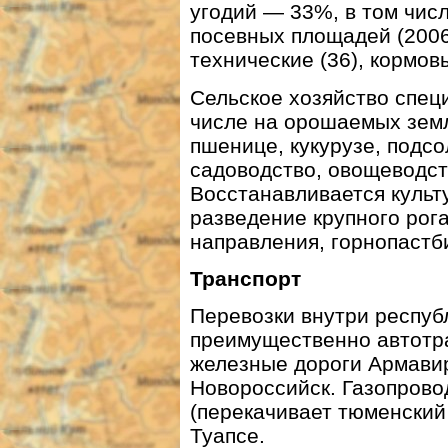
угодий — 33%, в том чис
посевных площадей (2006 
технические (36), кормовы
Сельское хозяйство спец
числе на орошаемых земл
пшенице, кукурузе, подсо
садоводство, овощеводст
Восстанавливается культ
разведение крупного рог
направления, горнопастб
Транспорт
Перевозки внутри респуб
преимущественно автотр
железные дороги Армав
Новороссийск. Газопров
(перекачивает тюменски
Туапсе.