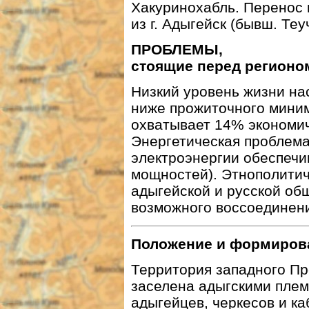
Хакуринохабль. Перенос в
из г. Адыгейск (бывш. Те
ПРОБЛЕМЫ,
стоящие перед регионо
Низкий уровень жизни на
ниже прожиточного мини
охватывает 14% экономиче
Энергетическая проблема
электроэнергии обеспечи
мощностей). Этнополити
адыгейской и русской об
возможного воссоединени
Положение и формиров
Территория западного Пр
заселена адыгскими пле
адыгейцев, черкесов и к