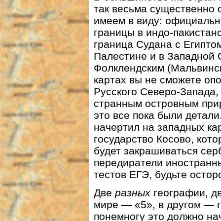
так весьма существенно 
имеем в виду: официальн
границы в индо-пакистанс
граница Судана с Египто
Палестине и в Западной 
Фолклендским (Мальвинск
картах вы не сможете оп
Русского Северо-Запада,
странным островным прир
это все пока были детали
начертил на западных к
государство Косово, кот
будет закрашиваться сер
передиратели иностранны
тестов ЕГЭ, будьте остор
Две
разных
географии, д
мире — «5», в другом — г
понемногу это должно на