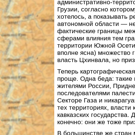
административно-террито
Грузии, согласно которо
хотелось, а показывать р
автономной области — не
фактические границы меж
сферами влияния тем гра
территории Южной Осетии
вполне ясна) множество 
власть Цхинвала, но при
Теперь картографическая
проще. Одна беда: такие
жителями России, Придне
последователями палести
Секторе Газа и никарагуа
тех территориях, власти
кавказских государства. Д
конечно: они же тоже при
В большинстве же стран м