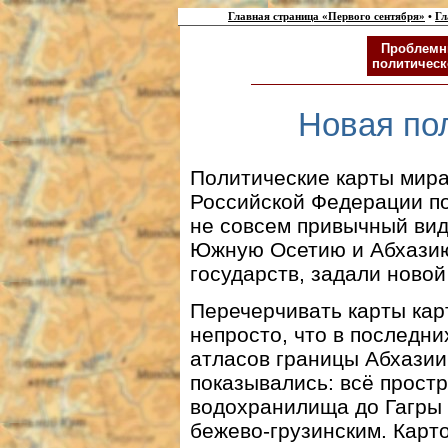
Главная страница «Первого сентября»
•
Гл
Проблемн
политическ
Новая по
Политические карты мира
Российской Федерации пос
не совсем привычный вид
Южную Осетию и Абхазию
государств, задали ново
Перечерчивать карты кар
непросто, что в последни
атласов границы Абхази
показывались: всё прост
водохранилища до Гагры
бежево-грузинским. Карт