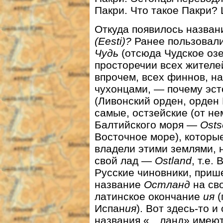
Пакри. Что такое Пакри? 
Откуда появилось назва
(Eesti)?
Ранее пользовал
Чудь
(отсюда Чудское озе
просторечии всех жителей
впрочем, всех финнов, н
чухонцами, — почему эс
(Ливонский орден, орден 
самые, остзейские (от не
Балтийского моря —
Osts
Восточное море), которы
владели этими землями, 
свой лад —
Ostland
, т.е.
Русские чиновники, приш
название
Остланд
на св
латинское окончание
ия
(
Испан
ия
). Вот здесь-то и
названия «…ланд» имеют 