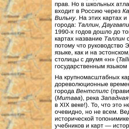
прав. Но в школьных атл
входит в Россию через
Ка
Вильну
. На этих картах и
города:
Таллин, Даугавп
1990-х годов дошло до то
картах название
Таллин
с
потому что руководство 
языке, как и на эстонско
столицы с двумя «н» (
Tall
государственным языком 
На крупномасштабных кар
дореволюционные времен
города
Вентспилс
(прав
(
Митава
), река
Западная
в XIX веке!). То, что это
очевидно, но не всем. Ве
исторической топонимике
учебников и карт — истор