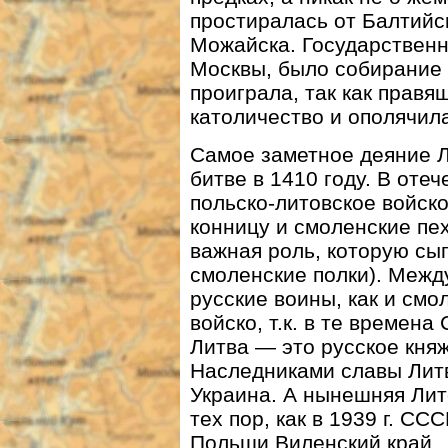
простиралась от Балтийск
Можайска. Государственно
Москвы, было собирание 
проиграла, так как правя
католичество и ополячил
Самое заметное деяние 
битве в 1410 году. В оте
польско-литовское войско
конницу и смоленские пе
важная роль, которую сыг
смоленские полки). Межд
русские воины, как и смо
войско, т.к. в те времен
Литва — это русское кня
Наследниками славы Литв
Украина. А нынешняя Лит
тех пор, как в 1939 г. С
Польши Виленский край.