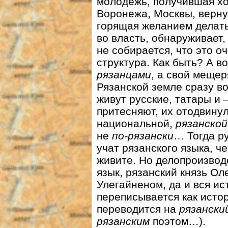
молодежь, получившая хо
Воронежа, Москвы, верну
горящая желанием делать
во власть, обнаруживает,
не собирается, что это о
структура. Как быть? А в
рязанцами
, а свой меще
Рязанской земле сразу во
живут русские, татары и 
притесняют, их отодвинул
национальной,
рязанской
не
по-рязански
… Тогда р
учат рязанского языка, ч
живите. Но делопроизвод
язык, рязанский князь Ол
Улегайненом, да и вся ис
переписывается как исто
переводится на
рязански
рязанским
поэтом…).