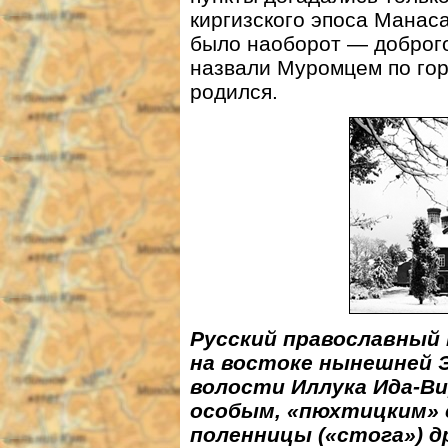
киргизского эпоса Манас
было наоборот — доброг
назвали Муромцем по гор
родился.
Русский православный
на востоке нынешней Э
волости Иллука Ида-Ви
особым, «пюхтицким» 
поленницы («стога») д