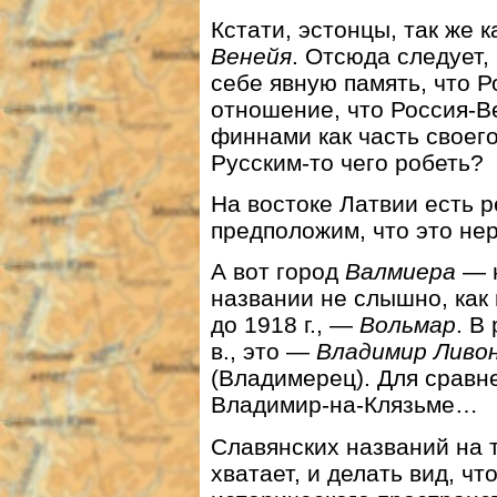
Кстати, эстонцы, так же 
Венейя
. Отсюда следует,
себе явную память, что Р
отношение, что Россия-В
финнами как часть своего
Русским-то чего робеть?
На востоке Латвии есть 
предположим, что это не
А вот город
Валмиера
— н
названии не слышно, как
до 1918 г., —
Вольмар
. В
в., это —
Владимир
Ливо
(Владимерец). Для срав
Владимир-на-Клязьме…
Славянских названий на 
хватает, и делать вид, чт