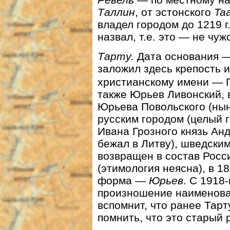
Таллин
, от эстонского
Taa
владел городом до 1219 г.
назвал, т.е. это — не чуж
Тарту.
Дата основания — 
заложил здесь крепость и
христианскому имени — Г
также Юрьев Ливонский, 
Юрьева Повольского (нын
русским городом (целый 
Ивана Грозного князь Ан
бежал в Литву), шведским,
возвращен в состав Росс
(этимология неясна), в 1
форма —
Юрьев
. С 1918
произношение наименова
вспомнит, что ранее Тарт
помнить, что это старый