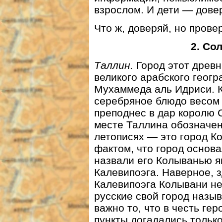
взрослом. И дети — дове
Что ж, доверяй, но прове
2. Со
Таллин.
Город этот древн
великого арабского геог
Мухаммеда аль Идриси. К
серебряное блюдо весом 9
преподнес в дар королю С
месте Таллина обозначе
летописях — это город Ко
фактом, что город основа
назвали его Колыванью як
Калевипоэга. Наверное, з
Калевипоэга Колывани не 
русские свой город назыв
важно то, что в честь ге
пункты догадались только