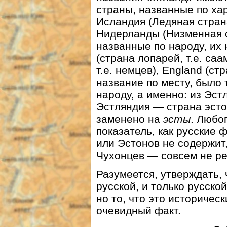
страны, названные по ха
Исландия (Ледяная страна
Нидерланды (Низменная с
названные по народу, их
(страна лопарей, т.е. саа
т.е. немцев), England (ст
название по месту, было
народу, а именно: из Эс
Эстляндия — страна эсто
заменено на
эсты
. Любо
показатель, как русские
или Эстонов не содержит
Чухонцев — совсем не ре
Разумеется, утверждать,
русской, и только русской
но то, что это историчес
очевидный факт.