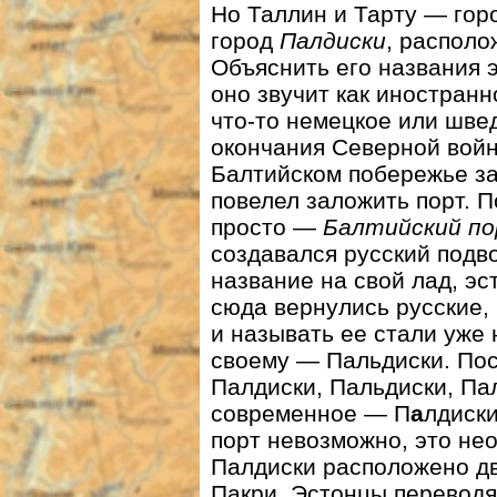
Но Таллин и Тарту — горо
город
Палдиски
, распол
Объяснить его названия э
оно звучит как иностранн
что-то немецкое или швед
окончания Северной войны
Балтийском побережье за
повелел заложить порт. 
просто —
Балтийский п
создавался русский подв
название на свой лад, эс
сюда вернулись русские,
и называть ее стали уже 
своему — Пальдиски. Пос
Палдиски, Пальдиски, Пал
современное — П
а
лдиски
порт невозможно, это нео
Палдиски расположено дв
Пакри. Эстонцы переводя