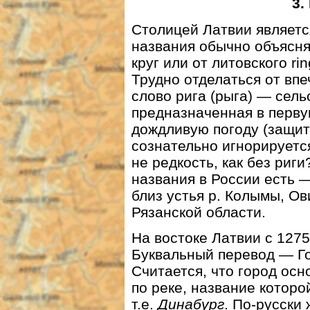
3.
Столицей Латвии являетс
названия обычно объясня
круг или от литовского rin
Трудно отделаться от впе
слово рига (рыга) — сель
предназначенная в перву
дождливую погоду (защита
сознательно игнорируетс
не редкость, как без риг
названия в России есть 
близ устья р. Колымы, Ов
Рязанской области.
На востоке Латвии с 1275
Буквальный перевод — Го
Считается, что город ос
по реке, название которо
т.е.
Динабург
. По-русски