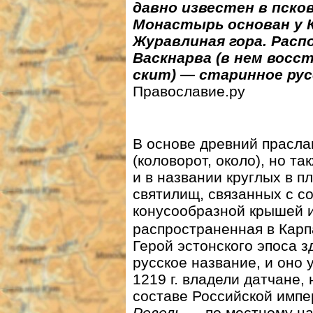
давно известен в пско
Монастырь основан у К
Журавлиная гора. Рас
Васкнарва (в нем вос
скит) — старинное рус
Православие.ру
В основе древний прасла
(коловорот, около), но та
и в названии круглых в 
святилищ, связанных с со
конусообразной крышей 
распространенная в Кар
Герой эстонского эпоса з
русское название, и оно 
1219 г. владели датчане, 
составе Российской импе
Ревель
— по местному на