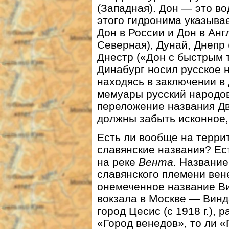
(Западная). Дон — это в
этого гидронима указыва
Дон в России и Дон в Анг
Северная), Дунай, Днепр 
Днестр («Дон с быстрым т
Динабург носил русское 
находясь в заключении в 
мемуары русский народов
переложение названия Дв
должны забыть исконное,
Есть ли вообще на терри
славянские названия? Ес
на реке
Вента
. Название
славянского племени вене
онемеченное название В
вокзала в Москве — Винд
город Цесис (с 1918 г.),
«Город венедов», то ли «