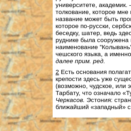
университете, академик.
толкование, которое мне
название может быть про
которое по-русски, сербс
беседку, шатер, ведь зде
руднике была сооружена к
наименование ”Колывань”
чешского языка, а именн
далее прим. ред.
2
Есть основания полагат
крепости здесь уже суще
(возможно, чудское, или 
Тарбату, что означало «Т
Черкасов.
Эстония: стран
ближайший «западный» со