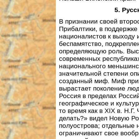
5. Рус
В признании своей второ
Прибалтики, в поддержке
националистов к выходу 
беспамятство, подкрепле
определяющую роль. Выс
современных республиках
национального меньшинст
значительной степени оп
созданный миф. Миф при
вырастает поколение люд
Россия в пределах Росси
географическое и культу
то время как в XIX в. Н.
делать?» видел Новую Ро
полуострова; отдельные 
ограничивают свое вооб