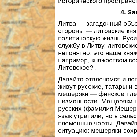
исторического пространст
4. З
Литва — загадочный объе
стороны — литовские кня
политическую жизнь Руси,
службу в Литву, литовски
непонятно, это наше кня
например, княжеством вс
Литовское?..
Давайте отвлечемся и вс
живут русские, татары и 
мещеряки — финское пле
низменности. Мещеряки 
русских (фамилия Мещеря
язык утратили, но в сель
племенные черты. Давайт
ситуацию: мещеряки сохр