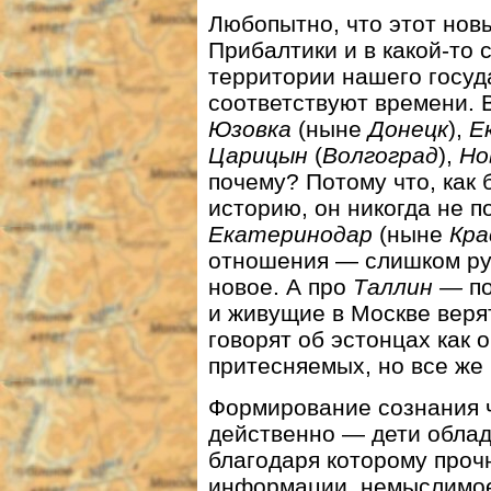
Любопытно, что этот нов
Прибалтики и в какой-то 
территории нашего госуд
соответствуют времени. В
Юзовка
(ныне
Донецк
),
Е
Царицын
(
Волгоград
),
Но
почему? Потому что, как 
историю, он никогда не по
Екатеринодар
(ныне
Кра
отношения — слишком рус
новое. А про
Таллин —
п
и живущие в Москве верят
говорят об эстонцах как о
притесняемых, но все же
Формирование сознания 
действенно — дети обла
благодаря которому проч
информации, немыслимое