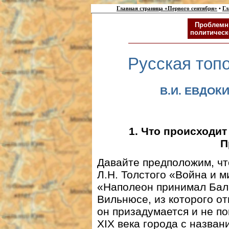
Главная страница «Первого сентября»
•
Гл
Проблемн
политическ
Русская топ
В.И. ЕВДОКИ
1. Что происходит
П
Давайте предположим, чт
Л.Н. Толстого «Война и 
«Наполеон принимал Бал
Вильнюсе, из которого о
он призадумается и не п
XIX века города с назван