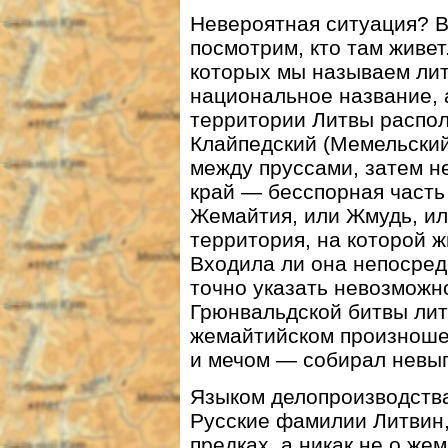
Невероятная ситуация? В
посмотрим, кто там живет
которых мы называем ли
национальное название,
территории Литвы распол
Клайпедский (Мемельский
между пруссами, затем н
край — бесспорная часть
Жемайтия, или Жмудь, ил
территория, на которой 
Входила ли она непосредс
точно указать невозможно
Грюнвальдской битвы лит
жемайтийском произноше
и мечом — собирал невы
Языком делопроизводства
Русские фамилии Литвин,
предках, а никак не о же