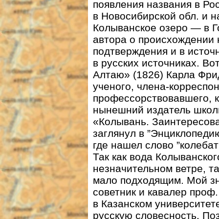
появления названия в Ро
в Новосибирской обл. и н
Колыванское озеро — в 
автора о происхождении
подтверждения и в источ
в русских источниках. В
Алтаю» (1826) Карла Фри
ученого, члена-корреспо
профессорствовавшего, к
нынешний издатель школь
«Колывань. Заинтересова
заглянул в ”Энциклопеди
где нашел слово ”колебат
Так как вода Колыванског
незначительном ветре, т
мало подходящим. Мой зн
советник и кавалер проф
в Казанском университет
русскую словесность. По