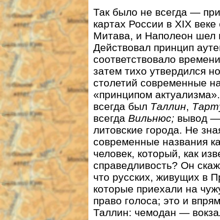
Так было не всегда — пр
картах России в XIX веке
Митава, и Наполеон шел 
Действовал принцип аут
соответствовало времени
затем тихо утвердился н
столетий современные на
«принципом актуализма».
всегда был
Таллин
,
Тарт
всегда
Вильнюс;
вывод
литовские города. Не зна
современные названия ка
человек, который, как из
справедливость? Он скаже
что русских, живущих в 
которые приехали на чуж
право голоса; это и впря
Таллин: чемодан — вокза