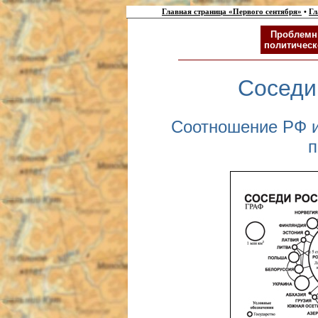
Главная страница «Первого сентября»
•
Гл
Проблемн
политическ
Соседи
Соотношение РФ и
п