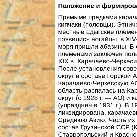
Положение и формиров
Прямыми предками карач
кипчаки (половцы). Этни
местные адыгские племена
появились ногайцы, в XIV
моря пришли абазины. В с
племенами заключен поли
XIX в. Карачаево-Черкес
После установления сове
округ в составе Горской 
Карачаево-Черкесскую АО
область распалась на Ка
округ (с 1928 г. — АО) и
(упразднен в 1931 г.). В 
ликвидирована, карачаев
Среднюю Азию. Часть их
состав Грузинской ССР (К
Ставропольский и Краснод