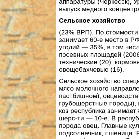
аппаратуры (Черкесск), У
выпуск медного концентра
Сельское хозяйство
(23% ВРП). По стоимости
занимает 60-е место в Р
угодий — 35%, в том чис
посевных площадей (2006 
технические (20), кормов
овощебахчевые (16).
Сельское хозяйство спец
мясо-молочного направлен
пастбищном), овцеводств
грубошерстные породы), 
коз республика занимает 
шерс-ти — 10-е. В респу
порода овец. Главные кул
подсолнечник, пшеница. 