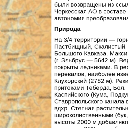
были возвращены из ссыл
Черкесская АО в составе 
автономия преобразована
Природа
На 3/4 территории — гор
Пастбищный, Скалистый,
Большого Кавказа. Макс
(г. Эльбрус — 5642 м). В
покрыты ледниками. В ре
перевалов, наиболее изв
Клухорский (2782 м). Рек
притоками Теберда, Бол. 
Каспийского (Кума, Подку
Ставропольского канала в
вдхр. Степная растительн
широколиственными (бук,
высоты 2000 м добавляютс