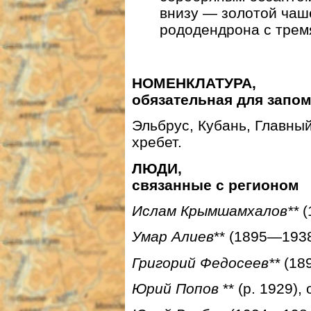
внизу — золотой чаш
рододендрона с трем
НОМЕНКЛАТУРА,
обязательная для запо
Эльбрус, Кубань, Главный
хребет.
ЛЮДИ,
связанные с регионом
Ислам Крымшамхалов**
(
Умар Алиев
** (1895—1938
Григорий Федосеев**
(18
Юрий Попов
** (р. 1929)