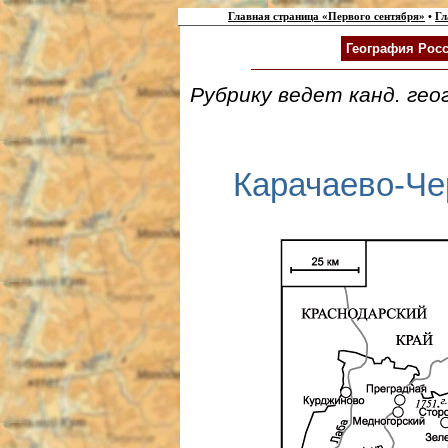
Главная страница «Первого сентября»
•
Гл
География Росс
Рубрику ведет канд. гео
Карачаево-Че