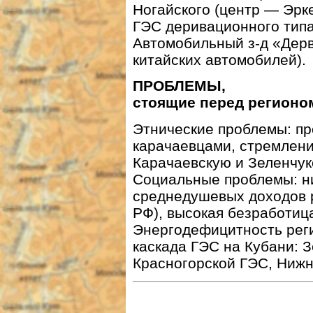
Ногайского (центр — Эрк
ГЭС деривационного типа 
Автомобильный
з-д
«Дерве
китайских автомобилей).
ПРОБЛЕМЫ,
стоящие перед регионо
Этнические проблемы: пр
карачаевцами, стремлени
Карачаевскую и Зеленчук
Социальные проблемы: ни
среднедушевых доходов р
РФ), высокая безработиц
Энергодефицитность реги
каскада ГЭС на Кубани: 
Красногорской ГЭС, Нижн