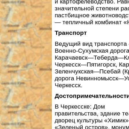
и картофелеводство. Рав
значительной степени ра
пастбищное животноводс
— тепличный комбинат «Ю
Транспорт
Ведущий вид транспорта
Военно-Сухумская дорог
Карачаевск—Теберда—Клу
Черкесск—Пятигорск, Ка
Зеленчукская—Псебай (К
дорога Невинномысск—Ус
Черкесск.
Достопримечательност
В Черкесске: Дом
правительства, здание те
дворец культуры «Химик»
«Зеленый остров», мону