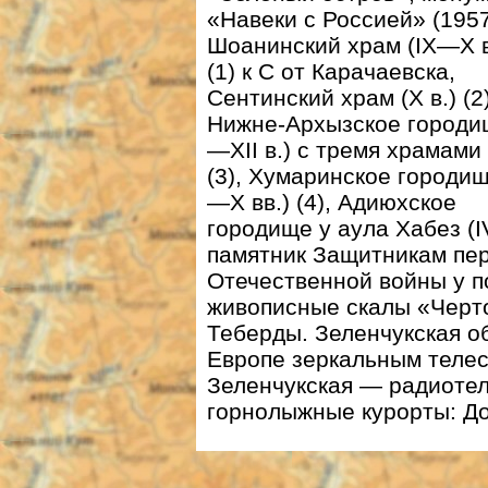
«Навеки с Россией» (1957 
Шоанинский храм (IX—X в
(1) к С от Карачаевска,
Сентинский храм (X в.) (2)
Нижне-Архызское городи
—XII в.) с тремя храмами 
(3), Хумаринское городищ
—X вв.) (4), Адиюхское
городище у аула Хабез (I
памятник Защитникам пер
Отечественной войны у п
живописные скалы «Черт
Теберды. Зеленчукская о
Европе зеркальным телес
Зеленчукская — радиотел
горнолыжные курорты: До