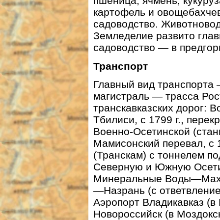
пшеница, ячмень, кукуруза
картофель и овощебахчев
садоводство. Животновод
Земледелие развито глав
садоводство — в предгор
Транспорт
Главный вид транспорта
магистраль — трасса Ро
транскавказских дорог: 
Тбилиси, с 1799 г., перек
Военно-Осетинской (стан
Мамисонский перевал, с 1
(Транскам) с тоннелем п
Северную и Южную Осетию
Минеральные Воды—Махач
—Назрань (с ответвление
Аэропорт Владикавказ (в
Новороссийск (в Моздокс