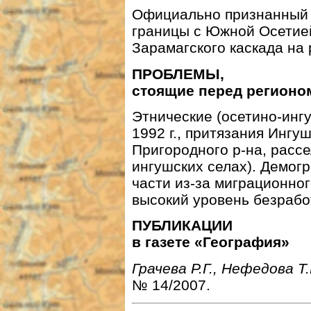
Официально признанный 
границы с Южной Осетией
Зарамагского каскада на р.
ПРОБЛЕМЫ,
стоящие перед регионо
Этнические (осетино-инг
1992 г., притязания Ингу
Пригородного р-на, расс
ингушских селах). Демог
части из-за миграционног
высокий уровень безрабо
ПУБЛИКАЦИИ
в газете «География»
Грачева Р.Г., Нефедова Т.
№ 14/2007.