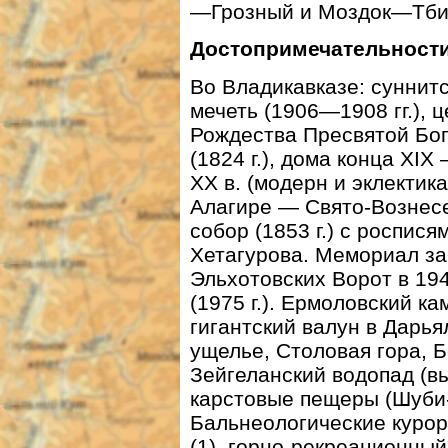
—Грозный и Моздок—Тби
Достопримечательност
Во Владикавказе: суннит
мечеть (1906—1908 гг.), 
Рождества Пресвятой Бо
(1824 г.), дома конца XIX
XX в. (модерн и эклектика
Алагире — Свято-Вознес
собор (1853 г.) с росписям
Хетагурова. Мемориал з
Эльхотовских Ворот в 194
(1975 г.). Ермоловский к
гигантский валун в Дарья
ущелье, Столовая гора, 
Зейгеланский водопад (в
карстовые пещеры (Шуби-
Бальнеологические курорт
(1), горно-рекреационный