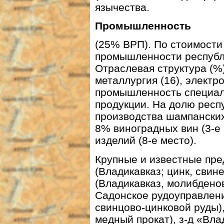
язычества.
Промышленность
(25% ВРП). По стоимост
промышленности республи
Отраслевая структура (%)
металлургия (16), электр
промышленность специал
продукции. На долю респ
производства шампанских 
8% виноградных вин (3-е
изделий (8-е место).
Крупные и известные пре
(Владикавказ; цинк, свин
(Владикавказ, молибдено
Садонское рудоуправлени
свинцово-цинковой руды),
медный прокат), з-д «Вла