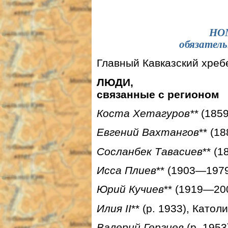
НО
обязатель
Главный Кавказский хребе
ЛЮДИ,
связанные с регионом
Коста Хетагуров**
(185
Евгений Вахтангов
** (1
Сосланбек Тавасиев
** (
Исса Плиев
** (1903—1979
Юрий Кучиев
** (1919—200
Илия II
** (р. 1933), Като
Валерий Гергиев
(р. 1953