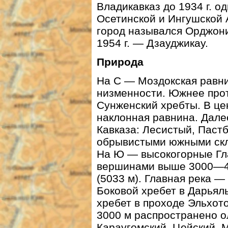
Владикавказ до 1934 г. 
Осетинской и Ингушской 
город назывался Орджон
1954 г. — Дзауджикау.
Природа
На С — Моздокская равни
низменности. Южнее прот
Сунженский хребты. В це
наклонная равнина. Дал
Кавказа: Лесистый, Паст
обрывистыми южными скл
На Ю — высокогорные Гл
вершинами выше 3000—40
(5033 м). Главная река —
Боковой хребет в Дарьял
хребет в проходе Эльхот
3000 м распространено о
Караугомский, Цейский, 