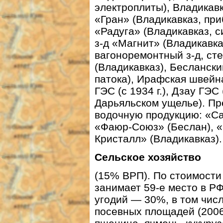
электроплиты), Владикав
«Гран» (Владикавказ, при
«Радуга» (Владикавказ, 
з-д «Магнит» (Владикавка
вагоноремонтный з-д, ст
(Владикавказ), Бесланск
патока), Ирафская швейна
ГЭС (с 1934 г.), Дзау ГЭС
Дарьяльском ущелье). Пр
водочную продукцию: «Са
«Фаюр-Союз» (Беслан), «
Кристалл» (Владикавказ).
Сельское хозяйство
(15% ВРП). По стоимости
занимает 59-е место в Р
угодий — 30%, в том чис
посевных площадей (2006 