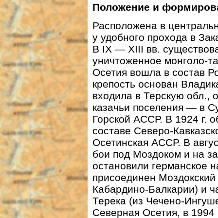
Положение и формиров
Расположена в центральн
у удобного прохода в Зак
В IX — XIII вв. существо
уничтоженное монголо-та
Осетия вошла в состав Ро
крепость основан Владика
входила в Терскую обл., 
казачьи поселения — в Су
Горской АССР. В 1924 г.
составе Северо-Кавказско
Осетинская АССР. В авгу
бои под Моздоком и на з
остановили германское на
присоединен Моздокский р
Кабардино-Балкарии) и ча
Терека (из Чечено-Ингуше
Северная Осетия, в 1994 