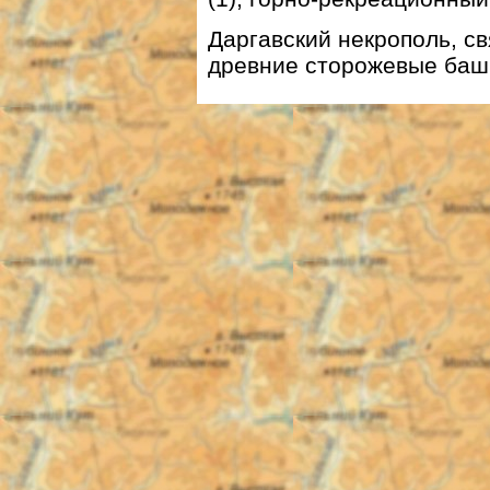
Даргавский некрополь, с
древние сторожевые башн