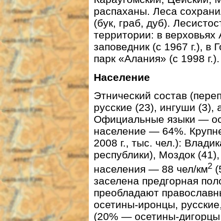
распаханы. Леса сохранил
(бук, граб, дуб). Лесист
территории: в верховьях
заповедник (с 1967 г.), 
парк «Алания» (с 1998 г.).
Население
Этнический состав (перепи
русские (23), ингуши (3), 
Официальные языки — осе
население — 64%. Крупне
2008 г., тыс. чел.): Влад
республики), Моздок (41)
2
населения — 88 чел/км
(
заселена предгорная пол
преобладают православн
осетины-иронцы, русские
(20% — осетины-дигорцы,