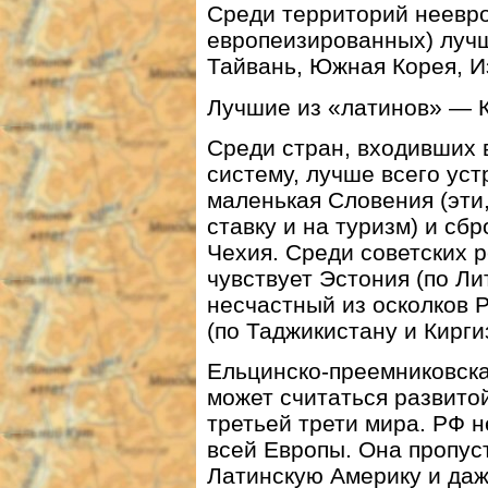
Среди территорий неевро
европеизированных) лучш
Тайвань, Южная Корея, И
Лучшие из «латинов» — К
Среди стран, входивших 
систему, лучше всего уст
маленькая Словения (эти,
ставку и на туризм) и сб
Чехия. Среди советских 
чувствует Эстония (по Ли
несчастный из осколков 
(по Таджикистану и Кирги
Ельцинско-преемниковска
может считаться развито
третьей трети мира. РФ н
всей Европы. Она пропус
Латинскую Америку и даж