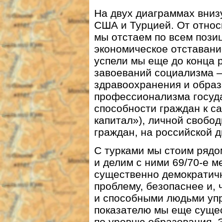
На двух диаграммах вниз
США и Турцией. От отно
мы отстаем по всем пози
экономическое отставани
успели мы еще до конца 
завоеваний социализма 
здравоохранения и образо
профессионализма госуд
способности граждан к с
капитал»), личной свобо
граждан, на российской
С турками мы стоим рядо
и делим с ними 69/70-е 
существенно демократичн
проблему, безопаснее и,
и способными людьми упр
показателю мы еще сущес
по уровню образования. Э