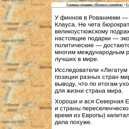
Главная страница «Первого сентября»
•
Г
У финнов в Рованиеми —
Клауса. Не чета бюрокра
великоустюжскому подраж
настоящие подарки — эко
политические — достают
многим международным р
лучших в мире.
Исследователи «Легатум 
позиции разных стран ми
выводу, что по итогам у
для жизни страна мира.
Хороши и вся Северная Е
и страны переселенческо
время из Европы) капита
дела похуже.