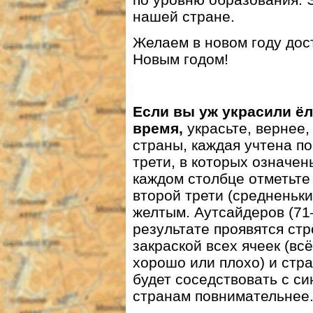
нашей стране.
Желаем в новом году дос
Новым годом!
Если вы уж украсили ёл
время,
украсьте, вернее,
страны, каждая учтена п
трети, в которых означены
каждом столбце отметьте
второй трети (средненькие
желтым. Аутсайдеров (71
результате проявятся стр
закраской всех ячеек (вс
хорошо или плохо) и стр
будет соседствовать с си
странам повнимательнее