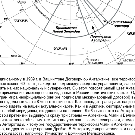
дписанному в 1959 г. в Вашингтоне Договору об Антарктике, все террито
ные южнее 60° ю.ш., находятся под международным управлением, запр
ять на них национальный суверенитет. Об этом говорят белый цвет Анта
 примечание, имеющееся на изданных в России политических картах. О
тран мира неофициально (они же подписали международный договор!) в
на отдельные части Южного континента. Как проходят границы их нацио
ожно видеть на нашей актуальной карте. Как и в Арктике, секторальные 
т собой меридианы, сходящиеся на полюсе. Любопытно, что на Антарк
свои претензии выдвинули сразу три страны — Аргентина, Чили и Велик
иотаж легко объясним тем, что полуостров — самая северная и, следо
ь Антарктиды, к тому же государственные территории Чили и Аргентины
ко, на другом конце пролива Дрейка. В Антарктиде «прописались» и нес
 государств, например, Иммортия и Доминион Мельхиседека.