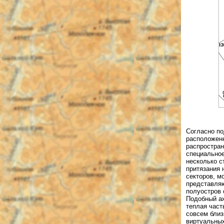
Согласно по
расположен
распростран
специальное
несколько с
притязания 
секторов, м
представляю
полуостров 
Подобный аж
теплая част
совсем близ
виртуальных