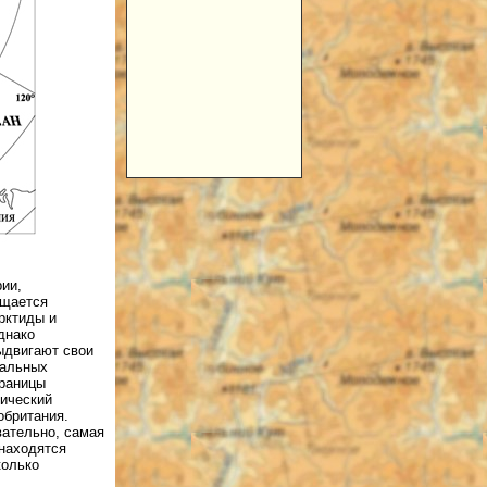
рии,
ещается
рктиды и
днако
ыдвигают свои
нальных
границы
тический
обритания.
вательно, самая
 находятся
колько