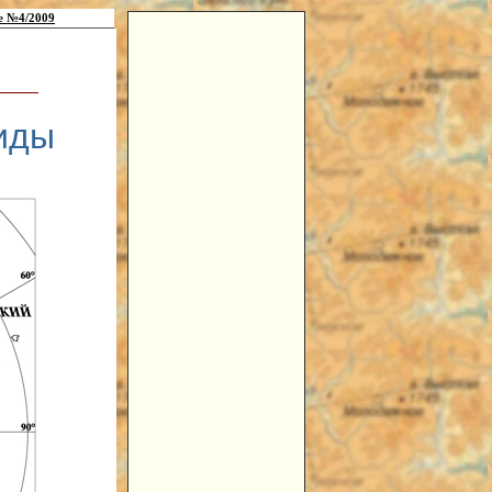
е №4/2009
иды