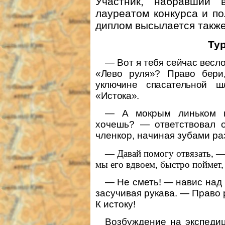
Участник, набравший 
лауреатом конкурса и п
диплом высылается также
Ту
— Вот я тебя сейчас весл
«Лево руля»? Право бери,
уключине спасательной ш
«Истока».
— А мокрым линьком 
хочешь? — ответствовал 
членкор, начиная зубами ра
— Давай помогу отвязать, —
мы его вдвоем, быстро поймет,
— Не сметь! — навис над
засучивая рукава. — Право р
К истоку!
Возбуждение на экспедиц