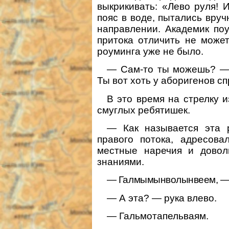
выкрикивать: «Лево руля! 
пояс в воде, пытались вру
направлении. Академик поу
притока отличить не может
роуминга уже не было.
— Сам-то ты можешь? — 
Ты вот хоть у аборигенов сп
В это время на стрелку 
смуглых ребятишек.
— Как называется эта 
правого потока, адресова
местные наречия и довол
знаниями.
— Галмымынволынвеем, — 
— А эта? — рука влево.
— Гальмотапельваям.