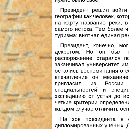
Президент решил войти
географии как человек, кото
на карту название реки, в
самого истока. Тем более ч
туризма: внятная единая ре
Президент, конечно, м
декретом. Но он был 
распоряжение старался по
заканчивал университет им
остались воспоминания о со
впечатление он механич
пригласил из России 
специальностей и специ
экспедицию от устья до и
четкие критерии определени
каждом случае отличить осн
На зов президента в с
дипломированных ученых.