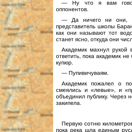
— Ну что я вам гово
оппонентов.
— Да ничего ни они, 
представитель школы Баранс
как они называют тот вод
станет ясно, откуда они чис
Академик махнул рукой 
ответить, пока академик не 
купюр.
— Пупивичуваям.
Академик пожалел о по
смеялись и «левые», и «
объединил публику. Через н
закипела.
Первую сотню километров
пока река шла единым рус