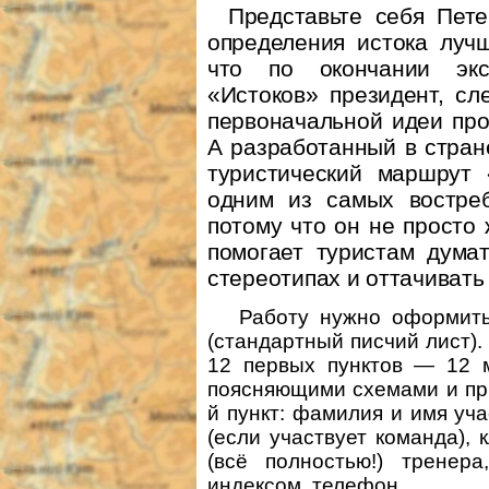
Представьте себя Пете
определения истока лучш
что по окончании экс
«Истоков» президент, сл
первоначальной идеи про
А разработанный в стран
туристический маршрут 
одним из самых востреб
потому что он не просто
помогает туристам дума
стереотипах и оттачиват
Работу нужно оформить
(стандартный писчий лист).
12 первых пунктов — 12 м
поясняющими схемами и пр
й пункт: фамилия и имя уча
(если участвует команда), 
(всё полностью!) тренер
индексом, телефон.