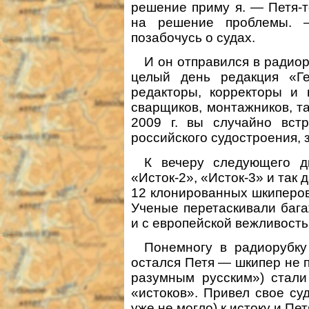
решение приму я. — Петя-т
на решение проблемы. 
позабочусь о судах.
И он отправился в радиор
целый день редакция «Г
редакторы, корректоры и 
сварщиков, монтажников, та
2009 г. вы случайно встр
российского судостроения, з
К вечеру следующего д
«Исток-2», «Исток-3» и так 
12 клонированных шкиперов
Ученые перетаскивали бага
и с европейской вежливость
Понемногу в радиорубку
остался Петя — шкипер не 
разумным русским») стали
«истоков». Привел свое су
уже не могло) к истоку и Пе