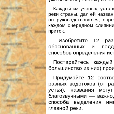
Каждый из ученых, устан
реки страны, дал ей назва
он руководствовался, опр
каждом очередном слиянии 
приток.
Изобретите 12 раз
обоснованных и подд
способов определения ист
Постарайтесь кажды
большинство из них) про
Придумайте 12 соотв
разных водотоков (от р
устья); названия мог
благозвучными — важно,
способа выделения им
главной реки.