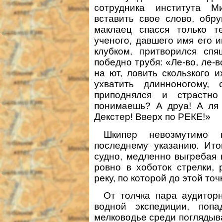
сотрудника института М
вставить свое слово, обр
маклаец спасся только т
ученого, давшего имя его и
клубком, притворился сп
победно трубя: «Ле-во, ле-во
на ют, ловить скользкого и
ухватить длинноногому, 
приподнялся и страстно
понимаешь? А друа! А ля 
Декстер! Вверх по РЕКЕ!»
Шкипер невозмутимо 
последнему указанию. Ито
судно, медленно выгребая 
ровно в хоботок стрелки,
реку, по которой до этой то
От толчка пара аудитор
водной экспедиции, поп
мелководье среди поглядыв