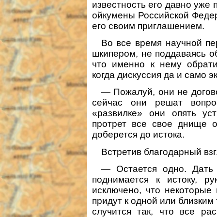
известность его давно уже
ойкумены Российской Федер
его своим приглашением.
Во все время научной пе
шкипером, не поддаваясь о
что именно к нему обрати
когда дискуссия да и само э
— Пожалуй, они не догов
сейчас они решат вопро
«развилке» они опять уст
протрет все свое днище о
доберется до истока.
Встретив благодарный взг
— Остается одно. Дать
поднимается к истоку, ру
исключено, что некоторые
придут к одной или близким 
случится так, что все ра