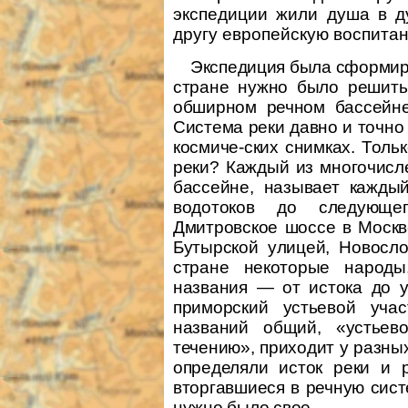
экспедиции жили душа в д
другу европейскую воспитан
Экспедиция была сформиро
стране нужно было решить
обширном речном бассейне
Система реки давно и точно
космиче-ских снимках. Толь
реки? Каждый из многочисл
бассейне, называет каждый
водотоков до следующег
Дмитровское шоссе в Москв
Бутырской улицей, Новослоб
стране некоторые народы
названия — от истока до ус
приморский устьевой уча
названий общий, «устьев
течению», приходит у разны
определяли исток реки и 
вторгавшиеся в речную сист
нужно было свое.