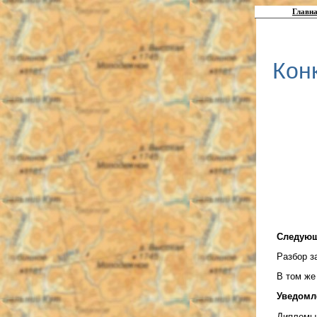
Главна
Кон
Следующ
Разбор з
В том же
Уведомл
Дипломы 