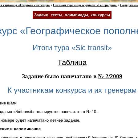
я страница «Первого сентября»
•
Главная страница журнала «География»
•
Содержани
Задачи, тесты, олимпиады, конкурсы
курс «Географическое пополн
Итоги тура «Sic transit»
Таблица
Задание было напечатано в
№ 2/2009
К участникам конкурса и их тренерам
ие шаги
адания «Sictransit» планируется напечатать в № 10.
 номере будет напечатано летнее задание.
ение и напоминание
тренерам и участникам конкурса, набравшим 9 (очередные 9) баллов 