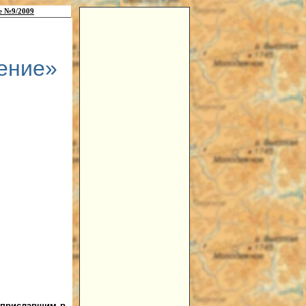
е №9/2009
ение»
и
приславшим в