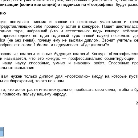
витанции (копии квитанций) о подписке на «Географию»
, будут разос
нию
цию поступают письма и звонки от некоторых участников и трен
представляющих себе процесс участия в конкурсе. Пишет шестикласс
одном туре, набравший (что и естественно: ведь конкурс всё-так
, превзошедших не один годичный курс нашей науки) несколько д
ся (не без гнева), почему ему не выслан диплом. Звонит учитель се
набравшего около 1 балла, и недоумевает: «Где диплом?».
 взрослые коллеги и юные будущие коллеги! Конкурс «Географическ
 и называется, что это конкурс — профессионально ориентирующий.
 нашу науку способных, умных и знающих ребят. Способных про
альные испытания.
 вам нужен только диплом для «портфолио» (моду на которые пуст
ьная бюрократия), то это не к нам.
те, кто хочет расти интеллектуально, пробовать свои силы, чтобы в 
и приносить пользу нашему народу.