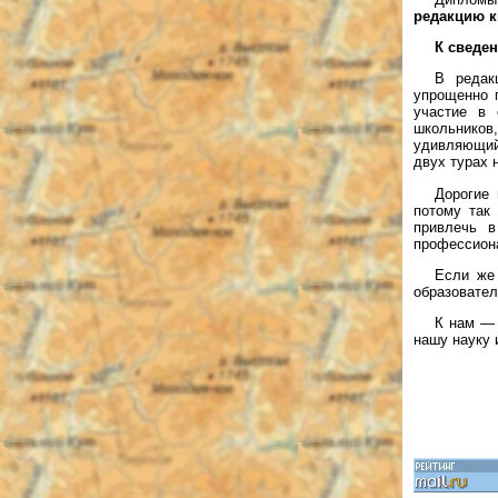
редакцию к
К сведе
В редак
упрощенно 
участие в 
школьников
удивляющий
двух турах 
Дорогие
потому так
привлечь в
профессион
Если же
образовател
К нам — 
нашу науку 