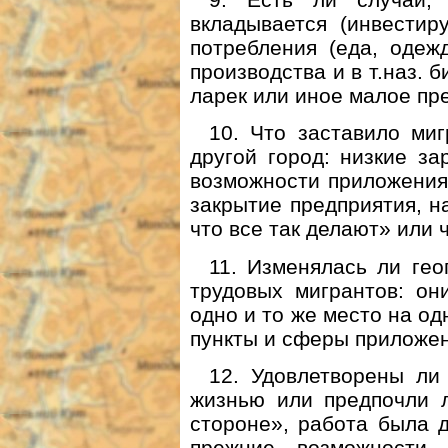
вкладывается (инвестир
потребления (еда, одежд
производства и в т.наз. б
ларек или иное малое пр
10. Что заставило миг
другой город: низкие за
возможности приложения 
закрытие предприятия, н
что все так делают» или ч
11. Изменялась ли ге
трудовых мигрантов: он
одно и то же место на од
пункты и сферы приложен
12. Удовлетворены ли
жизнью или предпочли л
стороне», работа была 
прежние возможности