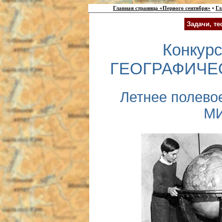
Главная страница «Первого сентября»
•
Гл
Задачи, т
Конкур
ГЕОГРАФИЧЕ
Летнее полев
М