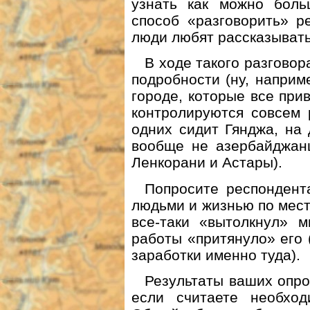
узнать как можно больш
способ «разговорить» р
люди любят рассказывать
В ходе такого разгово
подробности (ну, наприм
городе, которые все при
контролируются совсем 
одних сидит Гянджа, на
вообще не азербайджан
Ленкорани и Астары).
Попросите респондент
людьми и жизнью по мес
все-таки «вытолкнул» 
работы «притянуло» его 
заработки именно туда).
Результаты ваших опрос
если считаете необхо