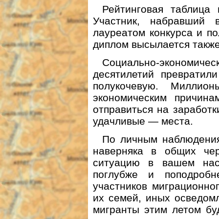
Рейтинговая таблица 
Участник, набравший 
лауреатом конкурса и п
диплом высылается также
Социально-экономиче
десятилетий превратил
полукочевую. Миллио
экономическим причина
отправиться на заработк
удачливые — места.
По личным наблюдения
наверняка в общих чер
ситуацию в вашем нас
поглубже и поподробн
участников миграционно
их семей, иных осведом
мигранты этим летом буд