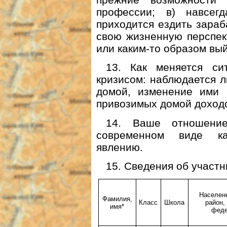
профессии; в) навсег
приходится ездить зараб
свою жизненную перспект
или каким-то образом вы
13. Как меняется си
кризисом: наблюдается 
домой, изменение ими 
привозимых домой доходов
14. Ваше отношени
современном виде ка
явлению.
15. Сведения об участн
Населенн
Фамилия,
Класс
Школа
район,
имя*
феде