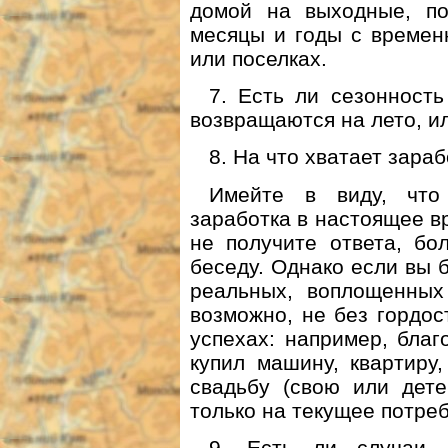
домой на выходные, по
месяцы и годы с времен
или поселках.
7. Есть ли сезонност
возвращаются на лето, и
8. На что хватает зара
Имейте в виду, что
заработка в настоящее вр
не получите ответа, бо
беседу. Однако если вы б
реальных, воплощенных
возможно, не без гордо
успехах: например, бла
купил машину, квартиру,
свадьбу (свою или дете
только на текущее потреб
9. Есть ли случаи, 