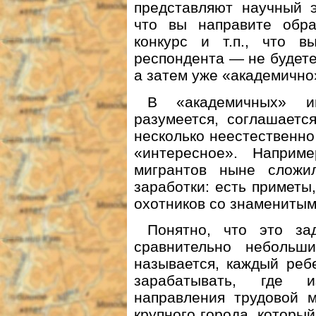
представляют научный э
что вы направите обр
конкурс и т.п., что 
респондента — не будете 
а затем уже «академично
В «академичных» и
разумеется, соглашаетс
несколько неестественно
«интересное». Наприм
мигрантов ныне сложи
заработки: есть приметы,
охотников со знаменитым 
Понятно, что это за
сравнительно небольши
называется, каждый реб
зарабатывать, где и
направления трудовой м
крупного города, который