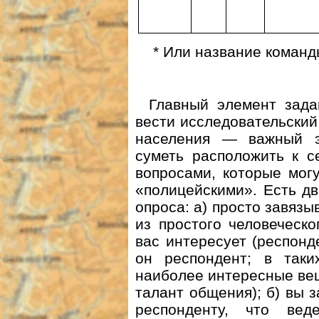
* Или название команд
Главный элемент зад
вести исследовательский
населения — важный э
суметь расположить к с
вопросами, которые мог
«полицейскими». Есть д
опроса: а) просто завязы
из простого человеческо
вас интересует (респонд
он респондент; в таки
наиболее интересные вещ
талант общения); б) вы 
респонденту, что вед