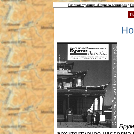
Главная страница «Первого сентября»
•
Гл
П
Но
Брум
архитектурное наследие