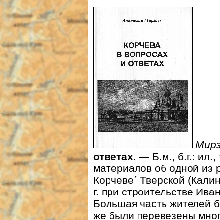
Мирз
ответах
. — Б.м., б.г.: ил.
материалов об одной из 
Корчеве
΄
Тверской (Калин
г. при строительстве Ива
Большая часть жителей бы
же были перевезены мног