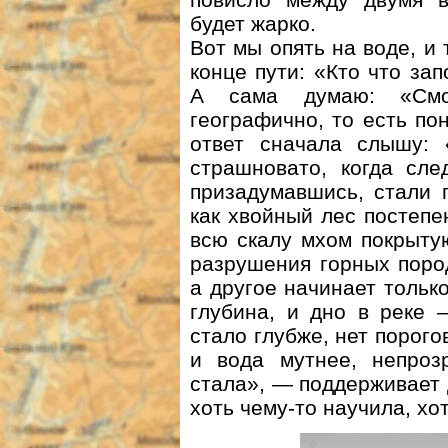
будет жарко.
Вот мы опять на воде, и 
конце пути: «Кто что зап
А сама думаю: «Смо
географично, то есть по
ответ сначала слышу: 
страшновато, когда сле
призадумавшись, стали г
как хвойный лес постепе
всю скалу мхом покрыту
разрушения горных поро
а другое начинает только
глубина, и дно в реке
стало глубже, нет порого
и вода мутнее, непроз
стала», — поддерживает 
хоть чему-то научила, хо