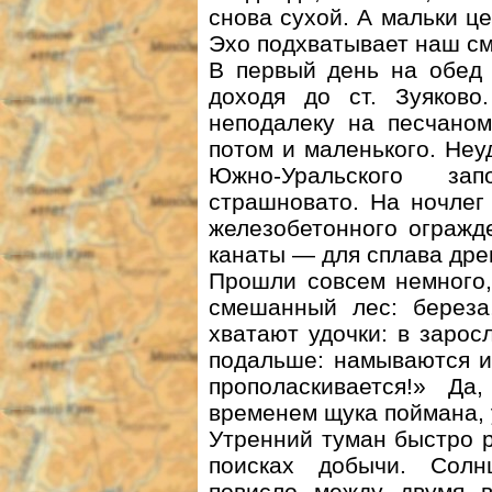
снова сухой. А мальки це
Эхо подхватывает наш см
В первый день на обед 
доходя до ст. Зуяково
неподалеку на песчаном
потом и маленького. Неу
Южно-Уральского за
страшновато. На ночлег
железобетонного огражд
канаты — для сплава дре
Прошли совсем немного,
смешанный лес: береза
хватают удочки: в зарос
подальше: намываются и
прополаскивается!» Да
временем щука поймана, у
Утренний туман быстро р
поисках добычи. Солнц
повисло между двумя в