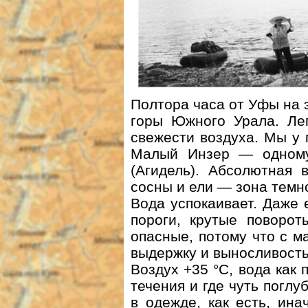
Полтора часа от Уфы на 
горы Южного Урала. Лег
свежести воздуха. Мы у 
Малый Инзер — одному
(Агидель). Абсолютная 
сосны и ели — зона темн
Вода успокаивает. Даже
пороги, крутые поворо
опасные, потому что с 
выдержку и выносливость
Воздух +35 °С, вода как 
течения и где чуть погл
в одежде, как есть, ин