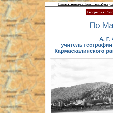
Главная страница «Первого сентября»
•
Г
География Росс
По Ма
А. Г.
учитель географии
Кармаскалинского ра