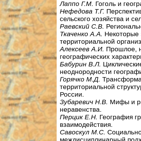
Лаппо Г.М.
Гоголь и геог
Нефедова Т.Г.
Перспектив
сельского хозяйства и се
Раевский С.В.
Региональн
Ткаченко А.А.
Некоторые 
территориальной органи
Алексеев А.И.
Прошлое, н
географических характер
Бабурин В.Л.
Циклически
неоднородности географи
Горячко М.Д.
Трансформац
территориальной структу
России.
Зубаревич Н.В.
Мифы и р
неравенства.
Перцик Е.Н.
География гр
взаимодействия.
Савоскул М.С.
Социально
междисциплинарный подх