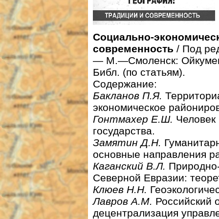
Социально-экономическ
современность
/ Под ре
— М.—Смоленск: Ойкумена,
Библ. (по статьям).
Содержание:
Бакланов П.Я.
Территориа
экономическое райониро
Гонтмахер Е.Ш.
Человек 
государства.
Замятин Д.Н.
Гуманитарн
основные направления ра
Каганский В.Л.
Природно-
Северной Евразии: теоре
Клюев Н.Н.
Геоэкологичес
Лавров А.М.
Российский 
децентрализация управл