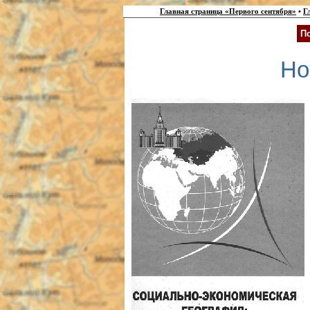
Главная страница «Первого сентября»
•
Г
П
Но