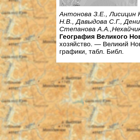
Антонова З.Е., Лисицин К
Н.В., Давыдова С.Г., Ден
Степанова А.А.,
Нехайчик
География Великого Но
хозяйство. — Великий Новг
графики, табл. Библ.