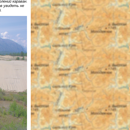
олений караван.
в увидеть не
.