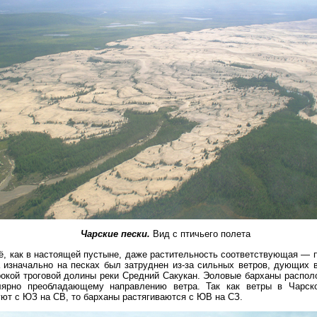
Чарские пески.
Вид с птичьего полета
ё, как в настоящей пустыне, даже растительность соответствующая — 
 изначально на песках был затруднен из-за сильных ветров, дующих 
рокой троговой долины реки Средний Сакукан. Эоловые барханы распо
лярно преобладающему направлению ветра. Так как ветры в Чарск
ют с ЮЗ на СВ, то барханы растягиваются с ЮВ на СЗ.