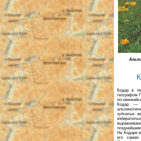
Альп
К
Кодар в пе
географом П
по-эвенкийск
Кодар — р
альпинотип
зубчатых в
избиратель
выравниван
позднейшими
На Кодаре в
его самая 