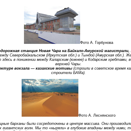
Фото А. Горбунова
дорожная станция Новая Чара на Байкало-Амурской магистрали,
жду Северобайкальском (Иркутская обл.) и Тындой (Амурская обл.). Ж
 здесь в понижении между Каларским (южнее) и Кодарским хребтами, 
верхней Чары.
ектуре вокзала — казахские мотивы
(строили в советское время к
строители БАМа).
Фото А. Леснянского
ные барханы были сосредоточены в центре массива. Они производил
 гигантских волн. Мы то «ныряли» в глубокие впадины между ними, т