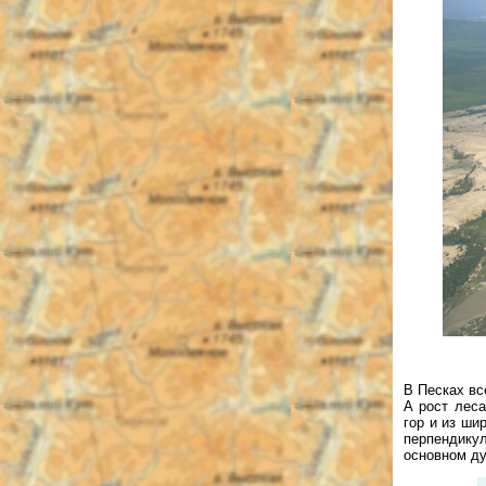
В Песках вс
А рост леса
гор и из ши
перпендику
основном ду