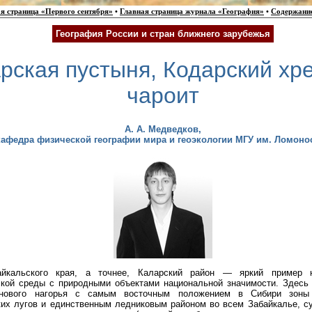
я страница «Первого сентября»
•
Главная страница журнала «География»
•
Содержани
География России и стран ближнего зарубежья
рская пустыня, Кодарский хре
чароит
А. А.
Медведков
,
кафедра физической географии мира и геоэкологии МГУ им. Ломоно
йкальского края, а точнее, Каларский район — яркий пример н
ской среды с природными объектами национальной значимости. Здесь
анового нагорья с самым восточным положением в Сибири зоны
ких лугов и единственным ледниковым районом во всем Забайкалье, 