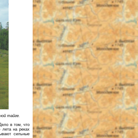
ной тайге.
ело в том, что
 лета на реках
бывают сильные