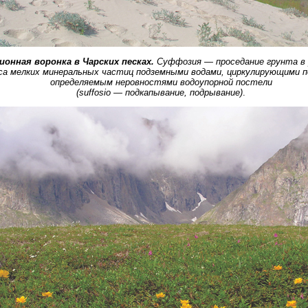
онная воронка в Чарских песках.
Суффозия — проседание грунта в
са мелких минеральных частиц подземными водами, циркулирующими п
определяемым неровностями водоупорной постели
(suffosio — подкапывание, подрывание)
.