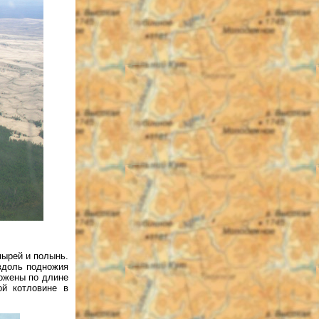
пырей и полынь.
вдоль подножия
ложены по длине
ой котловине в