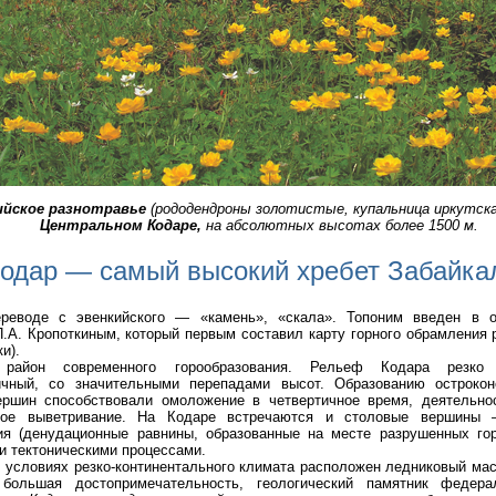
ийское разнотравье
(рододендроны золотистые, купальница иркутска
Центральном Кодаре,
на абсолютных высотах более 1500 м.
одар — самый высокий хребет Забайка
реводе с эвенкийского — «камень», «скала». Топоним введен в 
.А. Кропоткиным, который первым составил карту горного обрамления 
и).
айон современного горообразования. Рельеф Кодара резко р
ичный, со значительными перепадами высот. Образованию остроко
ершин способствовали омоложение в четвертичное время, деятельно
ное выветривание. На Кодаре встречаются и столовые вершины 
ия (денудационные равнины, образованные на месте разрушенных гор
 тектоническими процессами.
 условиях резко-континентального климата расположен ледниковый мас
большая достопримечательность, геологический памятник федера