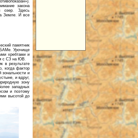
отивопоказан»).
нимание закона
и озер. Здесь
а Земле. И все
еский памятник
а БАМе. Урочище
ыми хребтами и
м с СЗ на ЮВ.
к в результате
, когда фактор
й зональности и
стыне, и вдруг,
природную зону
более западных
есом и поэтому
ями высотой до