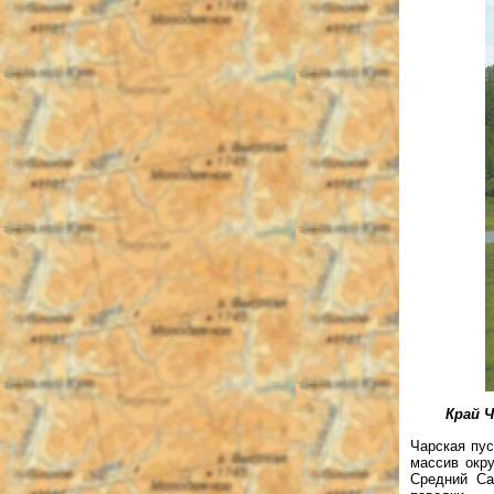
Край 
Чарская пус
массив окру
Средний Са