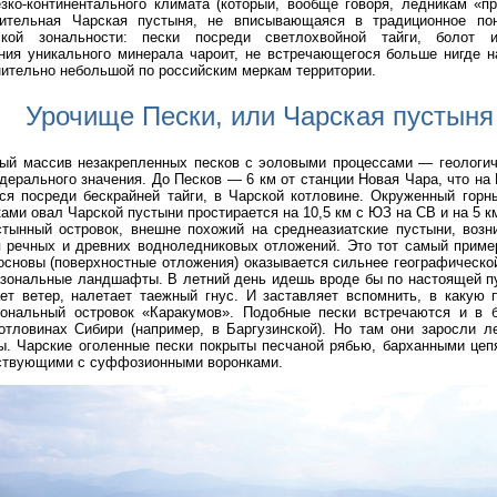
зко-континентального климата (который, вообще говоря, ледникам «пр
ительная Чарская пустыня, не вписывающаяся в традиционное по
ской зональности: пески посреди светлохвойной тайги, болот 
ния уникального минерала чароит, не встречающегося больше нигде н
нительно небольшой по российским меркам территории.
Урочище Пески, или Чарская пустыня
ный массив незакрепленных песков с эоловыми процессами — геологич
ерального значения. До Песков — 6 км от станции Новая Чара, что н
ся посреди бескрайней тайги, в Чарской котловине. Окруженный горн
ами овал Чарской пустыни простирается на 10,5 км с ЮЗ на СВ и на 5 к
тынный островок, внешне похожий на среднеазиатские пустыни, возни
 речных и древних водноледниковых отложений. Это тот самый пример
основы (поверхностные отложения) оказывается сильнее географическо
зональные ландшафты. В летний день идешь вроде бы по настоящей пу
ет ветер, налетает таежный гнус. И заставляет вспомнить, в какую 
зональный островок «Каракумов». Подобные пески встречаются и в 
отловинах Сибири (например, в Баргузинской). Но там они заросли л
ы. Чарские оголенные пески покрыты песчаной рябью, барханными цеп
дствующими с суффозионными воронками.