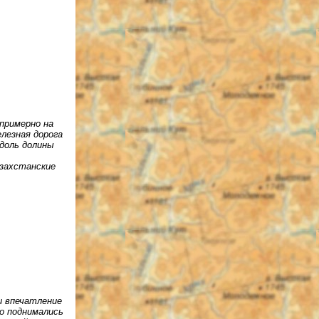
примерно на
елезная дорога
вдоль долины
азахстанские
и впечатление
о поднимались