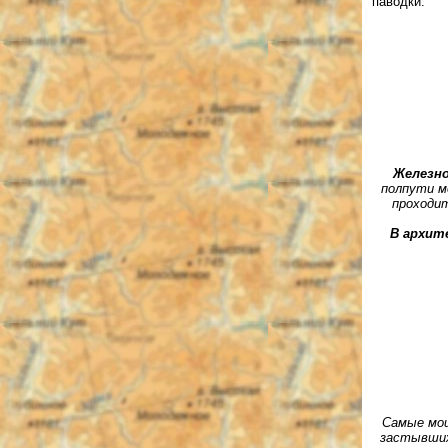
паводки.
Железно
полпути ме
проходит
В архит
Самые мощ
застывших