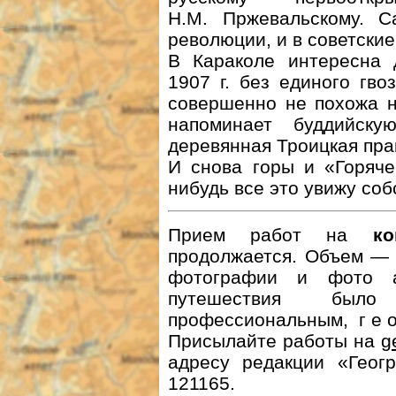
Н.М. Пржевальскому. 
революции, и в советски
В Караколе интересна д
1907 г. без единого гво
совершенно не похожа н
напоминает буддийск
деревянная Троицкая пра
И снова горы и «Горяче
нибудь все это увижу со
Прием работ на
к
продолжается. Объем — 
фотографии и фото а
путешествия был
профессиональным, г е о г
Присылайте работы на
g
адресу редакции «Геогр
121165.