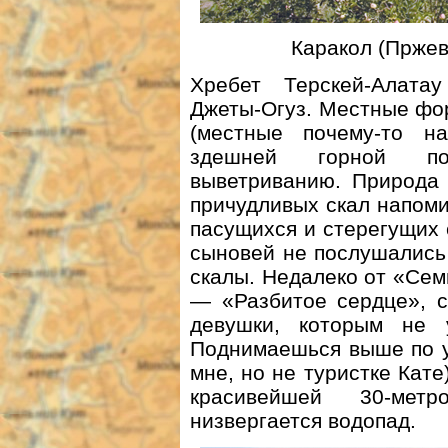
Каракол (Пржев
Хребет Терскей-Алата
Джеты-Огуз. Местные фо
(местные почему-то н
здешней горной по
выветриванию. Природа 
причудливых скал напом
пасущихся и стерегущих 
сыновей не послушались 
скалы. Недалеко от «Сем
— «Разбитое сердце», 
девушки, которым не 
Поднимаешься выше по у
мне, но не туристке Кате
красивейшей 30-мет
низвергается водопад.