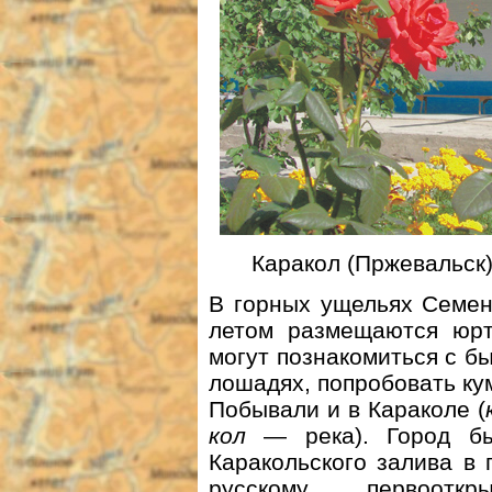
Каракол (Пржевальск)
В горных ущельях Семен
летом размещаются юрт
могут познакомиться с бы
лошадях, попробовать ку
Побывали и в Караколе (
кол
— река). Город бы
Каракольского залива в 
русскому первоотк