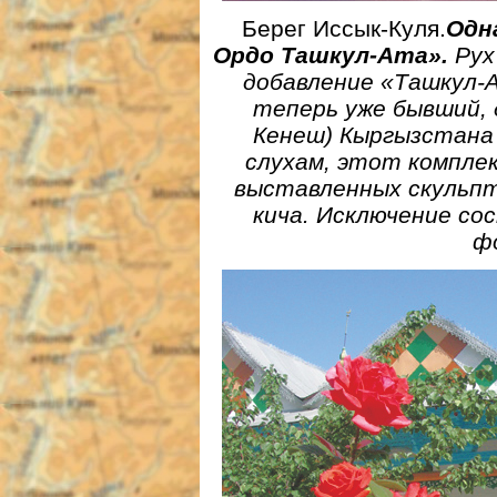
Берег Иссык-Куля.
Одн
Ордо Ташкул-Ата».
Рух
добавление «Ташкул-А
теперь уже бывший,
Кенеш) Кыргызстана 
слухам, этот компле
выставленных скульпт
кича. Исключение со
ф