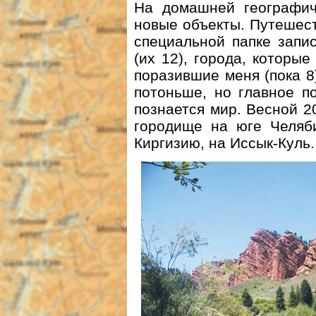
На домашней географич
новые объекты. Путешест
специальной папке запи
(их 12), города, которые
поразившие меня (пока 8)
потоньше, но главное п
познается мир. Весной 2
городище на юге Челяби
Киргизию, на Иссык-Куль.