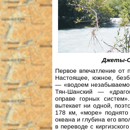
Джеты-О
Первое впечатление от 
Настоящее, южное, безб
— «водоем незабываемог
Тян-Шанский — «драго
оправе горных систем»
вытекает ни одной, поэт
178 км, «море» поднято
океана и глубина его впо
в переводе с киргизского