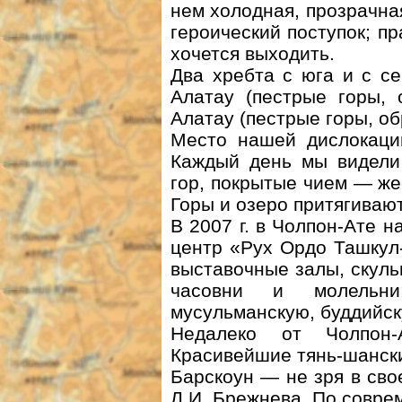
нем холодная, прозрачн
героический поступок; пр
хочется выходить.
Два хребта с юга и с с
Алатау (пестрые горы, 
Алатау (пестрые горы, о
Место нашей дислокаци
Каждый день мы видели
гор, покрытые чием — же
Горы и озеро притягивают
В 2007 г. в Чолпон-Ате н
центр «Рух Ордо Ташкул
выставочные залы, скуль
часовни и молельни:
мусульманскую, буддийск
Недалеко от Чолпон-
Красивейшие тянь-шански
Барскоун — не зря в сво
Л.И. Брежнева. По совр