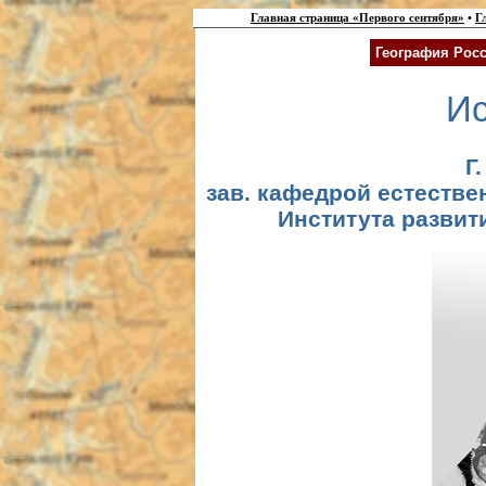
Главная страница «Первого сентября»
•
Г
География Росс
Ис
Г.
зав. кафедрой естестве
Института развит