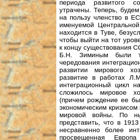
периода развитого с
утрачены. Теперь, будем
на пользу членство в Е
именуемой Центральной,
находится в Туве, безусл
чтобы выйти на тот урове
к концу существования С
Б.Н. Зиминым были т
чередования интеграцио
развитии мирового хо
развитие в работах Л.
интеграционный цикл на
сложилось мировое хо
(причем рождение ее б
экономическим кризисом в
мировой войны. По н
представить, что в 191
несравненно более инт
просвещенная Европа