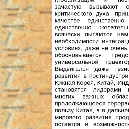
зачастую вызывают о
критического духа, при
качестве единственн
единственно желател
всячески пытаются нам
необходимости интеграц
условиях, даже не очень
обосновывается пре
универсальной траект
Выдвигался даже тези
развития в постиндустр
Южная Корея, Китай, Инди
становятся лидерами н
многих важных облас
продолжающееся перерас
пользу Китая, а в дальн
мирового развития прод
остается и возможност