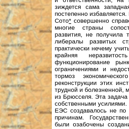
зиждется сама западна
постепенно избавляется
Сото
*
совершенно справе
многие страны сопост
развития, не получила 
либералы развитых ст
практически нечему учить
крайняя неразвитост
функционирование рын
ограничениями и недос
тормоз экономическо
реконструкции этих инс
трудной и болезненной, 
из Брюсселя. Эта задач
собственными усилиями.
ЕЭС создавалось не по 
причинам. Государств
были озабочены создани