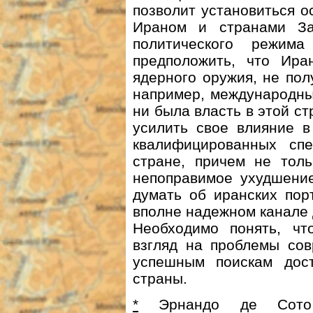
позволит установиться 
Ираном и странами За
политического режим
предположить, что Ира
ядерного оружия, не пол
например, международны
ни была власть в этой с
усилить свое влияние в
квалифицированных сп
стране, причем не толь
непоправимое ухудшение
думать об иранских пор
вполне надежном канале
Необходимо понять, чт
взгляд на проблемы сов
успешным поискам дос
страны.
*
Эрнандо де Сото 