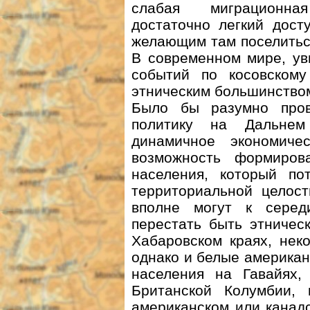
слабая миграционна
достаточно легкий дост
желающим там поселиться
В современном мире, ув
событий по косовскому
этническим большинство
Было бы разумно пров
политику на Дальнем
динамичное экономиче
возможность формирова
населения, который по
территориальной целост
вполне могут к сере
перестать быть этничес
Хабаровском краях, нек
однако и белые америка
населения на Гавайях,
Британской Колумбии,
американском или канад