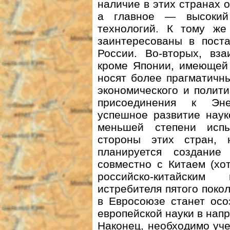
наличие в этих странах 
а главное — высокий
технологий. К тому ж
заинтересованы в поста
России. Во-вторых, вз
кроме Японии, имеющей 
носят более прагматичн
экономического и полити
присоединения к Энер
успешное развитие наук
меньшей степени исп
стороны этих стран,
планируется создание
совместно с Китаем (хо
российско-китайским
истребителя пятого поко
в Евросоюзе станет осо
европей­ской науки в на
Наконец, необходимо уч