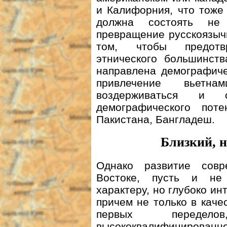
и Калифорния, что тоже 
должна состоять не
превращение русскоязыч
том, чтобы предотв
этнического большинст
направлена демографиче
привлечение вьетн
воздерживаться и о
демографического по
Пакистана, Бангладеш.
Близкий, 
Однако развитие сов
Востоке, пусть и не
характеру, но глубоко ин
причем не только в каче
первых передело
высококвалифицирова