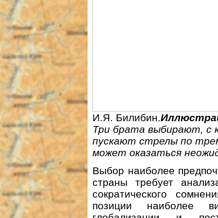
И.Я.
Билибин.
Иллюстрац
Три брата выбирают, с к
пускают стрелы по тре
может оказаться неожи
Выбор наиболее предпоч
страны требует анализ
сократиче­ского сомне
позиции наиболее ви
глобализации и пост