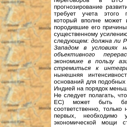
прогнозирование развит
требует учета этого п
который вполне может и
породившие его причины
существенному усилению
следующем:
должна ли 
Западом в условиях 
объективного перера
экономике в пользу а
стремиться к интег
нынешняя интенсивно
оснований для подобных 
Индией на порядок меньш
Не следует полагать, чт
ЕС) может быть ба
соответственно, только 
первых, необходимо 
экономической мощи 