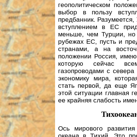
геополитическом положе
выбор в пользу всту
предбанник. Разумеется, 
вступлением в ЕС при
меньше, чем Турции, но
рубежах ЕС, пусть и пр
странами, а на вост
положении Россия, имею
которую сейчас все
газопроводами с севера
экономику мира, котора
стать первой, да еще Я
этой ситуации главная 
ее крайняя слабость име
Тихоокеан
Ось мирового развития
океана в Тихий. Это пр