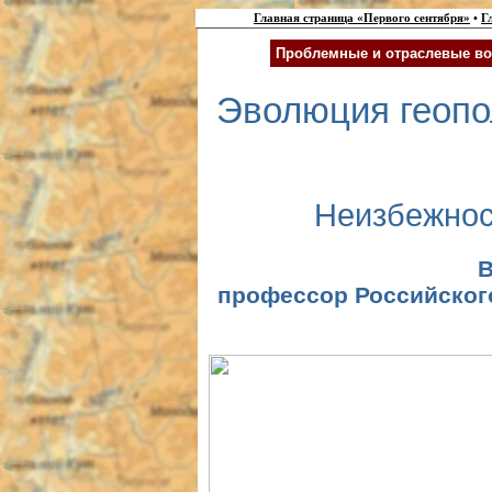
Главная страница «Первого сентября»
•
Г
Проблемные и отраслевые во
Эволюция геопо
Неизбежнос
В
профессор Российског