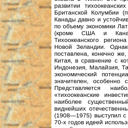
развитии тихоокеански
Британской Колумбии (п
Канады давно и устойчи
по объему экономики Лат
(кроме США и Канад
Тихоокеанского регион
Новой Зеландии. Одна
поставлена, конечно же,
Китая, в сравнение с к
Индонезия, Малайзия, Т
экономический потенци
значителен, особенно с
Представляется наи
«тихоокеанские инвест
наиболее существенн
виднейших отечественны
(1908—1975) выступил с
70-х годов идеей исполь