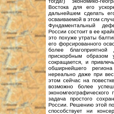
тогда!) экономико-гео
Востока для его ускор
дальнейшем сделать ег
осваиваемой в этом случае
Фундаментальный дефе
России состоит в ее край
это похуже утраты балти
его форсированного осво
более благоприятной 
прискорбным образом 
сокращается, и привлеч
обширнейшего регион
нереально даже при ве
этом сейчас на повестк
возможно более успеш
экономгеографического 
задача простого сохра
России. Решению этой п
способствует ни консе