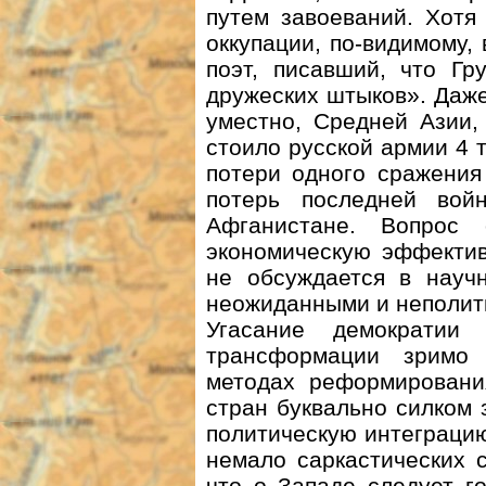
путем завоеваний. Хотя
оккупации, по-видимому,
поэт, писавший, что Гр
дружеских штыков». Даже
уместно, Средней Азии,
стоило русской армии 4 
потери одного сражения
потерь последней во
Афганистане. Вопрос
экономическую эффектив
не обсуждается в научн
неожиданными и неполит
Угасание демократии 
трансформации зримо
методах реформировани
стран буквально силком 
политическую интеграцию
немало саркастических с
что о Западе следует г