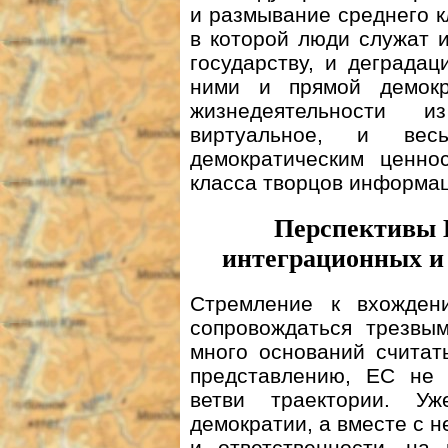
и размывание среднего к
в которой люди служат 
государству, и деграда
ними и прямой демокр
жизнедеятельности 
виртуальное, и весь
демократическим ценно
класса творцов информа
Перспективы Е
интеграционных
и
Стремление к вхожде
сопровождаться трезвым
много оснований считат
представлению, ЕС не 
ветви траектории. У
демократии, а вместе с н
и ответственности, на 