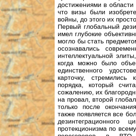
достижениями в области 
что визы были изобрет
войны, до этого их прост
Первый глобальный дези
имел глубокие объектив
могло бы стать предмето
осознавались современ
интеллектуальной элиты
когда можно было объе
единственного удосто
карточку, стремились 
порядка, который счит
сожалению, их благород
на провал, второй глоба
только после окончани
также появляется все бо
дезинтеграционного 
протекционизма по всем
переговоров в ВТО