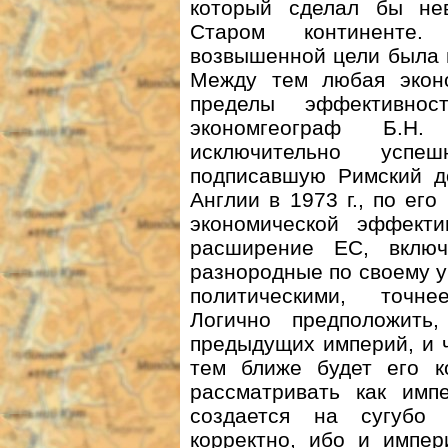
который сделал бы не
Старом континенте.
возвышенной цели была 
Между тем любая эконо
пределы эффективнос
экономгеограф Б.Н
исключительно успеш
подписавшую Римский д
Англии в 1973 г., по ег
экономической эффекти
расширение ЕС, вклю
разнородные по своему у
политическими, точне
Логично предположить
предыдущих империй, и 
тем ближе будет его к
рассматривать как имп
создается на сугубо
корректно, ибо и импер