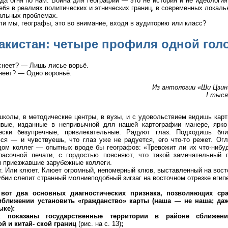
да огня по нам. Война для географии — это не история и не идеология
ебя в реалиях политических и этнических границ, в современных локал
альных проблемах.
и мы, географы, это во внимание, входя в аудиторию или класс?
акистан: четыре профиля одной гол
снеет? — Лишь лисье ворьё.
неет? — Одно вороньё.
Из антологии «Ши Цзин»
I тыся
колы, в методические центры, в вузы, и с удовольствием видишь кар
ивые, изданные в непривычной для нашей картографии манере, ярк
ески безупречные, привлекательные. Радуют глаз. Подходишь бл
ся — и чувствуешь, что глаз уже не радуется, его что-то режет. Ог
ом коллег — опытных вроде бы географов: «Тревожит ли их что-нибуд
расочной печати, с гордостью поясняют, что такой замечательный 
 приезжавшие зарубежные коллеги.
т. Или клюет. Клюет огромный, непомерный клюв, выставленный на вост
убии слепит странный молниеподобный зигзаг на восточном отрезке егип
вот два основных диагностических признака, позволяющих сраз
ближении установить «граждан­ство» карты (наша — не наша; да
ыке):
к показаны государственные территории в районе сближения
ой и китай- ской границ
(рис. на с. 13)
;