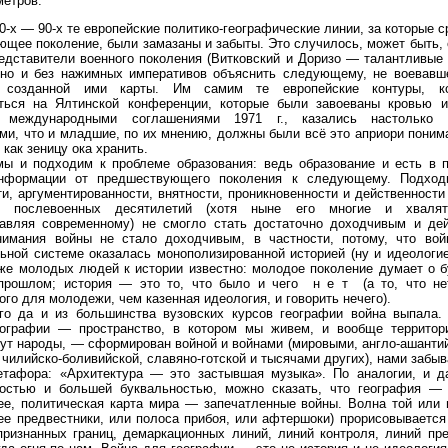
метров.
0-х — 90-х те европейские политико-географические линии, за которые 
щее поколение, были замазаны и забыты. Это случилось, может быть, 
едставители военного поколения (Витковский и Доризо — талантливые
тно и без нажимных императивов объяснить следующему, не воевавш
ь созданной ими карты. Им самим те европейские контуры, к
ться на Ялтинской конференции, которые были завоеваны кровью 
ы международными соглашения­ми 1971 г., казались настолько
и, что и младшие, по их мнению, должны были всё это априори понима
 как зеницу ока хранить.
 мы и подходим к проблеме образования: ведь образование и есть в 
нформации от предшествующего поколения к следующему. Подход
и, аргументированности, внятности, проникновенности и действенности
ие послевоенных десятилетий (хотя ныне его многие и хвалят
тавляя современному) не смогло стать достаточно доходчивым и де
нимания войны не стало доходчивым, в частности, потому, что вой
ьной системе оказалась монополизированной историей (ну и идеологие
же молодых людей к истории известно: молодое поколение думает о б
прошлом; история — это то, что было и чего н е т (а то, что не
го для молодежи, чем казенная идеология, и говорить нечего).
го да и из большинства вузовских курсов географии война выпала. 
еографии — пространство, в котором мы живем, и вообще территор
ут народы, — сформирован войной и войнами (мировыми, англо-ашантий
 чилийско-боливийской, славяно-готской и тысячами других), нами забыв
етафора: «Архитектура — это застывшая музыка». По аналогии, и 
остью и большей буквальностью, можно сказать, что география —
ее, политическая карта мира — запечатленные войны. Волна той или 
ее предвестники, или полоса прибоя, или афтершоки) прорисовываетс
ризнанных границ, демаркационных линий, линий контроля, линий пре