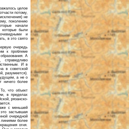
сражалось целое
отчасти потому,
 исключения) не
ему, поколению
оторые начали
и которые были
 очевидными и
ть, в это свято
первую очередь
им к проблеме
 образования. А
, справедливо
йственным. И в
на в советской
й, разумеется).
удущем, а не о
т ничего более
То, что объект
ии, в пределах
ской, рязанско-
ается.
даже с меньшей
 это застывшая
иной очередной
я линиями более
кращения огня.