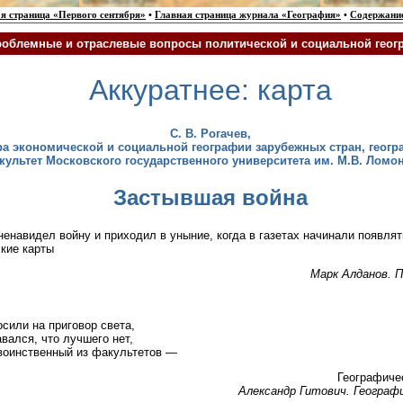
я страница «Первого сентября»
•
Главная страница журнала «География»
•
Содержани
облемные и отраслевые вопросы политической и социальной геог
Аккуратнее: карта
С. В.
Рогачев
,
а экономической и социальной географии зарубежных стран, геог
культет Московского государственного университета им. М.В. Ломо
Застывшая война
енавидел войну и приходил в уныние, когда в газетах начинали появля
кие карты
Марк Алданов. 
сили на приговор света,
авался, что лучшего нет,
воинственный из факультетов —
Географиче
Александр Гитович. Географи