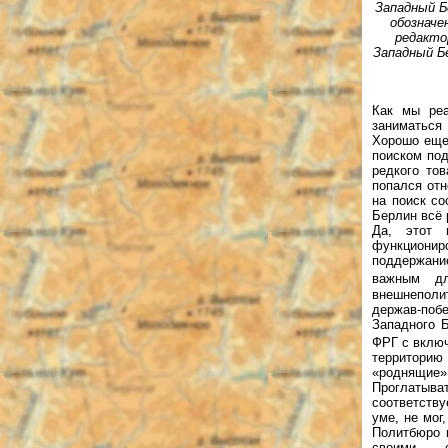
Западный Б
обозначе
редакто
Западный Б
Как мы реа
заниматься
Хорошо еще,
поиском под
редкого то
попался от
на поиск с
Берлин всё 
Да, этот 
функциониро
поддержани
важным д
внешнеполи
держав-по
Западного 
ФРГ с включ
территорию
«роднящие» 
Проглатыва
соответств
уме, не мог
Политбюро 
своими — с