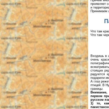
Причем иног
проявляет с
и территори
Принимаем л
П
Что там кра
Что там чер
Входишь в ш
очень крас
полиграфич
всматривать
стоящих ряд
радуются к
подарили им
А глаз реже
птицей. В Н
границы.
Внимание, 
первом при
русском яз
1) то, ка
пакистанск