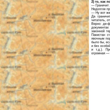
2) то, как 
— Граничит 
Недолгое пр
— Ну вот же
Да граничи
читатель, о
Верно: де-
документах
законной т
Пакистан с
явочным пор
было бы, ес
и без особо
и т.д.). 
огромная — 