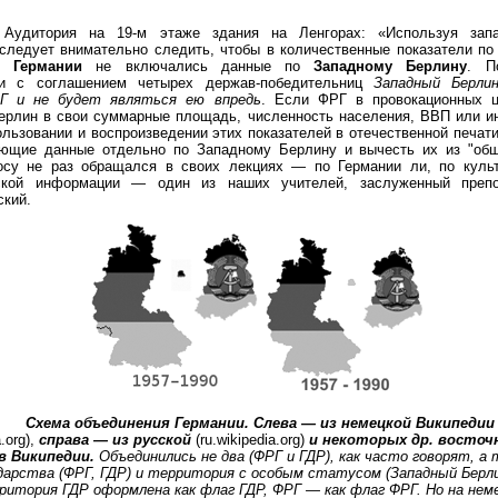
 Аудитория на 19-м этаже здания на Ленгорах: «Используя запа
 следует внимательно следить, чтобы в количественные показатели п
е Германии
не включались данные по
Западному Берлину
. П
ии с соглашением четырех держав-победительниц
Западный Берли
Г и не будет являться ею впредь
. Если ФРГ в провокационных 
ерлин в свои суммарные площадь, численность населения, ВВП или ин
ользовании и воспроизведении этих показателей в отечественной печат
ующие данные отдельно по Западному Берлину и вычесть их из "об
осу не раз обращался в своих лекциях — по Германии ли, по куль
еской информации — один из наших учителей, заслуженный преп
ский.
Схема объединения Германии. Слева — из немецкой Википедии
a.org),
справа — из русской
(ru.wikipedia.org)
и некоторых др. восточ
в Википедии.
Объединились не два (ФРГ и ГДР), как часто говорят, а
дарства (ФРГ, ГДР) и территория с особым статусом (Западный Берли
ритория ГДР оформлена как флаг ГДР, ФРГ — как флаг ФРГ. Но на нем