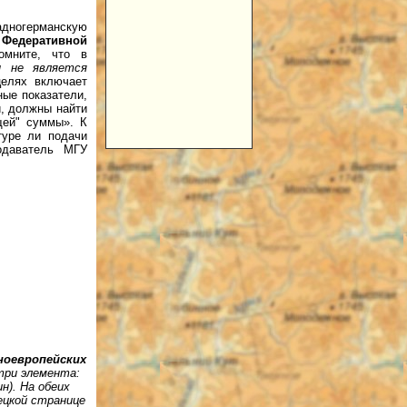
дногерманскую
о
Федеративной
омните, что в
н не является
целях включает
ые показатели,
и, должны найти
щей" суммы». К
туре ли подачи
одаватель МГУ
ноевропейских
 три элемента:
н).
На обеих
ецкой странице