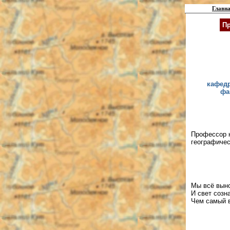
Главна
Пр
кафедр
фа
Профессор н
географичес
Мы всё выно
И свет созн
Чем самый 