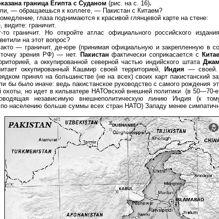
показана граница Египта с Суданом
(рис. на с. 16)
.
ли, — обращаешься к коллеге, — Пакистан с Китаем?
омедление, глаза поднимаются к красивой глянцевой карте на стене:
, видите: граничит.
т-то граничит. Но откройте атлас официального российского издания
тветили на этот вопрос?
факто — граничит, де-юре (принимая официальную и закрепленную в с
 точку зрения РФ) — нет.
Пакистан
фактически соприкасается с
Кита
ерриторией, а оккупированной северной частью индийского штата
Джа
читает оккупированный Кашмир своей территорией,
Индия
— своей.
ядком принял на большинстве (не на всех) своих карт пакистанский за
ли бы было иначе: ведь пакистанское руководство с самого рождения эт
й охоты, но идет в кильватере НАТОвской внешней политики (в 50—70
Проводящая независимую внешнеполитическую линию Индия (к то
по населению больше суммы всех стран НАТО) Западу менее симпатичн