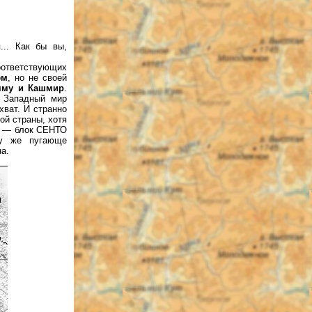
... Как бы вы,
оответствующих
ем
, но не своей
мму и Кашмир
.
 Западный мир
хват. И странно
ой страны, хотя
-е — блок СЕНТО
му же пугающе
а.