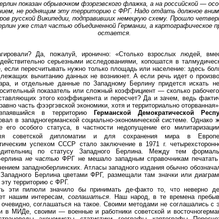
ерлин показан обрывочком фээргэвского флажка, а на российской — о
нием,
не роднящим эту территорию с ФРГ.
Надо отдать должное вни
ров русской Википедии, подправивших немецкую схему. Прошло четверт
ерлин уже стал частью объединенной Германии, а картографическое 
остается.
гировали? Да, пожалуй, иронично: «Столько взрослых людей, вме
 действительно серьезными исследованиями, копошатся в талмудическ
 если пересчитывать нужно только площадь или население: здесь бол
лежащих вычитанию данных не возникнет. А если речь идет о произво
вара, и отдельные данные по Западному Берлину придется искать н
носительный показатель или сложный коэффициент — сколько рабочего
оставляющих этого коэффициента и пересчет? Да и зачем, ведь факти
равно часть фээргэвской экономики, хотя и территориально оторванная»
впаявшийся в территорию
Германской Демократической Респу
вал в западногерманской социально-экономической системе. Однако ж
е его особого статуса, в частности недопущение его милитаризаци
ля советской дипломатии и для сохранения мира в Европ
тическим успехом СССР стало заключение в 1971 г. четырехсторонн
бедительниц по статусу Западного Берлина. Между тем формаль
Берлина
не частью
ФРГ не мешало западным справочникам печатать
ением западноберлинских. Атласы западного издания обычно обознача
 Западного Берлина цветами ФРГ, размещали там значки или диагра
эту территорию с ФРГ.
ть эти пилюли значило бы принимать де-факто то, что неверно д
ует нашим интересам,
соглашаться
. Наш народ, в те времена пребы
, очевидно, соглашаться на такое. Своими методами не соглашались с 
и в МИДе, своими — военные и работники советской и восточногерман
трановеды, экономисты, статистики, географы, картографы. Пересче