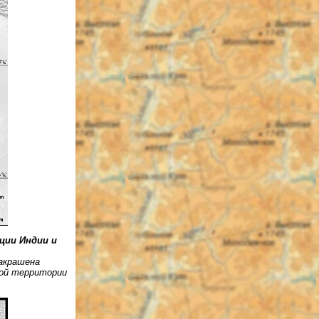
иции Индии и
акрашена
рой территории