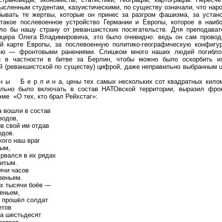
ысленным студентам, казуистическими, по существу означали, что нар
бывать те жертвы, которые он принес за разгром фашизма, за устан
 такое послевоенное устройство Германии и Европы, которое в наиб
ало бы нашу страну от реваншистских посягательств. Для преподават
ицера Олега Владимировича, это было очевидно: ведь он сам провод
ой карте Европы, за послевоенную политико-географическую конфигу
ью — фронтовыми ранениями. Слишком много наших людей погибло
и в частности в битве за Берлин, чтобы можно было оскорбить 
й (реваншистской по существу) цифрой, даже неправильно выбранным 
 ы Б е р л и н а, цены тех самых нескольких сот квадратных килом
ельно было включать в состав НАТОвской территории, выразил фро
эме «О тех, кто брал Рейхстаг»:
а вошли в состав
водов,
в свой им отдав
одов.
кого наш враг
тым,
 рвался в их рядах
битым.
ячи часов
веньем.
х тысячи боёв —
еньем,
у прошёл солдат
етов
та шестьдесят