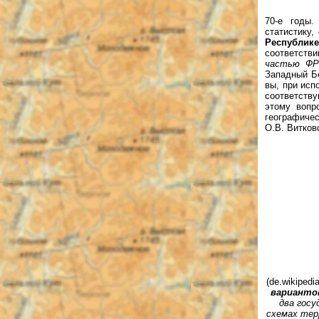
70-е годы.
статистику,
Республик
соответств
частью ФР
Западный Б
вы, при исп
соответств
этому вопр
географич
О.В. Витков
(de.wikipedi
варианто
два госу
схемах тер