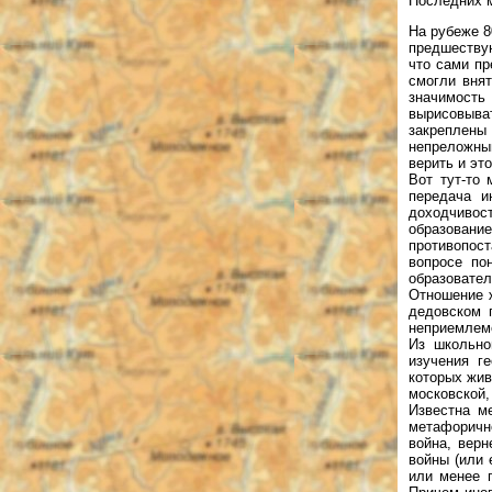
Последних 
На рубеже 8
предшествую
что сами пр
смогли вня
значимост
вырисовыва
закреплен
непреложным
верить и это
Вот тут-то
передача и
доходчивост
образован
противопос
вопросе по
образовател
Отношение 
дедовском 
неприемлемо
Из школьно
изучения г
которых жив
московской,
Известна м
метафоричн
война, верн
войны (или 
или менее п