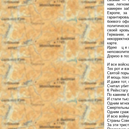
нам, легком
намерен за
Европе, за
гарантиров
боевого оф
политическ
своей кров
Германии, 
некорректно
карте.
Идею ц е н
непозволит
Доризо в по
И все войск
Тех рот и вз
Святой поры
И мощь пох
И даже тот, 
Считал уби
К Рейхстагу
По камням 
И стали тыс
Одним мгно
Смертельны
Одним сраж
И всю войн
Страны Сов
За эти трис