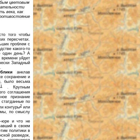
собым цветовым
мательности
ь века, как
противостояние
сто того чтобы
их пересчетах.
ьших проблем с
дстве какого-то
е один день? А
 времени уйдет
чески Западный
.
блики
анклав
е сохранение и
и, было весьма
1
е
. Крупным
его соглашения
ное признание
 статданные по
2
ли контуры
или
ммы, по смыслу
е-юре и что не
вавший в своем
этим политики в
ской разведок,
ты, казавшиеся