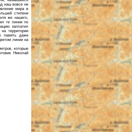
од наш вовсе не
овление мира в
ольшей степени
еля же нашего,
ил те линии по
рацию заплатил
 на территории
их память даже
цветом линии на
етров, которые
нтовик Николай