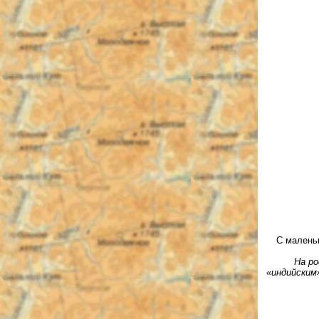
С малень
На ро
«индийским