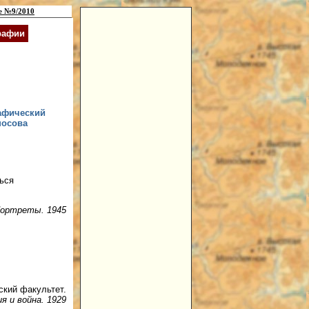
е №9/2010
рафии
рафический
носова
ться
Портреты. 1945
ский факультет.
я и война. 1929