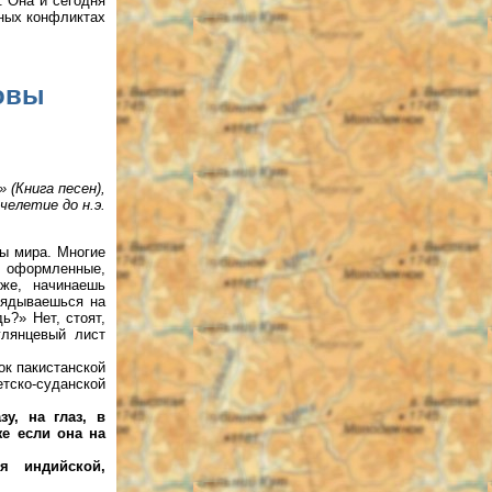
. Она и сегодня
ьных конфликтах
овы
 (Книга песен),
челетие до н.э.
ты мира. Многие
о оформленные,
иже, начинаешь
лядываешься на
ь?» Нет, стоят,
глянцевый лист
ок пакистанской
етско-суданской
у, на глаз, в
же если она на
 индий­ской,