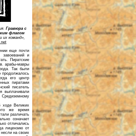
ия.
Гравюра с
ским флагом
и их команд»,
.net
ении еще почти
х завоеваний и
ть. Пират­ские
 в. арабы-мавры
рода. Так были
во продолжалось
огда его центр
енных пиратами
нский писатель
ия выплачивали
о Средиземному
В ходе Великих
это же время
стали различать
ально означает
лько отличались
да лицензию от
 несли на своих