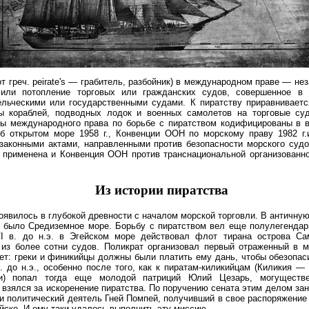
от греч. peirate's — грабитель, разбойник) в международном праве — нез
 или потопление торговых или гражданских судов, совершенное в
ельческими или государственными судами. К пиратству приравниваетс
ы кораблей, подводных лодок и военных самолетов на торговые су
мы международного права по борьбе с пиратством кодифицированы в 
об открытом море 1958 г., Конвенции ООН по морскому праву 1982 г.
законными актами, направленными против безопасности морского судо
 применена и Конвенция ООН против транснациональной организованно
Из истории пиратства
оявилось в глубокой древности с началом морской торговли. В античну
м было Средиземное море. Борьбу с пиратством вел еще полулегендар
I в. до н.э. в Эгейском море действовал флот тирана острова Са
 из более сотни судов. Поликрат организовал первый отраженный в м
ет: греки и финикийцы должны были платить ему дань, чтобы обезопас
в. до н.э., особенно после того, как к пиратам-киликийцам (Киликия —
и) попал тогда еще молодой патриций Юлий Цезарь, могуществ
взялся за искоренение пират­ства. По поручению сената этим делом за
и политический деятель Гней Помпей, получивший в свое распоряжение 
йско. И ему-таки удалось выполнить эту миссию.