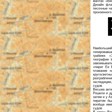
мачтах «Ве
Дизайн фла
песочные ча
пронзенного
Наибольший
лизировавш
грабеже. «
географии 
завоевывали
«пират Ее 
плавание н
кругосветн
разграблени
экспедицию,
судов.
Весьма акти
Рошели и др
затем и у А
пиратом бы
вообще име
судов.
В эпоху Ве