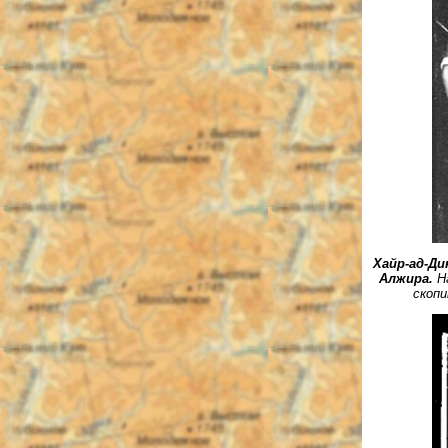
Хайр-ад-Д
Алжира.
Н
скоп