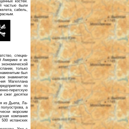
щенных костей.
ой частью были
келета, сабель,
красным.
тство, специа­
й Америке и их
экономической
спании, только
 знаменитым был
вое знаменитое
ния Магеллана
предприятие по
оенно-пиратскую
и сжег десятки
я из Дьепа, Ла-
 полуострова, а
тически морским
дская компания
 500 испанских
ратства. Уже с