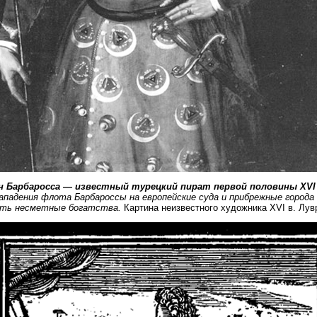
ин Барбаросса — известный турецкий пират первой половины
XVI
ападения флота Барбароссы на европейские суда и прибрежные города 
ить несметные богатства.
Картина неизвестного художника XVI в. Лув