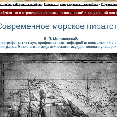
я страница «Первого сентября»
•
Главная страница журнала «География»
•
Содержание
облемные и отраслевые вопросы политической и социальной геог
Современное морское пиратс
В. П.
Максаковский
,
 географических наук, профессор, зав. кафедрой экономической и 
географии Московского педагогического государственного универси