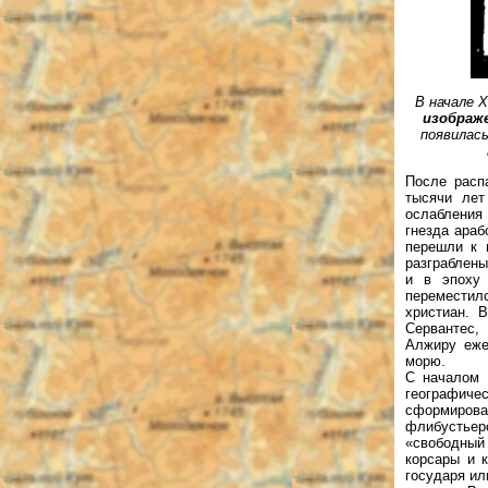
В начале
X
изображ
появилас
После расп
тысячи лет
ослабления 
гнезда араб
перешли к 
разграблены
и в эпоху 
переместил
христиан. 
Сервантес,
Алжиру еже
морю.
С началом 
географич
сформировал
флибустьер
«свободный 
корсары и к
государя ил