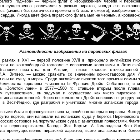
селого Роджера» — черный флаг с изображением черепа и перекре
га существенно различался у разных пиратов, иногда его составн
сы (символ быстротечности времени и близости смерти), изображения с
 сердца. Иногда цвет фона пиратского флага был не черным, а кроваво-
Разновидности изображений на пиратских флагах
 размах в XVI — первой половине XVII в. приобрело английское пира
ееся на контрабандной торговле с испанскими колониями в Латинско
Значение пиратства для Англии, —пишет классик отечественной 
И.А. Витвер, — можно сравнить со значением конкистадоров для И
 они не сушу, а море». Среди английских пиратов того времени самым
Величества королевы Елизаветы I» Фрэнсис Дрейк. Собственно, и с
а «Золотой лани» в 1577—1580 гг., ставшее вторым после плава
ым путешествием, он задумал и осуществил как чисто пиратское 
ю испанских колоний. Через несколько лет Дрейк совершил еще одну в
 в Вест-Индию, где разграбил и уничтожил многие испанские города 
вными были и французские пираты, особенно каперы и корсары. Выход
угих портов, они нападали на испанские суда у берегов Пиренейского
зорских островов на португальские суда с азиатскими пряностями. Фак
л и первооткрыватель Канады Жак Картье. А Голландская Вест-Ин
ла преимущественно пиратский характер, всего она захватила более
ликих географических открытий было два главных района морского пи