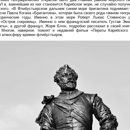
I в. важнейшим из них становится Карибское море, не случайно полу
ского. «В Флибустьерском дальнем синем море бригантина поднимает
есни Павла Когана «Бригантина», которая была своего рода гимном геог
уденческие годы. Именно в этом море Роберт Льюис Стивенсон р
 «Остров сокровищ». Именно о нем французский писатель Густав Эма
ты», а другой француз, Жорж Блон, подробно рассказал в своей книг
Многие, наверное, помнят и недавний фильм «Пираты Карибского
 атмосферу времен флибустьеров.