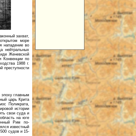
аконный захват,
 открытом море
я нападение во
да нейтральных
виде Женевской
и Конвенции по
ходства 1988 г.
й преступности
ю эпоху главным
ный царь Крита
мос Поликрата,
ировой истории
ить свои суда и
 область на юге
енный Рим по-
нялся известный
500 судов и 15-