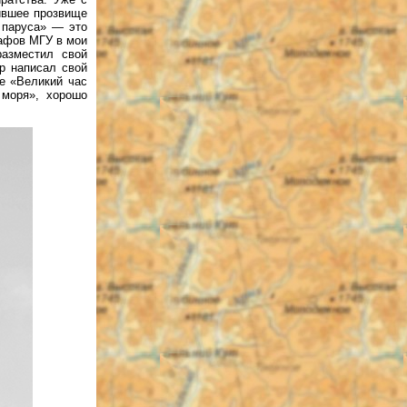
чившее прозвище
 паруса» — это
рафов МГУ в мои
азместил свой
р написал свой
е «Великий час
 моря», хорошо