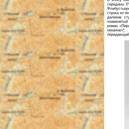
середины XV
Флибустьер
строка из п
далекие ст
знаменитый
роман «Пира
океанов»
*
. 
передающий