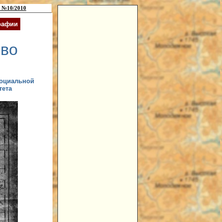
 №10/2010
рафии
тво
социальной
тета