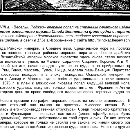
VIII
в. «Веселый Роджер» впервые попал на страницы печатного издан
ением известного пирата Стэда Боннета на фоне судна с пират
ь
в книге «История и деятельность всех наиболее известных пиратов 
вышедшей в свет в 1734 г.
Изображение с сайта
http://blindkat.hegewisch
ада Римской империи, в Средние века, Средиземное море на протяж
 оставалось главным районом морского пиратства. После арабски
Византийской империи морское пиратство здесь снова стало возраста
ов возникли в Тунисе, на Мальте, Сардинии, Сицилии, Корсике. А в IX
новой тактике, начав нападать уже не на суда, а на прибрежные го
 Рим, Генуя, Марсель, Тулон, Ницца, уцелела лишь Венеция. Пиратст
крестовых походов, и в эпоху господства Османской империи, к
ся в Алжир и Марокко, где в рабстве удерживались тысячи захвач
В 1575 г. в плен к алжир­ским пиратам попал будущий великий испа
 которого удалось выкупить только через пять лет. Франция и Англ
годную дань за право свободного плавания своих торговых судов п
Нового времени география морского пиратства сильно изменилась. 
еских открытий оно вышло на просторы Мирового океана. В 
ась и его «производственная структура». Среди пиратского братства 
ов и буканьеров — вольных охотников (слово «флибустьер» букв
добытчик»), которые действовали на свой страх и риск. От них неско
аперы, которые не только не стояли вне закона, но имели своего ро
и правительства «добывать» торговые суда противника. Но и те и другие