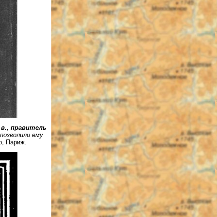
в., правитель
позволили ему
р, Париж.