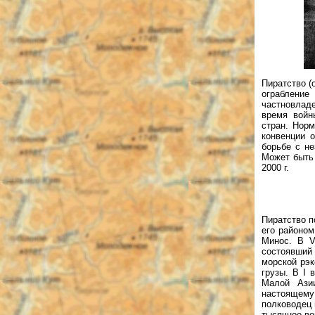
Пиратство (
ограбление
частновлад
время войн
стран. Нор
конвенции 
борьбе с не
Может быть
2000 г.
Пиратство п
его районо
Минос. В V
состоявший
морской рэк
грузы. В I 
Малой Ази
настоящему 
полководец 
тысячное во