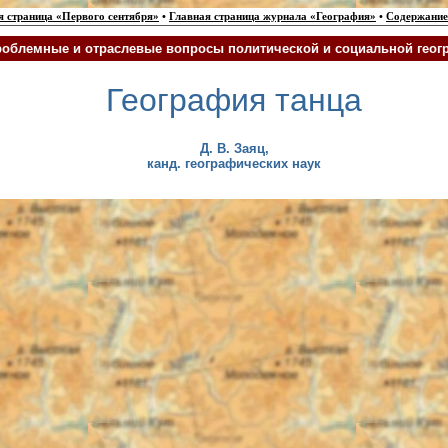
я страница «Первого сентября»
•
Главная страница журнала «География»
•
Содержание
облемные и отраслевые вопросы политической и социальной геог
География танца
Д. В.
Заяц
,
канд. географических наук