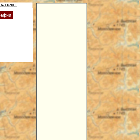
 №13/2010
рафии