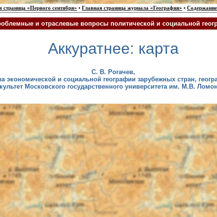
я страница «Первого сентября»
•
Главная страница журнала «География»
•
Содержание
облемные и отраслевые вопросы политической и социальной геог
Аккуратнее: карта
С. В.
Рогачев
,
а экономической и социальной географии зарубежных стран, геог
культет Московского государственного университета им. М.В. Ломо