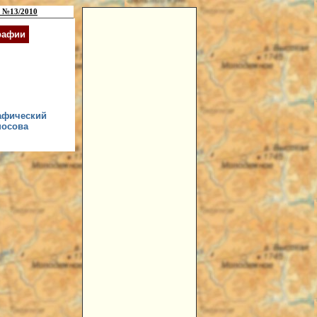
 №13/2010
рафии
рафический
носова