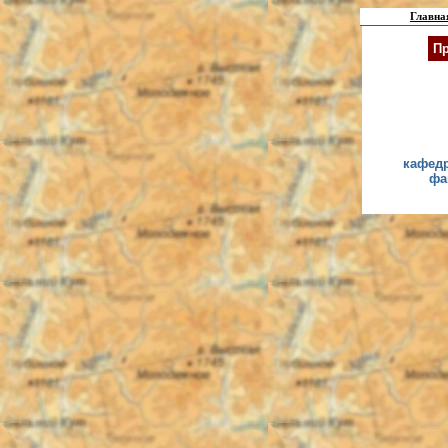
Главна
Пр
кафедр
фа