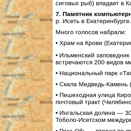
сиговых рыб) впадает в К
7.
Памятник компьютерн
р. Исеть в Екатеринбурге
Много голосов набрали:
• Храм на Крови (Екатери
• Ильменский заповедник
встречаются 200 видов ми
• Национальный парк «Таг
• Скала Медведь-Камень (
• Пешеходная улица Кир
почтовый тракт (Челябинс
• Ингальская долина — 3
Тоболо-Исетском междуре
• Река Обь — вторая по п