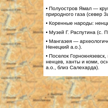
• Полуостров Ямал
— кру
природного газа (север З
• Коренные народы: ненцы
• Музей Г. Распутина (с. 
• Мангазея — археологич
Ненецкий а.о.).
• Поселок Горнокнязевск,
ненцев, ханты и коми, ос
а.о., близ Салехарда).