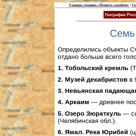
Главная страница «Первого сентября»
•
Гл
География Росс
Семь
Определились объекты СФ
отдано больше всего голо
1. Тобольский кремль
(Т
2. Музей декабристов
в 
3. Невьянская падающа
4. Аркаим
— древнее посе
5. Озеро Зюраткуль
— са
(Челябинская обл.).
6. Ямал. Река Юрибей
(ц