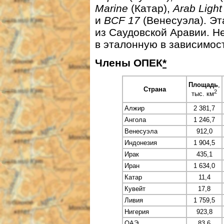
Marine
(Катар),
Arab Light
и
BCF 17
(Венесуэла). Э
из Саудовской Аравии. Н
в эталонную в зависимос
Члены ОПЕК
*
Площадь
,
Страна
2
тыс. км
Алжир
2 381,7
Ангола
1 246,7
Венесуэла
912,0
Индонезия
1 904,5
Ирак
435,1
Иран
1 634,0
Катар
11,4
Кувейт
17,8
Ливия
1 759,5
Нигерия
923,8
ОАЭ
83,6