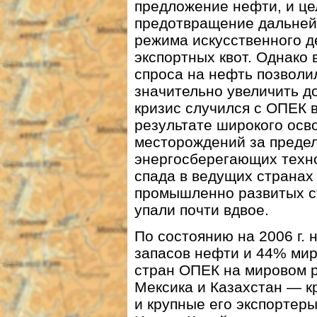
предложение нефти, и ц
предотвращение дальней
режима искусственного д
экспортных квот. Однако 
спроса на нефть позвол
значительно увеличить д
кризис случился с ОПЕК в
результате широкого осв
месторождений за преде
энергосберегающих техно
спада в ведущих странах
промышленно развитых ст
упали почти вдвое.
По состоянию на 2006 г.
запасов нефти и 44% ми
стран ОПЕК на мировом р
Мексика и Казахстан — к
и крупные его экспортер