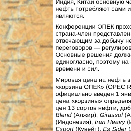
Индия, Китай основную ч
нефть потребляют сами и
являются.
Конференции ОПЕК проход
страна-член представлен
отвечающим за добычу не
переговоров — регулиро
Основные решения должн
единогласно, поэтому на
времени и сил.
Мировая цена на нефть з
«корзина ОПЕК» (OPEC Re
официально введен 1 янва
цена «корзины» определя
цен 13 сортов нефти, д
Blend
(Алжир),
Girassol
(А
(Индонезия),
Iran Heavy
(
Export
(Кувейт),
Es Sider
(