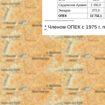
Саудовская Аравия
2 150,0
Эквадор
272,0
ОПЕК
13 732,1
*
Членом ОПЕК с 1975 г. по