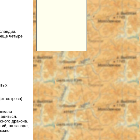
сландии.
 еще четыре
овых
т острова).
 желая
садиться.
сного дракона.
тий, на западе,
можно