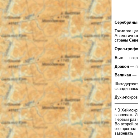
Серебряный
Такие же цв
Аналогичные
страны Севе
Орел-гриф
Бык
— покро
Дракон
— по
Великан
— п
Щитодержа
скандинавск
Духи-покров
*
В Хеймскри
завоевать И
Первый раз 
Во второй р
его прогнал
завоевать.