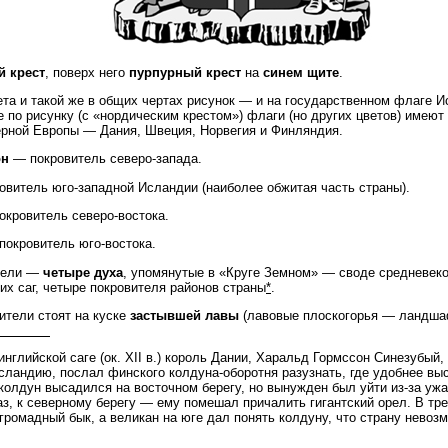
 крест
, поверх него
пурпурный крест
на
синем щите
.
ета и такой же в общих чертах рисунок — и на государственном флаге И
 по рисунку (с «нордическим крестом») флаги (но других цветов) имеют
рной Европы — Дания, Швеция, Норвегия и Финляндия.
он
— покровитель северо-запада.
витель юго-западной Исландии (наиболее обжитая часть страны).
кровитель северо-востока.
окровитель юго-востока.
тели —
четыре духа
, упомянутые в «Круге Земном» — своде средневек
их саг, четыре покровителя районов страны
*
.
ители стоят на куске
застывшей лавы
(лавовые плоскогорья — ландшаф
нглийской саге (ок. XII в.) король Дании, Харальд Гормссон Синезубый,
сландию, послал финского колдуна-оборотня разузнать, где удобнее вы
колдун высадился на восточном берегу, но вынужден был уйти из-за ужа
аз, к северному берегу — ему помешал причалить гигантский орел. В тре
 громадный бык, а великан на юге дал понять колдуну, что страну невоз