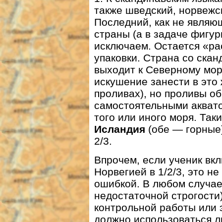
также шведский, норвежс
Последний, как не являю
страны (а в задаче фигу
исключаем. Остается «ра
упаковки. Страна со скан
выходит к Северному мор
искушение занести в это
проливах), но проливы о
самостоятельными аквато
того или иного моря. Так
Исландия
(обе — горные
2/3.
Впрочем, если ученик вк
Норвегией в 1/2/3, это н
ошибкой. В любом случае 
недостаточной строгости
контрольной работы или 
должно использоваться л