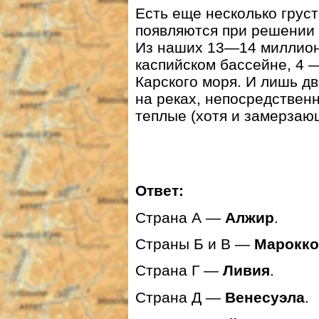
Есть еще несколько грус
появляются при решении 
Из наших 13—14 миллион
каспийском бассейне, 4 
Карского моря. И лишь д
на реках, непосредствен
теплые (хотя и замерзаю
Ответ:
Страна А —
Алжир
.
Страны Б и В —
Марокко
Страна Г —
Ливия
.
Страна Д —
Венесуэла
.