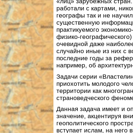
«лиц» зарубежных стран. 
работали с картами, никог
географы так и не научи
существенную информаци
практикуемого экономико-
физико-географического)
очевидной даже наиболее
случайно иные из них с 
последние годы за рефер
например, об архитектур
Задачи серии «Властелин
приохотить молодого чел
территории как многогран
страноведческого феном
Данная задача имеет и о
значение, акцентируя вн
геополитического простр
вступает ислам, на него