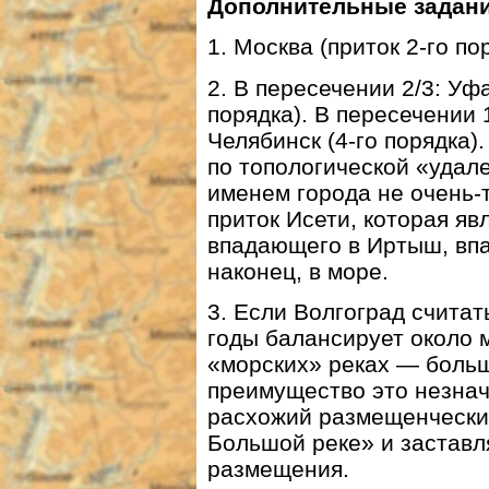
Дополнительные задани
1. Москва (приток 2-го по
2. В пересечении 2/3: Уфа
порядка). В пересечении 1
Челябинск (4-го порядка
по топологической «удал
именем города не очень-
приток Исети, которая яв
впадающего в Иртыш, вп
наконец, в море.
3. Если Волгоград считат
годы балансирует около 
«морских» реках — больш
преимущество это незнач
расхожий размещенчески
Большой реке» и заставл
размещения.