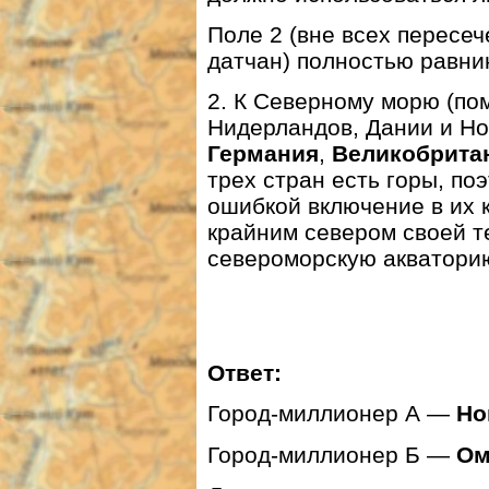
Поле 2 (вне всех пересеч
датчан) полностью равни
2. К Северному морю (по
Нидерландов, Дании и Но
Германия
,
Великобрита
трех стран есть горы, поэ
ошибкой включение в их 
крайним севером своей т
североморскую акваторию
Ответ:
Город-миллионер А —
Но
Город-миллионер Б —
Ом