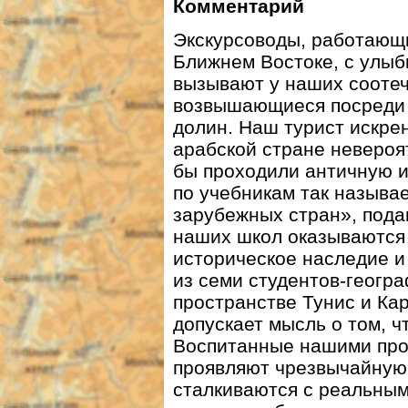
Комментарий
Экскурсоводы, работающи
Ближнем Востоке, с улыб
вызывают у наших соотеч
возвышающиеся посреди 
долин. Наш турист искре
арабской стране невероя
бы проходили античную и
по учебникам так называ
зарубежных стран», под
наших школ оказываются 
историческое наследие и
из семи студентов-геогр
пространстве Тунис и Ка
допускает мысль о том, 
Воспитанные нашими про
проявляют чрезвычайную 
сталкиваются с реальным