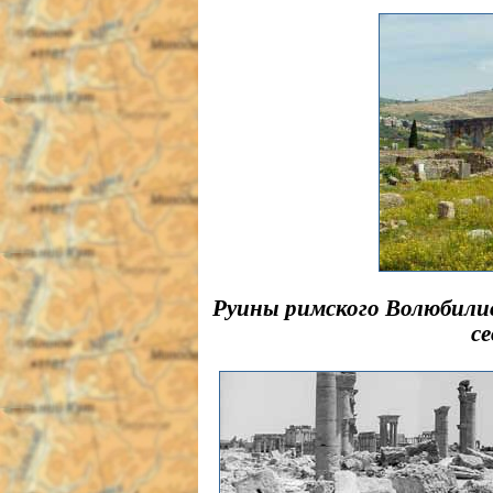
Руины римского Волюбилис
с