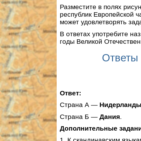
Разместите в полях рисун
республик Европейской ч
может удовлетворять зад
В ответах употребите на
годы Великой Отечествен
Ответы 
Ответ:
Страна А —
Нидерланд
Страна Б —
Дания
.
Дополнительные задани
1. К скандинавским языка