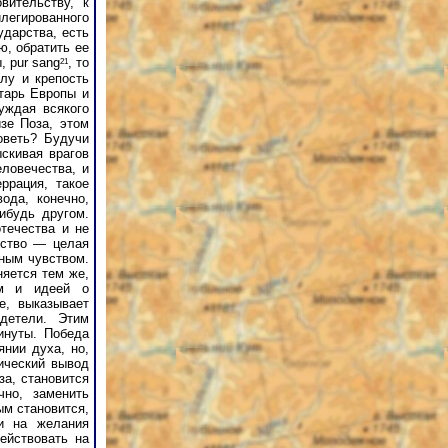
вительству, к
легированного
ударства, есть
ю, обратить ее
21
, pur sang
, то
илу и крепость
тарь Европы и
уждая всякого
зе Поза, этом
оветь? Будучи
скивая врагов
еловечества, и
ррация, такое
ода, конечно,
ибудь другом.
течества и не
ество — целая
нным чувством.
няется тем же,
ом и идеей о
е, выказывает
одетели. Этим
инуты. Победа
нии духа, но,
ический вывод
за, становится
чно, заменить
ым становится,
ни на желания
ействовать на