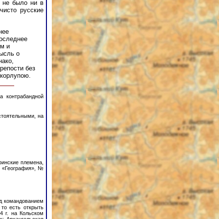
е не было ни в
чисто русские
нее
последнее
им и
ысль о
нако,
крепости без
скорлупою.
а контрабандной
стоятельными, на
финские племена,
. «География», №
од командованием
то есть открыть
4 г. на Кольском
к: Архангельская