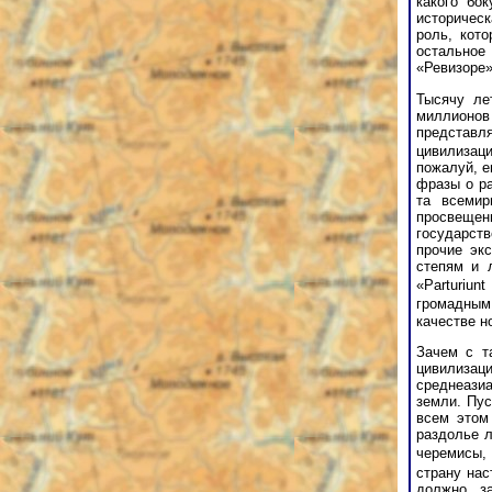
какого бо
историческ
роль, кот
остальное
«Ревизоре»
Тысячу ле
миллионов
представл
цивилизаци
пожалуй, е
фразы о ра
та всемир
просвещен
государств
прочие эк
степям и 
«Parturiunt
громадным
качестве н
Зачем с т
цивилизац
среднеази
земли. Пус
всем этом
раздолье л
черемисы, 
страну нас
должно з