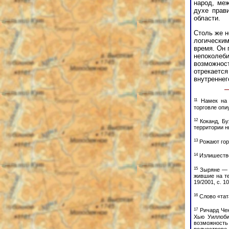
народ, меж
духе прав
области.
Столь же н
логическим
время. Он 
непоколеби
возможност
отрекается
внутреннег
11
Намек на «
торговле опи
12
Коканд, Бу
территории н
13
Рожают гор
14
Излишество
15
Зыряне — к
жившие на те
19/2001, с. 
16
Слово «тат
17
Ричард Чен
Хью Уиллоби
возможность
полуострове