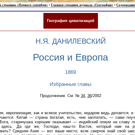
я страница «Первого сентября»
•
Главная страница журнала «География»
•
Содержание
География цивилизаций
Н.Я. ДАНИЛЕВСКИЙ
Россия и Европа
1869
Избранные главы
Продолжение. См. №
34
,
36
/2002
я, европеизация, как и всякое учительство, недаром ведь делается; и 
учаются. Китай — страна богатая, есть, чем заплатить, — сами поуч
 Бога, старинушка хорошие оказывает — индийский опиум на славу п
 здесь. Да где же, Господи, наш-то Восток, который нам на р
овать? Средняя Азия — вот ваше место; всяк сверчок знай свой шес