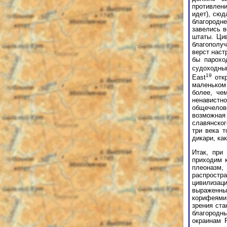
противлени
идет), сюд
благородн
завелись в
штаты. Ци
благополу
верст наст
бы парохо
судоходным
19
East
откр
маленьком
более, че
ненавистн
общечелов
возможная
славянског
три века т
дикари, ка
Итак, при
приходим к
плеоназм,
распростр
цивилизаци
выраженный
корифеями
зрения ста
благородны
окраинам 