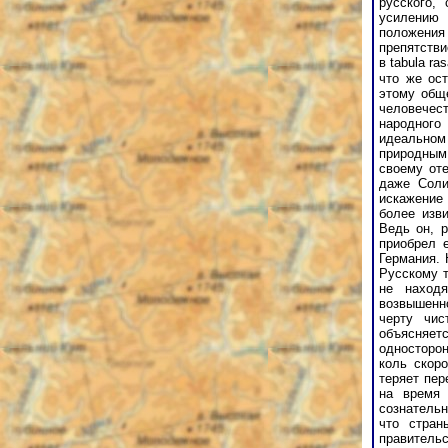
русского,
усилению 
положения 
препятстви
в tabula ra
что же ост
этому общ
человечес
народного 
идеальном
природным
своему оте
даже Соли
искажение
более изв
Ведь он, р
приобрел 
Германия. 
Русскому т
не наход
возвышенн
черту чис
объясняетс
односторон
коль скоро
теряет пер
на время 
сознательн
что стран
правительс