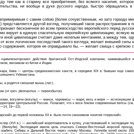
ду тем как в старину все приобретения, без всякого насилия, которо
ительства, ни вообще в духе русского народа, быстро обращались в 
епримиримым с самим собою (более сочувственным, но зато гораздо ме
) представляется другой взгляд, получивший такое распространение в 
признает бесконечное во всем превосходство европейского перед русск
мо верует в единую спасительную европейскую цивилизацию; всякую м
и иной цивилизации считает даже нелепым мечтанием, а между тем, од
 от всех логических последствий такого взгляда; желает внешней силы 
о содержания, которое ее оправдывало бы, — желает свища с крепкою 
цивилизаторские» действия британской Ост-Индской компании, наживавшейся н
умом, ввозимом из Китая и Индии.
хара, Хива — центры среднеазиатских ханств, в середине XIX в. бывших еще само
ынешнего Узбекистана.
ы, а родится смешная мышь (лат.).
м (от греч. pleonasmus — переизбыток).
оми, вогуличи (вогулы) — манси, черемисы — мари; весь и меря — исчезнувшие 
рритории Центральной России. Полагают, что к веси близки современные вепсы (см
10—14, 19—22).
арский» до первой половины XX в. было почти синонимом понятия «тюркский».
слер (XVI в.) — английский мореплаватель и купец, участвовавший в экспедиции п
 (Вилоуби). Экспедиция имела цель отыскать Северо-Восточный морской проход, 
 грабить Сибирь и Дальний Восток через голову Москвы. Уиллоби погиб около 155
, а судно Ченслера вошло в Двинскую губу. См.: «География», № 24/99 (спецвыпус