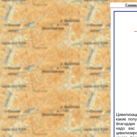
Главна
Цивилизаци
какие пол
благодаря
надо вас
цивилизир