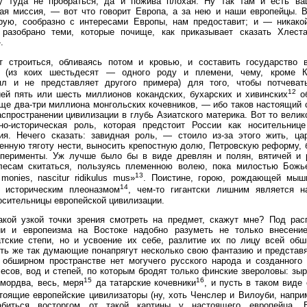
ку туда не пробраться, да и пожива плохая. Ну так там и есть в
ая миссия, — вот что говорит Европа, а за нею и наши европейцы. В
орую, сообразно с интересами Европы, нам предоставит; и — никако
 разобрано теми, которые почище, как приказывает сказать Хлест
.
т строиться, обливаясь потом и кровью, и составить государство 
 (из коих шестьдесят — одного роду и племени, чему, кроме К
ял и не представляет другого примера) для того, чтобы потчеват
12
ей пять или шесть миллионов кокандских, бухарских и хивинских
об
ще два-три миллиона монгольских кочевников, — ибо таков настоящий
спространении цивилизации в глубь Азиатского материка. Вот то велик
но-историческая роль, которая предстоит России как носительнице
ия. Нечего сказать: завидная роль, — стоило из-за этого жить, цар
енную тяготу нести, выносить крепостную долю, Петровскую реформу,
сперименты. Уж лучше было бы в виде древлян и полян, вятичей и 
лесам скитаться, пользуясь племенною волею, пока милостью Божье
13
 monies, nascitur ridikulus mus»
. Поистине, горою, рождающей мыш
14
 историческим плеоназмом
, чем-то гигантски лишним является 
осительницы европейской цивилизации.
акой узкой точки зрения смотреть на предмет, скажут мне? Под рас
ии и европеизма на Востоке надобно разуметь не только внесени
атские степи, но и усвоение их себе, разлитие их по лицу всей обш
ть же так думающие понапрягут несколько свою фантазию и представя
 обширном пространстве нет могучего русского народа и созданного 
есов, вод и степей, по которым бродят только финские звероловы: зыр
15
16
мордва, весь, меря
да татарские кочевники
, и пусть в таком виде
тоящие европейские цивилизаторы (ну, хоть Ченслер и Вилоуби, напри
абиться восторгом от такой картины у настоящего европейца. 