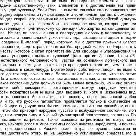
 существуют какие бы то ни было инородческие элементы, к покро
(даже искусственному) этих элементов и к доставлению им приви
в ущерб русскому. Если Русь, в смысле самобытного славянского гос
е делу европеизма и гуманитарности и если нельзя притом, к сожалени
20
sa
для скорейшего развития на ее месте истинной европейской культуры
ается делать, как не ослаблять то народное начало, которое дает с
ественному и политическому организму? Это жертва на священный ал
тва. Не эта ли возвышенная и благородная любовь к человечеству, ч
эгоизма и национальной узкости взгляда, возведена в идеал в марки
22
 создании Шиллера
, перед которым мы с детства привыкли благог
 испанцем, ведь странствовал же благородный маркиз по Европе, оты
честву, которое считал препятствием для свободы и благоденствия ч
мана уговаривал выслать турецкий флот против Испании. Такая абе
 естественного человеческого чувства на основании логического выв
инительно в немецком поэте конца прошедшего столетия, чем в ком-н
одившись в каком-нибудь Вюртемберге, собственно говоря, не имел о
23
его до тех пор, пока в лице Валленштейна
не сознал, что это отеч
Но и такое отечество только постигалось мыслью, а не непосредстве
акое состояние духа должно бы быть менее возможно, но и оно объяс
ящим себе примирения, противоречием между народным чувств
ости пожертвования низшим для высшего и, хотя в искаженном вид
то славянского бескорыстия, так сказать, порок славянской добр
я и то, что русский патриотизм проявляется только в критические м
ней идеи над чувством бывает возможна только при спокойном состоя
 что-либо приводит народное чувство в возбужденное состояние, лог
ед ним всякую силу и бывший гуманитарный прогрессист, поклонник По
настоящим патриотом. Такие вспышки патриотизма не могут, коне
ого, находящегося в мире с самим собою чувства народности, и понятн
ы, присоединенные к России после Петра, не русеют, несмотря 
тва достигнуть этого, ни на бесконечно усилившиеся средства его д