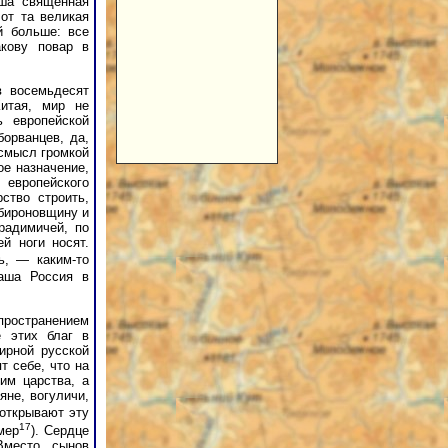
аша священная
от та великая
й больше: все
акову повар в
в восемьдесят
итая, мир не
ь европейской
орванцев, да,
 смысл громкой
ое назначение,
 европейского
ство строить,
 бироновщину и
радимичей, по
й ноги носят.
ь, — каким-то
наша Россия в
пространением
е этих благ в
ирной русской
т себе, что на
им царства, а
яне, вогуличи,
 открывают эту
17
мер
). Сердце
Вместо сынов