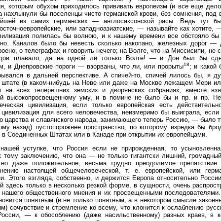
я, которым обухом приходилось прививать европеизм (и все еще дело
а нахлынули бы поселенцы чисто германской крови, без сомнения, под
ейшей из самих германских — англосаксонской расы. Ведь тут б
осточноевропейские, или западноазиатские, — называйте как хотите,
вилизация полилась бы волною, и к нашему времени все обстояло бы
чно. Каналов было бы невесть сколько накопано, железных дорог — 
роено, о телеграфах и говорить нечего; на Волге, что на Миссисипи, не с
дов плавало; да на одной ли только Волге! — и Дон был бы сде
18
, и Днепровские пороги — взорваны, что ли, или прорыты
; и какой 
ывался в дальней перспективе. А спичей-то, спичей лилось бы, я д
 штате (в каком-нибудь на Неве или даже на Москве лежащем Мери ил
м на всех теперешних земских и дворянских собраниях, вместе вз
ой высокопросвещенному уму, и в помине не было бы и пр. и пр. Не
еческая цивилизация, если только европейская есть действительн
 цивилизация для всего человечества, неизмеримо бы выиграла, если
о царства и славянского народа, занимающего теперь Россию, — было т
ому назад) пустопорожнее пространство, по которому изредка бы бро
к в Соединенных Штатах или в Канаде при открытии их европейцами.
 нашей уступке, что Россия если не прирожденная, то усыновленн
 тому заключению, что она — не только гигантски лишний, громадный
 но даже положительное, весьма трудно преодолимое препятствие
анению настоящей общечеловеческой, т. е. европейской, или герма
и. Этого взгляда, собственно, и держится Европа относительно России
 здесь только в несколько резкой форме, в сущности, очень распрос
 нашего общественного мнения и их просвещенными последователями. 
новится понятным (и не только понятным, а в некотором смысле законн
м) сочувствие и стремление ко всему, что клонится к ослаблению русс
России, — к обособлению (даже насильственному) разных краев, в к