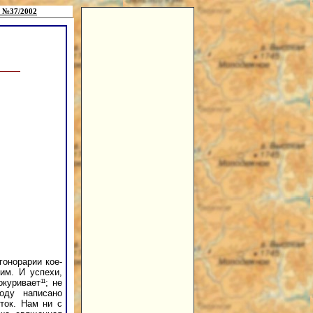
 №37/2002
гонорарии кое-
им. И успехи,
11
окуривает
; не
оду написано
ток. Нам ни с