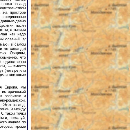
 плохо на лад
 водительством
ы на просторе
 — соединенные
 давным-давно
десятки тысяч
отни, а тысячи
лан как надо
бы славный jar
умаю, в самом
и Бетсилэнде)
ятых. Общины,
сомненно, что
о единственно
 бы, — вместо
ут (четыре или
дили кое-какие
ая Европа, мы
 исторический
 к развитию и
но-романской,
. Этот взгляд,
транен и между
С такой точки
ым и, пожалуй,
кого начала по
оторых, кроме