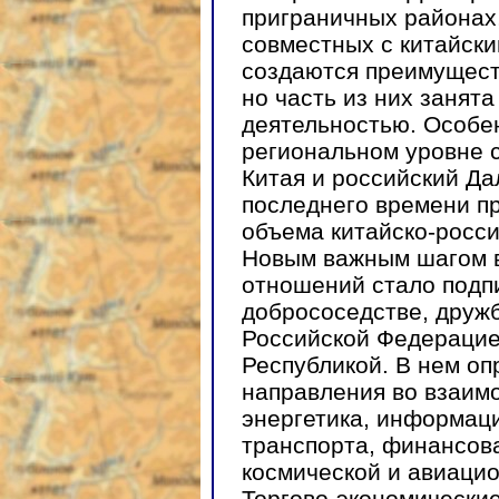
приграничных районах
совместных с китайски
создаются преимуществ
но часть из них занят
деятельностью. Особе
региональном уровне 
Китая и российский Да
последнего времени пр
объема китайско-росси
Новым важным шагом в
отношений стало подпи
добрососедстве, друж
Российской Федерацие
Республикой. В нем о
направления во взаим
энергетика, информац
транспорта, финансова
космической и авиацио
Торгово-экономически