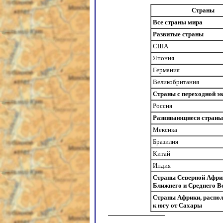
Cтраны
Все страны мира
Развитые страны
США
Япония
Германия
Великобритания
Страны с переходной э
Россия
Развивающиеся страны
Мексика
Бразилия
Китай
Индия
Страны Северной Афри
Ближнего и Среднего В
Страны Африки, распо
к югу от Сахары