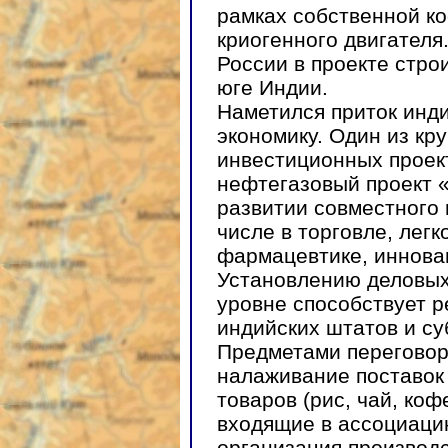
рамках собственной к
криогенного двигателя
России в проекте стро
юге Индии.
Наметился приток инд
экономику. Один из кр
инвестиционных проек
нефтегазовый проект «
развитии совместного 
числе в торговле, лег
фармацевтике, иннова
Установлению деловых
уровне способствует 
индийских штатов и су
Предметами переговоро
налаживание поставок
товаров (рис, чай, коф
входящие в ассоциаци
организация производ