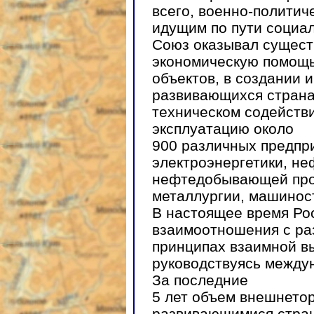
всего, военно-политич
идущим по пути социал
Союз оказывал сущес
экономическую помощь
объектов, в создании 
развивающихся страна
техническом содейств
эксплуатацию около
900 различных предпри
электроэнергетики, не
нефтедобывающей про
металлургии, машиност
В настоящее время Ро
взаимоотношения с ра
принципах взаимной в
руководствуясь между
За последние
5 лет объем внешнетор
развивающимися стран