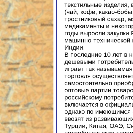
текстильные изделия, 
(чай, кофе, какао-бобы
тростниковый сахар, м
медикаменты и некото
годы выросли закупки 
машинно-технической п
Индии.
В последние 10 лет в 
дешевыми потребитель
играет так называемая
торговля осуществляе
самостоятельно приоб
оптовые партии товар
российскому потребите
включается в официал
однако по имеющимся 
ввозят из развивающих
Турции, Китая, ОАЭ, С
потребительские това