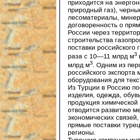
приходится на энерго
природный газ), черны
лесоматериалы, минер
договоренность о прям
России через террито
строительства газопро
поставки российского 
3
раза с 10—11 млрд м
3
млрд м
. Одним из пе
российского экспорта 
оборудования для текс
Из Турции в Россию по
изделия, одежда, обув
продукция химической
отводится развитию м
экономических связей
прямые поставки турец
регионы.
Турецкие компании ин