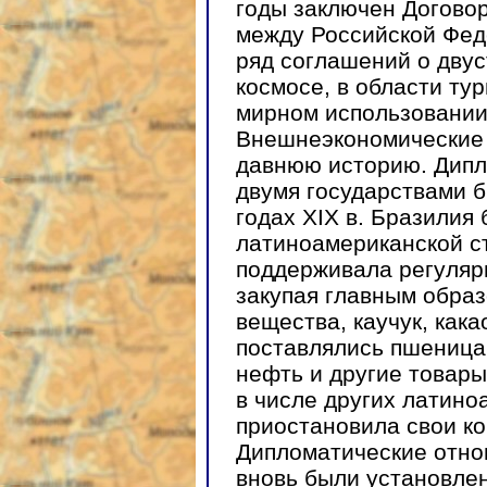
годы заключен Догово
между Российской Фед
ряд соглашений о дву
космосе, в области тур
мирном использовании 
Внешнеэкономические 
давнюю историю. Дип
двумя государствами б
годах XIX в. Бразилия
латиноамериканской ст
поддерживала регуляр
закупая главным образ
вещества, каучук, как
поставлялись пшеница,
нефть и другие товары.
в числе других латино
приостановила свои ко
Дипломатические отн
вновь были установлен