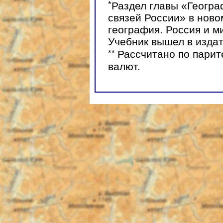
*
Раздел главы «Геогр
связей России» в нов
география. Россия и ми
Учебник вышел в изд
**
Рассчитано по парит
валют.