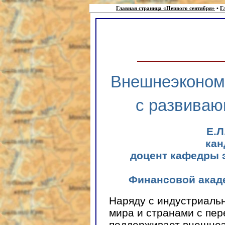
Главная страница «Первого сентября»
•
Г
Внешнеэкономи
с развива
Е.
кан
доцент кафедры 
Финансовой акад
Наряду с индустриаль
мира и странами с пе
поддерживает внешнеэ