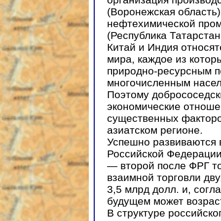
(Воронежская область)
нефтехимической про
(Республика Татарстан,
Китай и Индия относят
мира, каждое из котор
природно-ресурсным 
многочисленным насел
Поэтому добрососедск
экономические отноше
существенных факторо
азиатском регионе.
Успешно развиваются 
Российской Федераци
— второй после ФРГ т
взаимной торговли двух
3,5 млрд долл. и, согл
будущем может возраст
В структуре российско