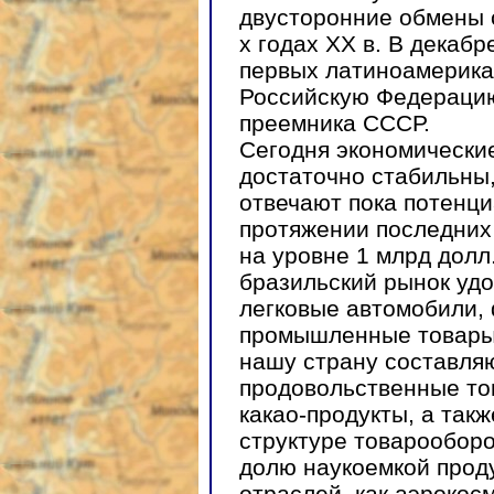
двусторонние обмены 
х годах ХХ в. В декабр
первых латиноамерика
Российскую Федерацию
преемника СССР.
Сегодня экономически
достаточно стабильны
отвечают пока потенци
протяжении последних
на уровне 1 млрд долл.
бразильский рынок удо
легковые автомобили,
промышленные товары.
нашу страну составля
продовольственные тов
какао-продукты, а такж
структуре товарооборо
долю наукоемкой проду
отраслей, как аэрокос