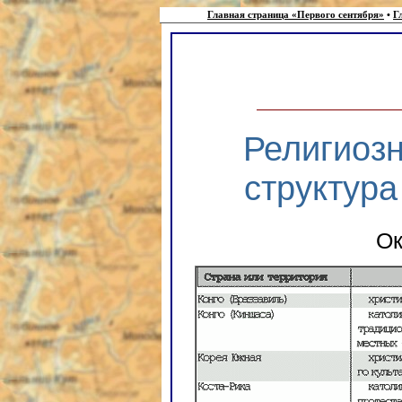
Главная страница «Первого сентября»
•
Г
Религиоз
структура
Ок