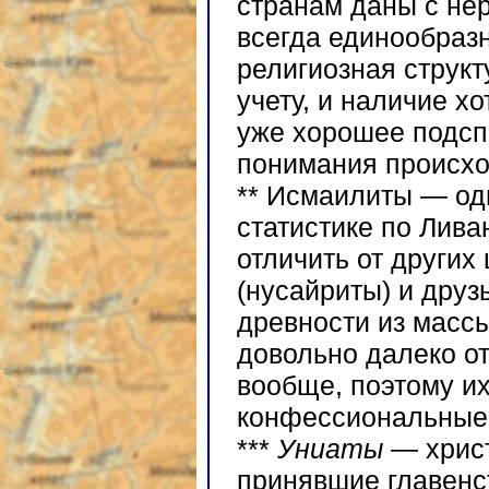
странам даны с нер
всегда единообразно
религиозная струк
учету, и наличие 
уже хорошее подсп
понимания происхо
** Исмаилиты — одн
статистике по Лива
отличить от други
(нусайриты) и дру
древности из массы
довольно далеко от
вообще, поэтому их
конфессиональные 
***
Униаты
— христ
принявшие главенст