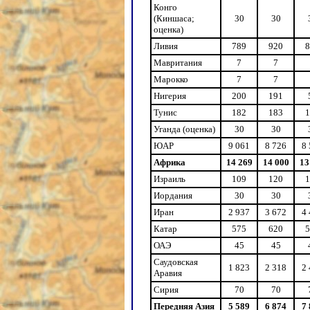
Конго
(Киншаса;
30
30
оценка)
Ливия
789
920
8
Мавритания
7
7
Марокко
7
7
Нигерия
200
191
Тунис
182
183
1
Уганда (оценка)
30
30
ЮАР
9 061
8 726
8
Африка
14 269
14 000
13
Израиль
109
120
1
Иордания
30
30
Иран
2 937
3 672
4
Катар
575
620
5
ОАЭ
45
45
Саудовская
1 823
2 318
2
Аравия
Сирия
70
70
Передняя Азия
5 589
6 874
7