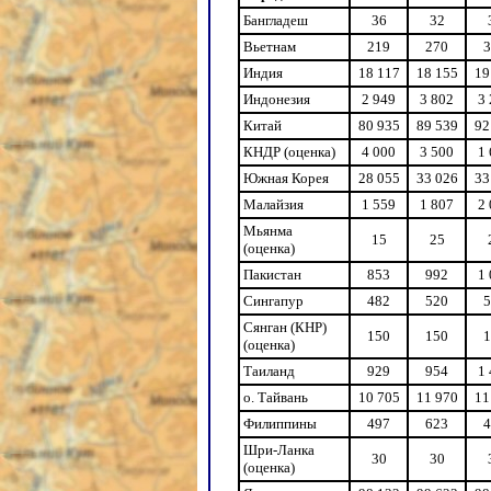
Бангладеш
36
32
Вьетнам
219
270
3
Индия
18 117
18 155
19
Индонезия
2 949
3 802
3
Китай
80 935
89 539
92
КНДР (оценка)
4 000
3 500
1
Южная Корея
28 055
33 026
33
Малайзия
1 559
1 807
2
Мьянма
15
25
(оценка)
Пакистан
853
992
1
Сингапур
482
520
5
Сянган (КНР)
150
150
1
(оценка)
Таиланд
929
954
1
о. Тайвань
10 705
11 970
11
Филиппины
497
623
4
Шри-Ланка
30
30
(оценка)