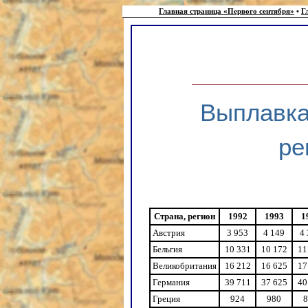
Главная страница «Первого сентября»
•
Г
Выплавка
ре
Страна, регион
1992
1993
1
Австрия
3 953
4 149
4
Бельгия
10 331
10 172
11
Великобритания
16 212
16 625
17
Германия
39 711
37 625
40
Греция
924
980
8