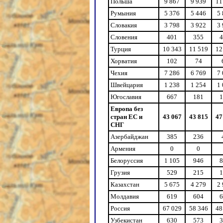
Польша
9 867
9 939
11
Румыния
5 376
5 446
5
Словакия
3 798
3 922
3
Словения
401
355
4
Турция
10 343
11 519
12
Хорватия
102
74
Чехия
7 286
6 769
7
Швейцария
1 238
1 254
1
Югославия
667
181
1
Европа без
стран ЕС и
43 067
43 815
47
СНГ
Азербайджан
385
236
Армения
0
0
Белоруссия
1 105
946
8
Грузия
529
215
1
Казахстан
5 675
4 279
2
Молдавия
619
604
6
Россия
67 029
58 346
48
Узбекистан
630
573
3