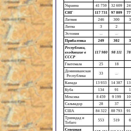
Украина
41 759
32 609
24
СНГ
117 731
97 809
77
Латвия
246
300
3
Литва
3
2
Эстония
...
...
Прибалтика
249
302
3
Республики,
входившие в
117 980
98 111
78
СССР
Гватемала
25
18
Доминиканская
33
...
Республика
Канада
13 933
14 387
13
Куба
134
91
1
Мексика
8 459
9 199
10
Сальвадор
28
37
США
84 322
88 793
91
Тринидад и
553
519
6
Тобаго
Северная