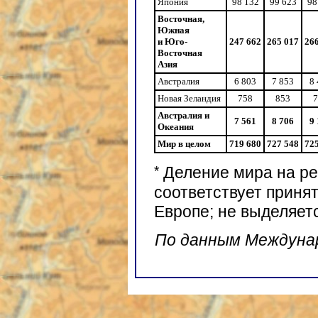
Япония
98 132
99 623
98
Восточная,
Южная
и Юго-
247 662
265 017
26
Восточная
Азия
Австралия
6 803
7 853
8
Новая Зеландия
758
853
7
Австралия и
7 561
8 706
9
Океания
Мир в целом
719 680
727 548
72
*
Деление мира на ре
соответствует принят
Европе; не выделяет
По данным Междуна