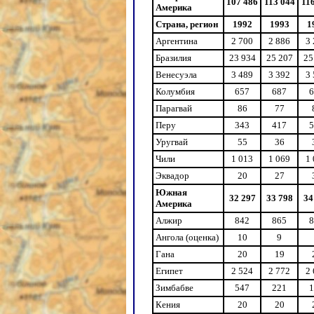
107 486
113 044
11
Америка
Страна, регион
1992
1993
1
Аргентина
2 700
2 886
3
Бразилия
23 934
25 207
25
Венесуэла
3 489
3 392
3
Колумбия
657
687
6
Парагвай
86
77
Перу
343
417
5
Уругвай
55
36
Чили
1 013
1 069
1
Эквадор
20
27
Южная
32 297
33 798
34
Америка
Алжир
842
865
8
Ангола (оценка)
10
9
Гана
20
19
Египет
2 524
2 772
2
Зимбабве
547
221
1
Кения
20
20