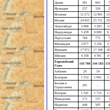
Дания
591
603
7
Ирландия
257
326
2
Испания
12 272
12 961
13
Италия
24 835
25 721
26
Люксембург
3 068
3 293
3
Нидерланды
5 439
6 000
6
Португалия
769
775
7
Финляндия
3 077
3 256
3
Франция
17 972
17 106
18
Швеция
4 358
4 591
4
Европейский
143 768
144 183
15
Союз
Албания
20
19
Болгария
1 552
1 941
2
Босния и
261
...
Герцеговина
Венгрия
1 541
1 753
1
Македония
171
137
Норвегия
446
505
4