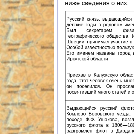
ниже сведения о них.
Русский князь, выдающийся
детские годы в родовом име
Был секретарем физич
географического общества.
Швеции, принимал участие в
Особой известностью пользу
Его именем названы город 
Иркутской области
Приехав в Калужскую облас
года, этот человек очень мно
он поселился. Он просла
посвятивший много статей и 
Выдающийся русский флото
Комлево Боровского уезда.
походе Ф.Ф. Ушакова, возг
русского флота в 1806—180
разгромлен флот в Дардан