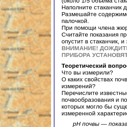
(около 1/5 объема стак
Наполните стаканчик 
Размешайте содержимо
палочкой.
При помощи члена жюр
Считайте показания п
опустит в стаканчик, 
ВНИМАНИЕ! ДОЖДИТ
ПРИБОРА УСТАНОВЯ
Теоретический вопро
Что вы измерили?
О каких свойствах поч
измерений?
Перечислите известны
почвообразования и по
которых могло бы сущ
измеренной характери
pH почвы — показ