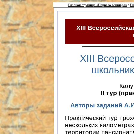
Главная страница «Первого сентября»
•
Гл
XIII Всероссийск
XIII Всеро
школьник
Калу
II тур (пр
Авторы заданий А.
Практический тур прох
нескольких километрах
территории пансионат