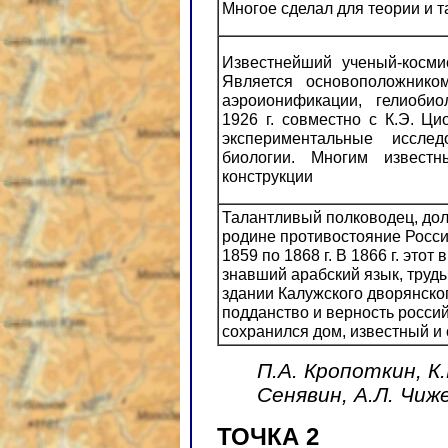
Многое сделал для теории и т
Известнейший ученый-косми
Является основоположник
аэроионификации, гелиобио
1926 г. совместно с К.Э. Ц
экспериментальные иссле
биологии. Многим извест
конструкции
Талантливый полководец, дол
родине противостояние Росси
1859 по 1868 г. В 1866 г. это
знавший арабский язык, труд
здании Калужского дворянско
подданство и верность россий
сохранился дом, известный и 
П.А. Кропоткин, К.
Сенявин, А.Л. Чиж
ТОЧКА 2