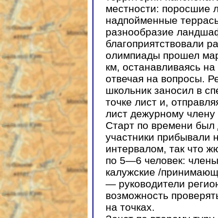
местности: поросшие 
надпойменные террасы
разнообразие ландшаф
благоприятствовали ра
олимпиады прошел ма
км, останавливаясь на
отвечая на вопросы. Р
школьник заносил в с
точке лист и, отправл
лист дежурному члену
Старт по времени бы
участники прибывали 
интервалом, так что ж
по 5—6 человек: члены
калужские /принимающа
— руководители регио
возможность проверят
на точках.