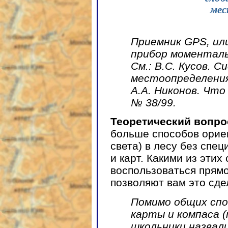
мес
Приемник GPS, ил
прибор моменталь
См.: В.С. Кусов. 
местоопределения
А.А. Никонов. Что
№ 38/99.
Теоретический вопро
больше способов орие
света) в лесу без спе
и карт. Какими из этих
воспользоваться прямо
позволяют вам это сде
Помимо общих спо
карты и компаса (
школьники назвал