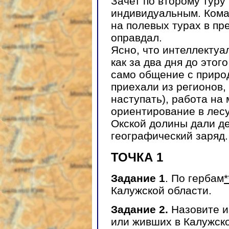
Зачет по второму туру 
индивидуальным. Кома
на полевых турах в пр
оправдал.
Ясно, что интеллектуал
как за два дня до этог
само общение с приро
приехали из регионов,
наступать), работа на
ориентирование в лесу
Окской долины дали д
географический заряд.
ТОЧКА 1
Задание 1
. По гербам
*
Калужской области.
Задание 2.
Назовите 
или живших в Калужск