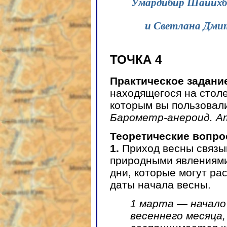
Умардибир Шайихбег
и Светлана Дмит
ТОЧКА 4
Практическое задани
находящегося на столе
которым вы пользовал
Барометр-анероид. А
Теоретические вопро
1.
Приход весны связы
природными явлениями
дни, которые могут ра
даты начала весны.
1 марта — начало
весеннего месяца,