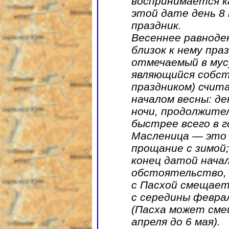
воспринимается ка
этой дате день 8
праздник.
Весеннее равноден
близок к нему праз
отмечаемый в мусу
являющийся собст
праздником) счит
началом весны: д
ночи, продолжите
быстрее всего в г
Масленица — это 
прощание с зимой;
конец датой нача
обстоятельство,
с Пасхой смещает
с середины февра
(Пасха может сме
апреля до 6 мая).