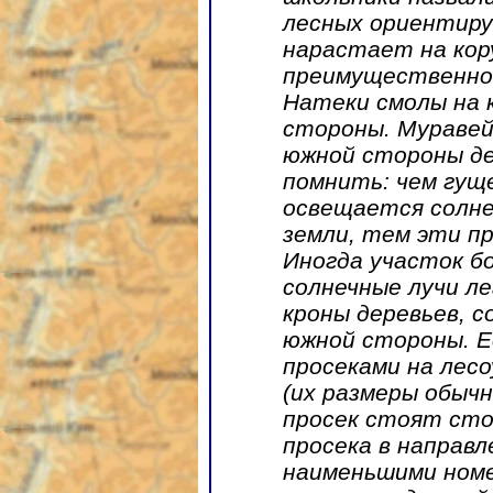
лесных ориентиру
нарастает на кор
преимущественно 
Натеки смолы на 
стороны. Муравей
южной стороны де
помнить: чем гущ
освещается солне
земли, тем эти п
Иногда участок бо
солнечные лучи л
кроны деревьев, 
южной стороны. Е
просеками на лес
(их размеры обыч
просек стоят сто
просека в направ
наименьшими номе