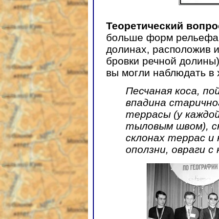
Теоретический вопро
больше форм рельефа,
долинах, расположив и
бровки речной долины)
вы могли наблюдать в
Песчаная коса, по
впадина старично
террасы (у каждой
тыловым швом), ск
склонах террас и
оползни, овраги с 