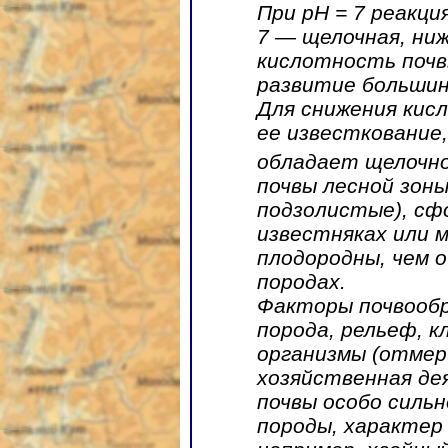
При pH = 7 реакци
7 — щелочная, ни
кислотность почв
развитие большин
Для снижения кис
ее известкование,
обладает щелочно
почвы лесной зоны
подзолистые), сф
известняках или м
плодородны, чем о
породах.
Факторы почвообр
порода, рельеф, 
организмы (отмер
хозяйственная де
почвы особо силь
породы, характер