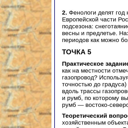
2.
Фенологи делят год 
Европейской части Рос
подсезона: снеготаяни
весны и предлетье. На
периодов как можно б
ТОЧКА 5
Практическое задани
как на местности отме
газопровод? Используя
точностью до градуса
вдоль трассы газопров
и румб, по которому вы
румб — востоко-северо
Теоретический вопро
хозяйственным объект