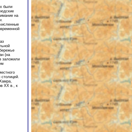
ах были
людские
нимание на
и.
очисленные
овременной
аз
льной
обережье
н (на
в заложили
ем
местного
 столицей.
-Хамра,
в ХХ в., к