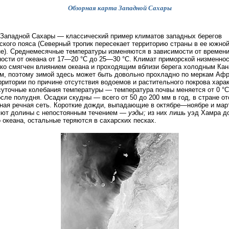
Обзорная карта Западной Сахары
Западной Сахары — классический пример климатов западных берегов
ского пояса (Северный тропик пересекает территорию страны в ее южно
е). Среднемесячные температуры изменяются в зависимости от времени
ости от океана от 17—20 °С до 25—30 °C. Климат приморской низменно
ко смягчен влиянием океана и проходящим вблизи берега холодным Ка
м, поэтому зимой здесь может быть довольно прохладно по меркам Афр
рритории по причине отсутствия водоемов и растительного покрова хара
суточные колебания температуры — температура почвы меняется от 0 °
осле полудня. Осадки скудны — всего от 50 до 200 мм в год, в стране от
ная речная сеть. Короткие дожди, выпадающие в октябре—ноябре и ма
яют долины с непостоянным течением —
уэды;
из них лишь уэд Хамра д
 океана, остальные теряются в сахарских песках.