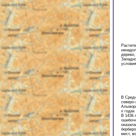
Растите
ненадол
дерево,
Западно
условия
В Средн
северо-
Альмора
х годах
В 1436 
ошибочн
оказала
берберо
мест, в