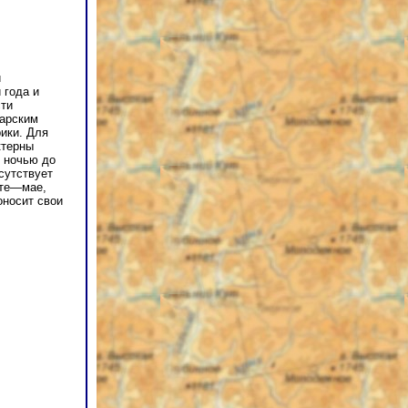
й
 года и
сти
нарским
ики. Для
ктерны
C ночью до
сутствует
рте—мае,
оносит свои