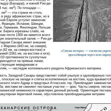
ждур (Бахадор), и южной Рио-де-
2
4 тыс. км
). По площади —
2
. км
— эта страна не столь
 в ряду африканских стран, но в
ной Европе уступит немногим:
, Франции, Испании, Швеции,
и, Германии, Финляндии, Польше
и. Берега изрезаны слабо, на
нии почти 1300 км имеется всего
ин значительный залив — Рио-де-
падная Сахара имеет внешние
 с Марокко (443 км, на севере),
 (42 км, на северо-востоке) и
«Стена позора» — система укреп
нией (1561 км, на востоке и юге).
проходящая через всю стран
/10 протяженности сухопутных
приходится на прямые линии,
тствующие меридианам и
лям, — наследие колониального раздела Африканского материка.
ость Западной Сахары представляет собой унылую и однообразную го
, плоскую на западе и слегка всхолмленную на востоке, куда врываются
нского плато Адрар и предгорья Атласских гор. Преобладает камениста
да
, местами ее сменяют песчаные участки —
эрги
. Часты смерчи, песча
океанской низменности характерен дюнный рельеф. Ориентация песчаны
икулярная береговой линии, обусловлена преобладающими ветрами.