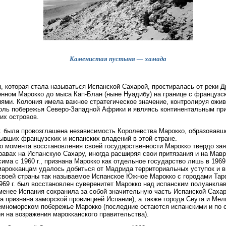
Каменистая пустыня — хамада
, которая стала называться Испанской Сахарой, простиралась от реки Д
нном Марокко до мыса Кап-Блан (ныне Нуадибу) на границе с французс
ями. Колония имела важное стратегическое значение, контролируя ожи
оль побережья Северо-Западной Африки и являясь континентальным пр
их островов.
г. была провозглашена независимость Королевства Марокко, образовавш
ывших французских и испанских владений в этой стране.
о момента восстановления своей государственности Марокко твердо за
равах на Испанскую Сахару, иногда расширяя свои притязания и на Мав
сима с 1960 г., признана Марокко как отдельное государство лишь в 1969 г
 марокканцам удалось добиться от Мадрида территориальных уступок и 
своей страны так называемое Испанское Южное Марокко с городами Тар
1969 г. был восстановлен суверенитет Марокко над испанским полуанкла
менее Испания сохранила за собой значительную часть Испанской Сахары
а признана заморской провинцией Испании), а также города Сеута и Мел
мноморском побережье Марокко (последние остаются испанскими и по с
я на возражения марокканского правительства).