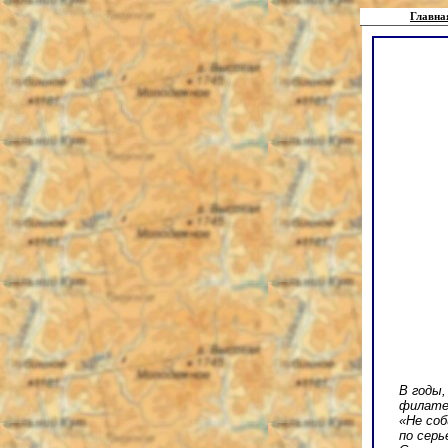
Главна
В годы,
филате
«Не соб
по серь