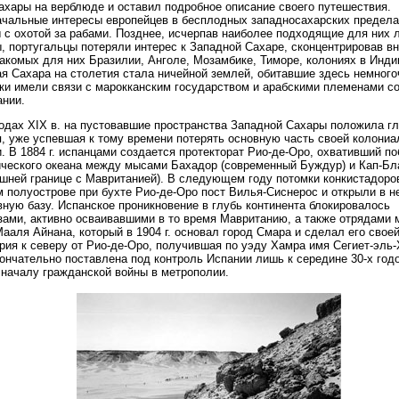
ахары на верблюде и оставил подробное описание своего путешествия.
чальные интересы европейцев в бесплодных западносахарских предел
 с охотой за рабами. Позднее, исчерпав наиболее подходящие для них 
, португальцы потеряли интерес к Западной Сахаре, сконцентрировав в
акомых для них Бразилии, Анголе, Мозамбике, Тиморе, колониях в Инди
я Сахара на столетия стала ничейной землей, обитавшие здесь немног
ки имели связи с марокканским государством и арабскими племенами с
нии.
годах XIX в. на пустовавшие пространства Западной Сахары положила гл
, уже успевшая к тому времени потерять основную часть своей колониа
. В 1884 г. испанцами создается протекторат Рио-де-Оро, охвативший п
ческого океана между мысами Бахадор (современный Буждур) и Кап-Бла
шней границе с Мавританией). В следующем году потомки конкистадоро
м полуострове при бухте Рио-де-Оро пост Вилья-Сиснерос и открыли в н
ную базу. Испанское проникновение в глубь континента блокировалось
ами, активно осваивавшими в то время Мавританию, а также отрядами 
ааля Айнана, который в 1904 г. основал город Смара и сделал его своей
рия к северу от Рио-де-Оро, получившая по уэду Хамра имя Сегиет-эль
ончательно поставлена под контроль Испании лишь к середине 30-х годо
началу гражданской войны в метрополии.