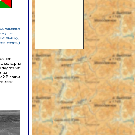
ображаются
стороне
 наизнанку,
ава налево)
частка
валах карты
ы подлежит
этой
о? В связи
амский»