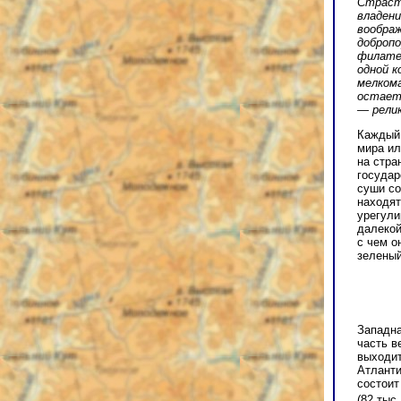
Страсть
владени
вообра
добропо
филате
одной к
мелком
остает
— релик
Каждый 
мира ил
на стра
государ
суши со
находят
урегули
далекой
с чем о
зеленый
Западна
часть в
выходи
Атланти
состоит
(82 тыс.