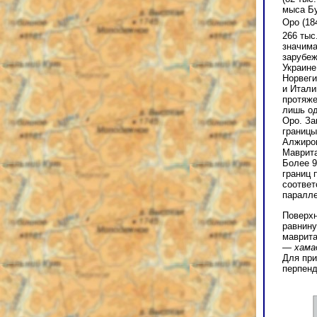
мыса Бу
Оро (18
266 тыс
значима
зарубеж
Украине
Норвеги
и Итали
протяже
лишь од
Оро. За
границы
Алжиром
Маврита
Более 9
границ 
соотве
паралле
Поверхн
равнину
маврита
—
хама
Для при
перпенд