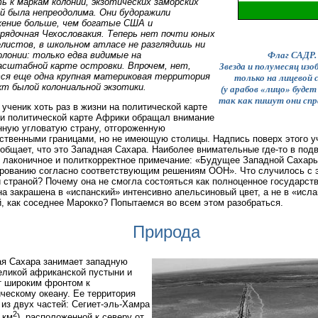
 к маркам колоний, экзотических заморских
й была непреодолима. Они будоражили
жение больше, чем богатые США и
рядочная Чехословакия. Теперь нет почти юных
листов, в школьном атласе не разглядишь ни
олонии: только едва видимые на
Флаг САДР.
асштабной карте островки. Впрочем, нет,
Звезда и полумесяц из
ся еще одна крупная материковая территория
только на лицевой 
т былой колониальной экзотики.
(у арабов «лицо» будет
так как пишут они спр
ученик хоть раз в жизни на политической карте
и политической карте Африки обращал внимание
нную угловатую страну, отгороженную
ственными границами, но не имеющую столицы. Надпись поверх этого у
общает, что это Западная Сахара. Наиболее внимательные где-то в под
 лаконичное и политкорректное примечание: «Будущее Западной Сахар
рованию согласно соответствующим решениям ООН». Что случилось с 
 страной? Почему она не смогла состояться как полноценное государств
на закрашена в «испанский» интенсивно апельсиновый цвет, а не в «исл
, как соседнее Марокко? Попытаемся во всем этом разобраться.
Природа
я Сахара занимает западную
еликой африканской пустыни и
т широким фронтом к
ческому океану. Ее территория
 из двух частей: Сегиет-эль-Хамра
2
 км
), расположенной к северу от