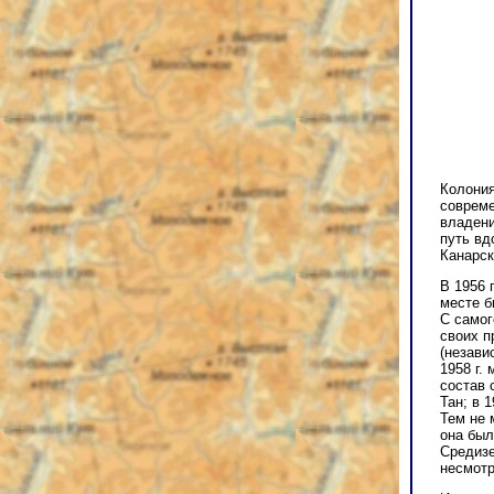
Колония
совреме
владени
путь вд
Канарск
В 1956 
месте б
С самог
своих п
(незави
1958 г.
состав 
Тан; в 
Тем не 
она был
Средизе
несмотр