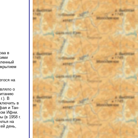
раа в
кими
вленный
икрытием
егося на
являло о
ританию
.). В
включить в
фая и Тан-
вом Ифни.
 (в 1958 г.
илья на
ей день,