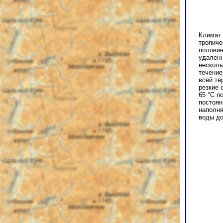
Климат 
тропиче
половин
удаленн
несколь
течение
всей те
резкие 
65 °C п
постоян
наполн
воды до