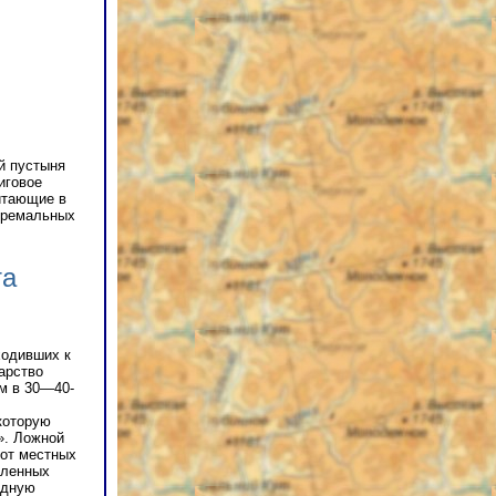
й пустыня
иговое
итающие в
тремальных
та
ходивших к
арство
ем в 30—40-
которую
». Ложной
 от местных
аленных
адную