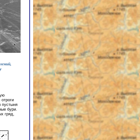
лений,
у
лую
 отроги
я пустыня
ные бури.
х гряд,