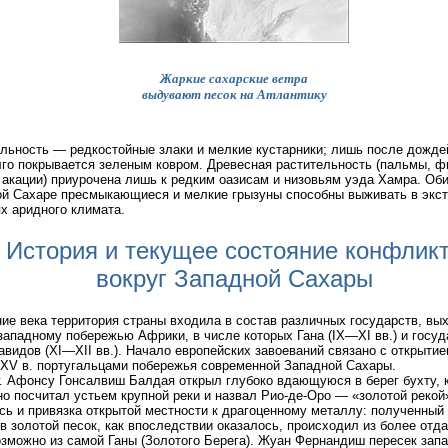
Жаркие сахарские ветра
выдувают песок на Атлантику
льность — редкостойные злаки и мелкие кустарники; лишь после дожде
го покрывается зеленым ковром. Древесная растительность (пальмы, ф
 акации) приурочена лишь к редким оазисам и низовьям уэда Хамра. Об
й Сахаре пресмыкающиеся и мелкие грызуны способны выживать в экс
х аридного климата.
История и текущее состояние конфлик
вокруг Западной Сахары
ие века территория страны входила в состав различных государств, вы
западному побережью Африки, в числе которых Гана (IX—XI вв.) и госуд
видов (XI—XII вв.). Начало европейских завоеваний связано с открыти
 XV в. португальцами побережья современной Западной Сахары.
г. Афонсу Гонсалвиш Балдая открыл глубоко вдающуюся в берег бухту, 
о посчитал устьем крупной реки и назвал Рио-де-Оро — «золотой рекой
сь и привязка открытой местности к драгоценному металлу: полученный
в золотой песок, как впоследствии оказалось, происходил из более отд
озможно из самой Ганы (Золотого Берега). Жуан Фернандиш пересек зап