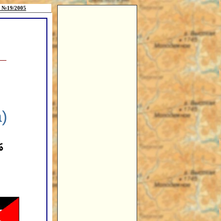
 №19/2005
)