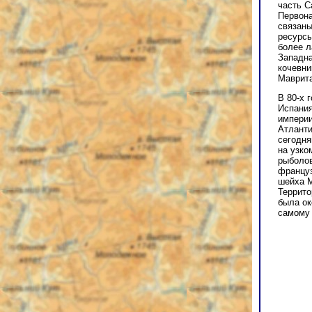
часть С
Первона
связаны
ресурсы
более л
Западна
кочевни
Маврита
В 80-х 
Испания
империи
Атланти
сегодня
на узко
рыболов
француз
шейха М
Террито
была ок
самому 