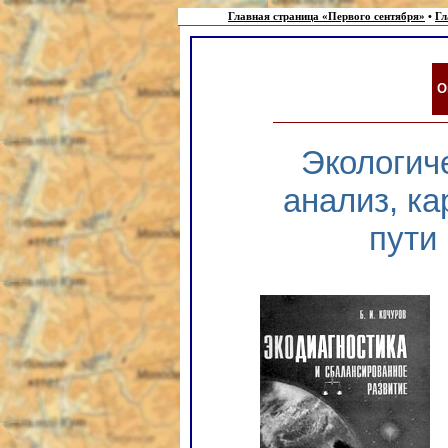
Главная страница «Первого сентября»
•
Гл
О
Экологич
анализ, к
пути