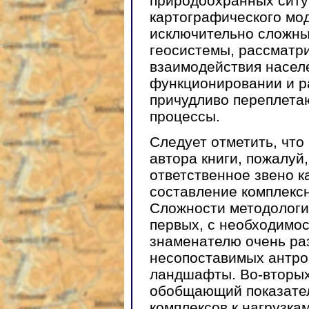
природоохранных ситу
картографического мо
исключительно сложны
геосистемы, рассматр
взаимодействия населе
функционировании и ра
причудливо переплета
процессы.
Следует отметить, что
автора книги, пожалуй
ответственное звено 
составление комплексн
Сложности методологич
первых, с необходимо
знаменателю очень ра
несопоставимых антро
ландшафты. Во-вторых
обобщающий показател
комплексов к нагрузка