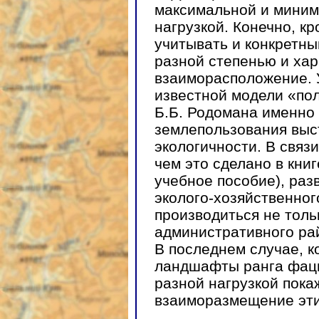
максимальной и миним
нагрузкой. Конечно, к
учитывать и конкретны
разной степенью и хар
взаиморасположение. У
известной модели «по
Б.Б. Родомана именно
землепользования выс
экологичности. В связ
чем это сделано в кни
учебное пособие), раз
эколого-хозяйственно
производиться не толь
административного рай
В последнем случае, к
ландшафты ранга фац
разной нагрузкой пока
взаиморазмещение эти