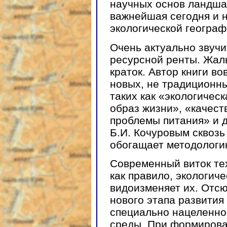
научных основ ландша
важнейшая сегодня и н
экологической географ
Очень актуально звучи
ресурсной ренты. Жаль
краток. Автор книги в
новых, не традиционны
таких как «экологичес
образ жизни», «качест
проблемы питания» и 
Б.И. Кочуровым сквозь
обогащает методологи
Современный виток тех
как правило, экологич
видоизменяет их. Отс
нового этапа развития
специально нацеленно
среды. При формиров