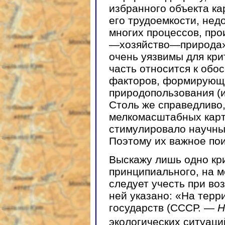
избранного объекта к
его трудоемкости, нед
многих процессов, пр
—хозяйство—природа»,
очень уязвимы для кри
часть относится к обо
факторов, формирующ
природопользования (и
Столь же справедливо
мелкомасштабных карт
стимулировало научны
Поэтому их важное по
Выскажу лишь одно кр
принципиального, на м
следует учесть при во
ней указано: «На терр
государств (СССР. —
Н
экологических ситуаци