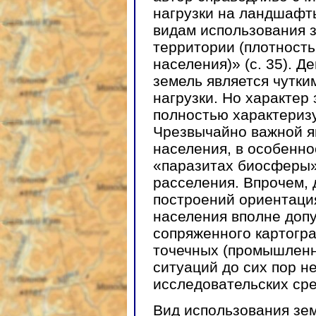
нагрузки на ландшафты
видам использования з
территории (плотность
населения)» (с. 35). Д
земель является чутки
нагрузки. Но характер
полностью характериз
Чрезвычайно важной я
населения, в особенно
«паразитах биосферы»
расселения. Впрочем,
построений ориентация
населения вполне допу
сопряженного картогр
точечных (промышленн
ситуаций до сих пор 
исследовательских сре
Вид использования зе