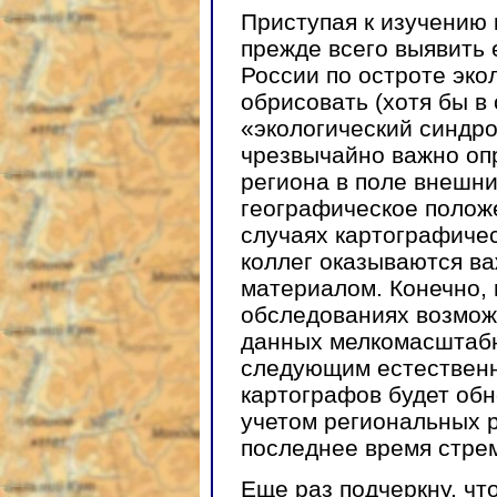
Приступая к изучению 
прежде всего выявить 
России по остроте эко
обрисовать (хотя бы в
«экологический синдро
чрезвычайно важно оп
региона в поле внешних
географическое полож
случаях картографичес
коллег оказываются в
материалом. Конечно,
обследованиях возмож
данных мелкомасштабн
следующим естественн
картографов будет обн
учетом региональных р
последнее время стрем
Еще раз подчеркну, чт