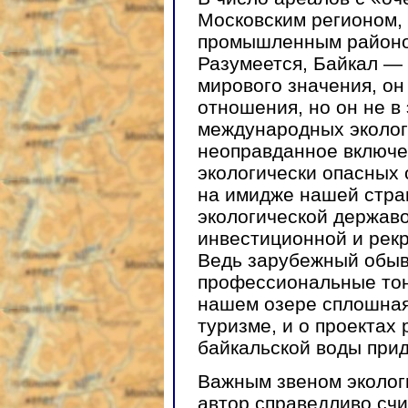
Московским регионом,
промышленным районом 
Разумеется, Байкал —
мирового значения, он
отношения, но он не в
международных эколог
неоправданное включе
экологически опасных 
на имидже нашей стра
экологической держав
инвестиционной и рек
Ведь зарубежный обыва
профессиональные тонк
нашем озере сплошная
туризме, и о проектах
байкальской воды прид
Важным звеном эколог
автор справедливо счи