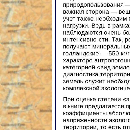
природопользования —
важная сторона — вещ
учет также необходим
нагрузки. Ведь в рамк
наблюдаются очень бо
интенсивно-сти. Так, 
получают минеральных 
голландские — 550 кг/г
характере антропогенн
категорией «вид земле
диагностика территори
земель служит необхо
комплексной экологиче
При оценке степени «
в книге предлагается 
коэффициенты абсолю
напряженности эколого
территории, то есть о