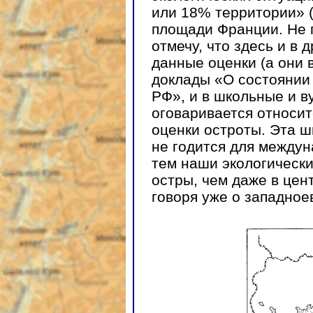
или 18% территории» (с
площади Франции. Не 
отмечу, что здесь и в
данные оценки (а они 
доклады «О состоянии
РФ», и в школьные и в
оговаривается относи
оценки остроты. Эта ш
не годится для между
тем наши экологическ
остры, чем даже в цен
говоря уже о западное