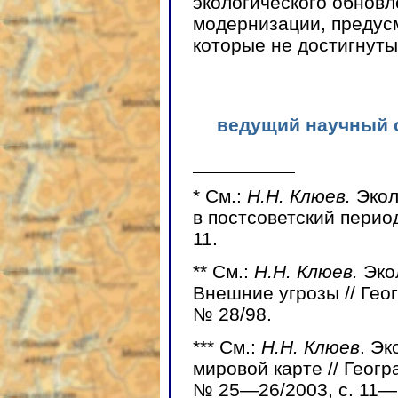
экологического обнов
модернизации, предус
которые не достигнуты
ведущий научный с
*
См.:
Н.Н. Клюев.
Экол
в постсоветский период
11.
**
См.:
Н.Н. Клюев.
Эко
Внешние угрозы // Гео
№ 28/98.
***
См.:
Н.Н. Клюев
. Эк
мировой карте // Геогр
№ 25—26/2003, с. 11