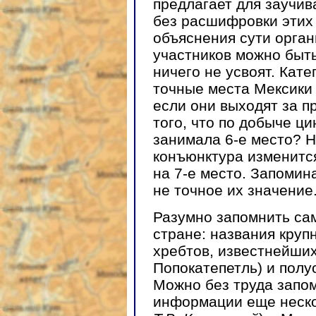
предлагает для заучи
без расшифровки этих 
объяснения сути орган
участников можно быт
ничего не усвоят. Кат
точные места Мексики
если они выходят за п
того, что по добыче ци
занимала 6-е место? 
конъюнктура изменится
на 7-е место. Запомин
не точное их значение
Разумно запомнить са
стране: названия кру
хребтов, известнейших
Попокатепетль) и полу
Можно без труда запом
информации еще неско