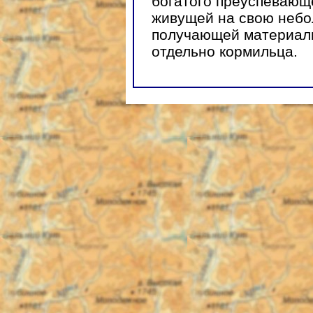
богатого преуспевающ
живущей на свою небо
получающей материал
отдельно кормильца.