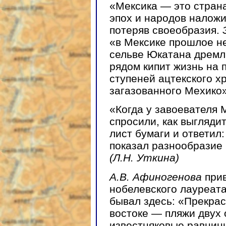
«Мексика — это страна
эпох и народов наложи
потеряв своеобразия.
«в Мексике прошлое не
сельве Юкатана дремл
рядом кипит жизнь на 
ступеней ацтекского х
загазованного Мехико
«Когда у завоевателя 
спросили, как выглядит
лист бумаги и ответил:
показал разнообразие
(Л.Н. Уткина)
А.В. Афиногенова
при
нобелевского лауреат
бывал здесь: «Прекрас
востоке — пляжи двух 
известняковые равнин