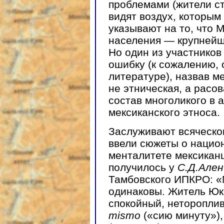
проблемами (жители ст
видят воздух, которым
указывают на то, что 
населения — крупнейш
Но один из участников
ошибку (к сожалению, 
литературе), назвав м
не этническая, а расо
состав многоликого в 
мексиканского этноса.
Заслуживают всяческо
ввели сюжеты о нацио
менталитете мексикан
получилось у
С.Д.Але
Тамбовского ИПКРО: «
одинаковы. Житель Юк
спокойный, неторопли
mismo
(«сию минуту»)