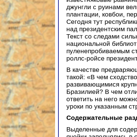
джунгли с руинами вел
плантации, ковбои, п
Сегодня тут республик
над президентским пал
Текст со следами силь
национальной библиот
пуленепробиваемым ст
роллс-ройсе президент
В качестве предваряю
такой: «В чем сходств
развивающимися круп
Бразилией? В чем отл
ответить на него можно
уроки по указанным с
Содержательные раз
Выделенные для содер
ячейки заполнялись в