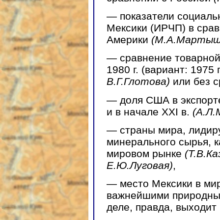
— показатели социаль
Мексики (ИРЧП) в срав
Америки
(М.А.Мартыш
— сравнение товарной 
1980 г. (вариант: 1975 г
В.Г.Глотова)
или без 
— доля США в экспорте
и в начале ХXI в.
(А.Л.
— страны мира, лидир
минерального сырья, к
мировом рынке
(Т.В.К
Е.Ю.Луговая)
,
— место Мексики в ми
важнейшими природн
деле, правда, выходит