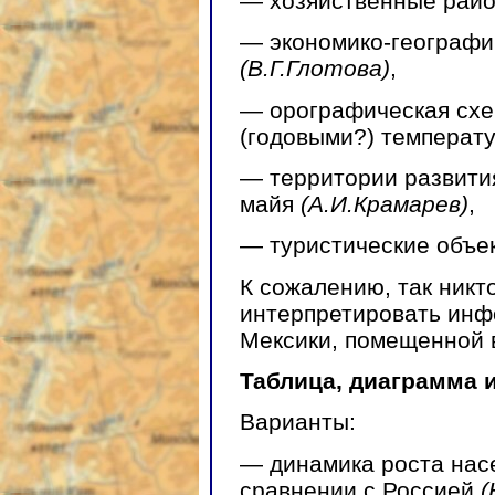
— хозяйственные рай
— экономико-географи
(В.Г.Глотова)
,
— орографическая схе
(годовыми?) температ
— территории развити
майя
(А.И.Крамарев)
,
— туристические объе
К сожалению, так никт
интерпретировать инф
Мексики, помещенной в
Таблица, диаграмма 
Варианты:
— динамика роста насе
сравнении с Россией
(