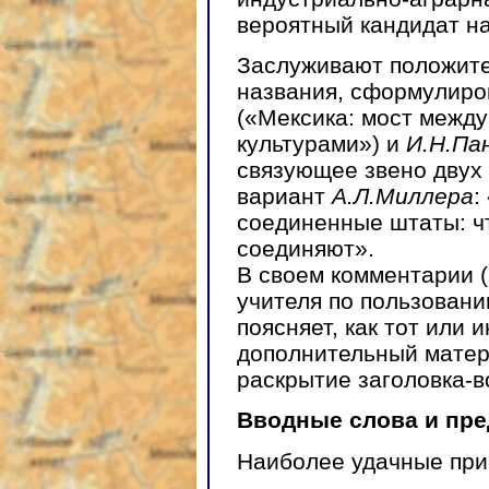
вероятный кандидат на
Заслуживают положите
названия, сформулир
(«Мексика: мост между
культурами») и
И.Н.Па
связующее звено двух
вариант
А.Л.Миллера
:
соединенные штаты: чт
соединяют».
В своем комментарии 
учителя по пользовани
поясняет, как тот или 
дополнительный матер
раскрытие заголовка-в
Вводные слова и пр
Наиболее удачные пр