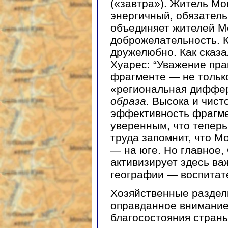
(«завтра»). Житель Мо
энергичный, обязатель
объединяет жителей Ме
доброжелательность. К
дружелюбно. Как сказа
Хуарес: “Уважение пра
фрагменте — не только
«региональная диффер
образа
. Высока и чис
эффективность фрагме
уверенным, что теперь
труда запомнит, что М
— на юге. Но главное,
активизирует здесь в
географии — воспитат
Хозяйственные раздел
оправданное внимание
благосостояния страны