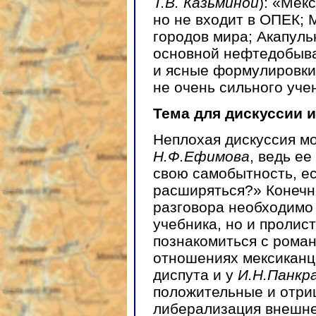
Т.В. Казьминой
): «Мек
но не входит в ОПЕК; 
городов мира; Акапуль
основной нефтедобыва
и ясные формулировки 
не очень сильного уче
Тема для дискуссии 
Неплохая дискуссия мо
Н.Ф.Ефимова
, ведь е
свою самобытность, ес
расширяться?» Конечно
разговора необходимо 
учебника, но и пролис
познакомиться с рома
отношениях мексиканце
диспута и у
И.Н.Панкр
положительные и отри
либерализация внешней