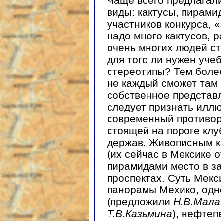
Чаще всего предлагал
виды: кактусы, пирами
участников конкурса, 
надо много кактусов, р
очень многих людей ст
для того ли нужен уче
стереотипы? Тем более
не каждый сможет там 
собственное представ
следует признать иллю
современный противор
стоящей на пороге клу
держав. Живописным к
(их сейчас в Мексике 
пирамидами место в з
проспектах. Суть Мекс
панорамы Мехико, одн
(предложили
Н.В.Мал
Т.В.Казьмина
), нефте