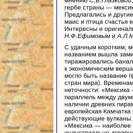
мнению
С.В.Глазковой
гербе страны — мекси
Предлагались и други
маис и птица счастья 
Интересны и оригинал
Н.Ф.Ефимовым
и
А.Л.
С удачным коротким, 
названием вышла зами
тиражировались банал
к экономическим верши
могло быть название п
стран мира). Времена
неточности: «Мексика 
параллель между двум
наличии древних пирам
европейская Камчатка 
действующие вулканы.
«Мексика — наиболее 
индустриально-аграрн