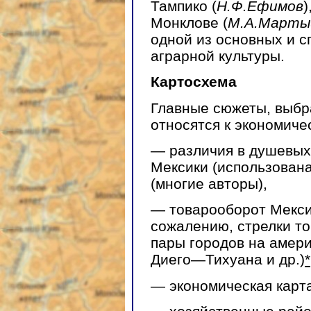
Тампико (
Н.Ф.Ефимов
)
Монклове (
М.А.Марты
одной из основных и 
аграрной культуры.
Картосхема
Главные сюжеты, выбр
относятся к экономиче
— различия в душевых
Мексики (использована
(многие авторы),
— товарооборот Мекси
сожалению, стрелки т
пары городов на амери
Диего—Тихуана и др.)
*
— экономическая карт