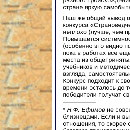
разного происхождения
стране яркую самобыт
Наш же общий вывод о
конкурса «Страноведче
неплохо (лучше, чем п
Повышается системнос
(особенно это видно 
пока в работах все ещ
места из общеприняты
учебников и методичес
взгляда, самостоятель
Конкурс подходит к св
времени осталось до т
победители получат св
*
Н.Ф. Ефимов
не совс
близнецами. Если и вы
отношения, то скорее 