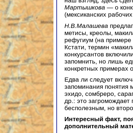
наш взгляд, здесь сде
Мартышкова
— о конк
(мексиканских рабочих
Н.В.Малашева
предлаг
метисы, креолы, макил
рефугиум (на примере 
Кстати, термин «маки
конкурсантов включили
запомнить, но лишь ед
конкретных примерах о
Едва ли следует включ
запоминания понятия 
эхидо, сомбреро, сарап
др.: это загромождает 
бесполезным, но втор
Интересный факт, поя
дополнительный мат