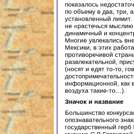
показалось недостаточ
по объему в два, три,
установленный лимит. 
не «растечься мыслию 
динамичный и концент
Многие увлекались вн
Мексики, в этих работ
противоречивой стран
развлекательной, при
(носят и едят то-то, го
достопримечательности
информационной, как 
воздуха такие-то…).
Значок и название
Большинство конкурсан
опознавательного знак
государственный герб 