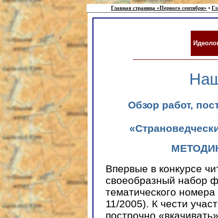
Главная страница «Первого сентября»
•
Гл
Идеоло
Наш
Обзор работ, пос
«Страноведчески
МЕТОДИ
Впервые в конкурсе ч
своеобразный набор фа
тематического номера
11/2005). К чести учас
построчно «вкачивать»