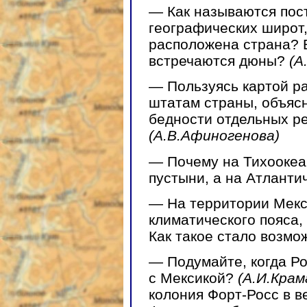
— Как называются пос
географических широт,
расположена страна? 
встречаются дюны?
(А
— Пользуясь картой р
штатам страны, объясн
бедности отдельных ре
(А.В.Афиногенова)
— Почему на Тихоокеа
пустыни, а на Атланти
— На территории Мекс
климатического пояса,
Как такое стало возм
— Подумайте, когда Р
с Мексикой?
(А.И.Кра
колония Форт-Росс в в