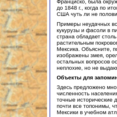
Франциско, была окру
до 1848 г., когда по и
США чуть ли не полови
Примеры неудачных во
кукурузы и фасоли в п
страна обладает стол
растительным покрово
Мексика. Объясните, п
изображены змея, орел
остальных вопросов ос
неплохие, но не выда
Объекты для запомин
Здесь предложено мно
численность населения
точные исторические д
почти все топонимы, ч
Мексики в учебном атл