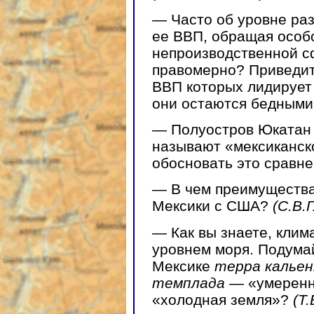
— Часто об уровне раз
ее ВВП, обращая особ
непроизводственной с
правомерно? Приведит
ВВП которых лидирует
они остаются бедными
— Полуостров Юкатан
называют «мексиканск
обосновать это сравн
— В чем преимущества
Мексики с США?
(С.В.
— Как вы знаете, клим
уровнем моря. Подумай
Мексике
терра калье
темплада
— «умеренн
«холодная земля»?
(Т