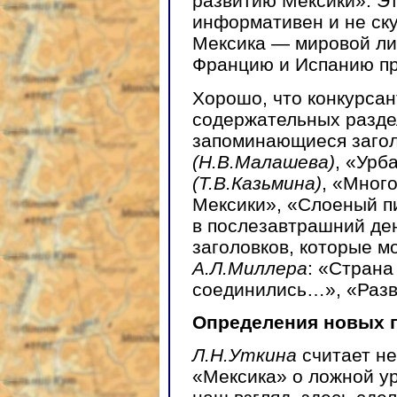
развитию Мексики». Эт
информативен и не ску
Мексика — мировой лид
Францию и Испанию п
Хорошо, что конкурсан
содержательных разде
запоминающиеся загол
(Н.В.Малашева)
, «Урб
(Т.В.Казьмина)
, «Мног
Мексики», «Слоеный п
в послезавтрашний д
заголовков, которые м
А.Л.Миллера
: «Страна
соединились…», «Разв
Определения новых 
Л.Н.Уткина
считает н
«Мексика» о ложной ур