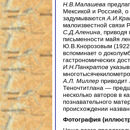
Н.В.Малашева
предлаг
Мексикой и Россией, о
задумываются
А.И.Кр
малоизвестной связи Р
С.Д.Аленина
, приводя
письменности майя ле
Ю.В.Кнорозовым (192
вспоминает о доколум
гастрономических дос
И.Н.Панкратов
указыв
многотысячекилометро
А.Л. Миллер
приводит 
Теночтитлана — предш
несколько авторов в к
познавательного мате
происхождении назван
Фотография (иллюст