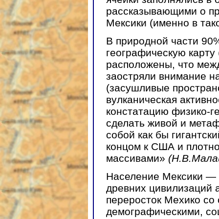
рассказывающими о пр
Мексики (именно в так
В природной части 90
географическую карту 
расположены, что межд
заостряли внимание н
(засушливые пространс
вулканическая активно
констатацию физико-г
сделать живой и мета
собой как бы гигантск
концом к США и плотн
массивами»
(Н.В.Мала
Население Мексики — 
древних цивилизаций а
переросток Мехико со
демографическими, со