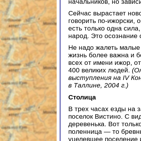
начальников, но зависи
Сейчас вырастает ново
говорить по-ижорски, 
есть только одна сила
народ. Это осознание 
Не надо жалеть малые 
жизнь более важна и б
всех от имени ижор, о
400 великих людей.
(О
выступления на IV Ко
в Таллине, 2004 г.)
Столица
В трех часах езды на 
поселок Вистино. С ви
деревенька. Вот тольк
поленница — то бревн
уцелевшее поселение и