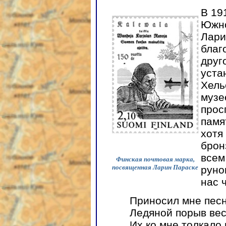
В 19
Южно
Лари
благ
друг
уста
Хель
музе
прос
памя
хотя
брон
всем
Финская почтовая марка,
посвященная Ларин Параске
руно
нас 
Приносил мне песн
Ледяной порыв вес
Их ко мне толкало 