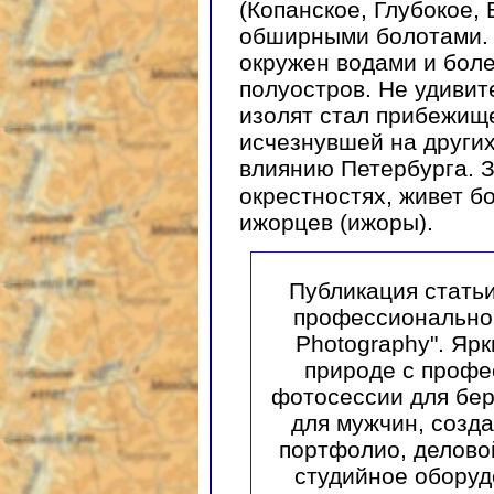
(Копанское, Глубокое,
обширными болотами. Т
окружен водами и боле
полуостров. Не удивит
изолят стал прибежищ
исчезнувшей на других
влиянию Петербурга. З
окрестностях, живет б
ижорцев (ижоры).
Публикация стать
профессиональной
Photography". Ярк
природе с проф
фотосессии для бе
для мужчин, созда
портфолио, делово
студийное оборуд