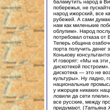
баламутить народ в Ви
побережья, не пускайте
народ ижорский, все к
рубежей. А сами думаю
нам как миленькие побе
облупим». Народ посл
потребовал отказа от 
Теперь община озабоче
порта получить денег 
Конькову консультанто
И говорят: «Мы на эти
дискотекой построим».
дискотека — это не в
культуры». Ну ладно, 
национальные промысл
у ижорцев никаких на
ловили да сети плели
все русские, между пр
придумают. (
Татьяна 