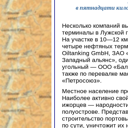
в пятнадцати кило
Несколько компаний в
терминалы в Лужской г
На участке в 10—12 км
четыре нефтяных терм
Oiltanking GmbH, ЗАО
Западный альянс», од
угольный — ООО «Балт
также по перевалке м
«Петросоюз».
Местное население про
Наиболее активно сво
ижорцев — народности
полуострове. Предста
строительство портовы
по сути, уничтожит их 