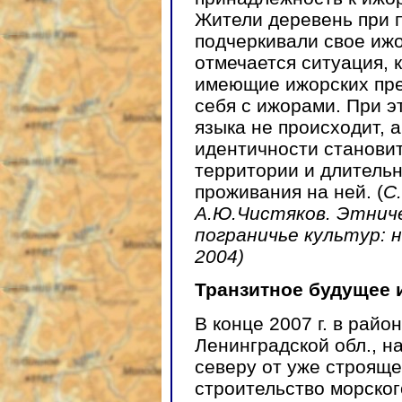
Жители деревень при 
подчеркивали свое иж
отмечается ситуация, 
имеющие ижорских пре
себя с ижорами. При э
языка не происходит, 
идентичности становит
территории и длитель
проживания на ней. (
С.
А.Ю.Чистяков. Этнич
пограничье культур: 
2004)
Транзитное будущее 
В конце 2007 г. в райо
Ленинградской обл., н
северу от уже строяще
строительство морског