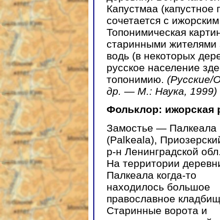
Капустмаа (капустное 
сочетается с ижорски
Топонимическая картин
старинными жителями 
водь (в некоторых дер
русское население зд
топонимию.
(Русские/О
др. — М.: Наука, 1999)
Фольклор: ижорская 
Замостье — Палкеала
(Palkeala), Приозерски
р-н Ленинградской обл
На территории деревн
Палкеала когда-то
находилось большое
православное кладбищ
Старинные ворота и