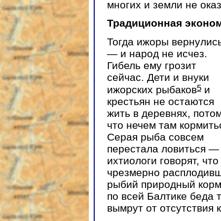
многих и земли не ока
Традиционная эконом
Тогда ижоры вернулис
— и народ не исчез.
Гибель ему грозит
сейчас. Дети и внуки
5
ижорских рыбаков
и
крестьян не остаются
жить в деревнях, пото
что нечем там кормить
Серая рыба совсем
перестала ловиться —
ихтиологи говорят, что
чрезмерно расплодивш
рыбий природный корм.
по всей Балтике беда 
вымрут от отсутствия к