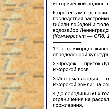
исторической родины о
К протестам подключил
последствия застройки
гибели лебедей и тюле
водозабор Ленинградс
(Коммерсант — СПб, 1
1
Часть ижорцев живет 
определенной культур
2
Оредеж — приток Луги
Ижорской возв.
3
Ингерманландия — од
Ижорской земли; на се
4
До середины 50-х го
ограничения на рассе
проживания.