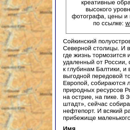
креативные обр
высокого уров
фотографа, цены и 
по ссылке:
w
Сойкинский полуостров
Северной столицы. И в
где жизнь тормозится 
удаленный от России, 
к глубинам Балтики, и 
выгодной передовой то
Европой, собираются 
природных ресурсов Р
на острие, на пике. В 
штадт», сейчас собир
нефтепорт. И всякий р
прибежище маленького
Имя