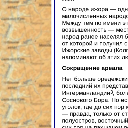
О народе ижора — одн
малочисленных народо
Между тем по имени э
возвышенность — мест
народ ранее населял б
от которой и получил 
Ижорские заводы (Кол
напоминают об этих л
Сокращение ареала
Нет больше оредежски
последний их представ
3
Ингерманландии
, бо
Соснового Бора. Но ес
уголок, где до сих по
— правда, только от с
полуостров, восточный
сих пор на пахнущем 