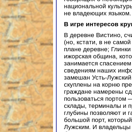
национальной культуры
не владеющих языком.
В игре интересов кру
В деревне Вистино, с
(но, кстати, в не само
плане деревне; Глинки
ижорская община, кото
занимается спасением 
сведениям наших инфо
замешан Усть-Лужский 
скуплены на корню пр
граждане намерены сда
пользоваться портом 
склады, терминалы и п
глубины позволяют и г
большой порт, который
Лужским. И владельцы 