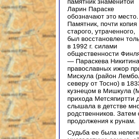
памятник знаменитой
Ларин Параске
обозначают это место.
Памятник, почти копия
старого, утраченного,
был восстановлен тол
в 1992 г. силами
общественности Финля
— Параскева Никитина
православных ижор пр
Мискула (район Лембо
северу от Тосно) в 183
кузнецом в Мишкула (М
прихода Метсяпиртти 
слышала в детстве мно
родственников. Затем 
продолжения к рунам.
Судьба ее была нелегк