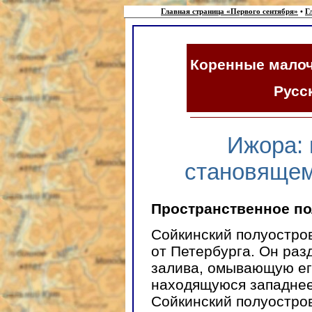
Главная страница «Первого сентября»
•
Г
Коренные мало
Русс
Ижора: 
становящем
Пространственное п
Сойкинский полуостров
от Петербурга. Он раз
залива, омывающую его
находящуюся западнее
Сойкинский полуостро