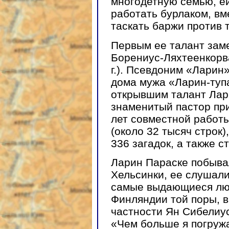
многодетную семью, е
работать бурлаком, вм
таскать баржи против 
Первым ее талант заме
Борениус-Ляхтеенкорва
г.). Псевдоним «Ларин
дома мужа «Ларин-тупа
открывшим талант Лари
знаменитый пастор пр
лет совместной работы
(около 32 тысяч строк)
336 загадок, а также с
Ларин Параске побыва
Хельсинки, ее слушал
самые выдающиеся л
Финляндии той поры, в
частности Ян Сибелиус
«Чем больше я погруж