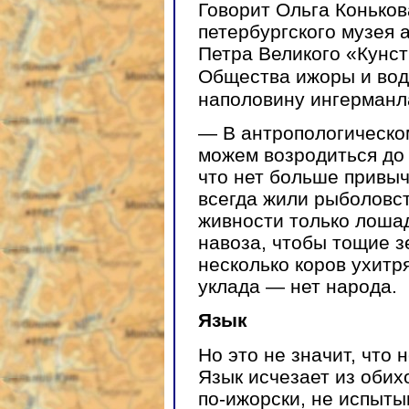
Говорит Ольга Коньков
петербургского музея 
Петра Великого «Кунс
Общества ижоры и во
наполовину ингерманл
— В антропологическо
можем возродиться до
что нет больше привы
всегда жили рыболовс
живности только лошад
навоза, чтобы тощие з
несколько коров ухитр
уклада — нет народа.
Язык
Но это не значит, что 
Язык исчезает из обих
по-ижорски, не испыты