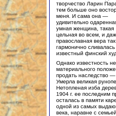
творчество Ларин Пара
тем больше оно восто
меня. И сама она —
удивительно одаренна
умная женщина, такая
цельная во всем, и да
православная вера так
гармонично сливалась
известный финский ху
Однако известность не
материального положен
продать наследство — 
Умерла великая рунопе
Нетопленая изба дерев
1904 г. ее последним 
осталась в памяти кар
одной из самых выдаю
века, наравне с семье