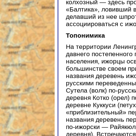
колхозный — здесь пр
«Балтика», ловивший 
делавший из нее шпро
ассоциироваться с ижо
Топонимика
На территории Ленингр
давнего постепенного 
населения, ижорцы осв
большинстве своем пр
названия деревень иж
русскими переведенны
Сутела (волк) по-русс
деревня Котко (орел) 
деревне Куккуси (петух
«приблизительный» пе
названия деревень пе
по-ижорски — Райякюл
деревня). Встречаются