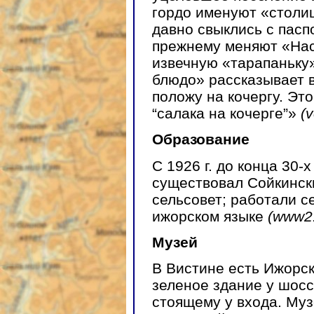
гордо именуют «столиц
давно свыклись с пасп
прежнему меняют «Нас
извечную «тарапаньку»
блюдо» рассказывает 
положу на кочергу. Эт
“салака на кочерге”»
(v
Образование
С 1926 г. до конца 30-
существовал Сойкинск
сельсовет; работали с
ижорском языке
(www2.
Музей
В Вистине есть Ижорс
зеленое здание у шосс
стоящему у входа. Муз