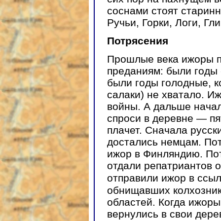
соснами стоят старинн
Ручьи, Горки, Логи, Гли
Потрясения
Прошлые века ижоры п
преданиям: были годы
были годы голодные, к
салаки) не хватало. 
войны. А дальше начал
спроси в деревне — пя
плачет. Сначала русск
достались немцам. По
ижор в Финляндию. По
отдали репатриантов о
отправили ижор в ссыл
обнищавших колхозник
областей. Когда ижор
вернулись в свои дерев