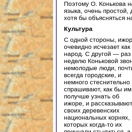
Поэтому О. Конькова 
языка, очень простой, 
хотя бы объясняться н
Культура
С одной стороны, ижо
очевидно исчезает как
народ. С другой — раз
неделю Коньковой зво
немолодые люди, почт
всегда городские, и
немного стеснительно
спрашивают, как бы им
получше узнать об
ижоре, и рассказывают
своих деревенских
национальных корнях,
которых когда-то их
приучали стыдиться, а