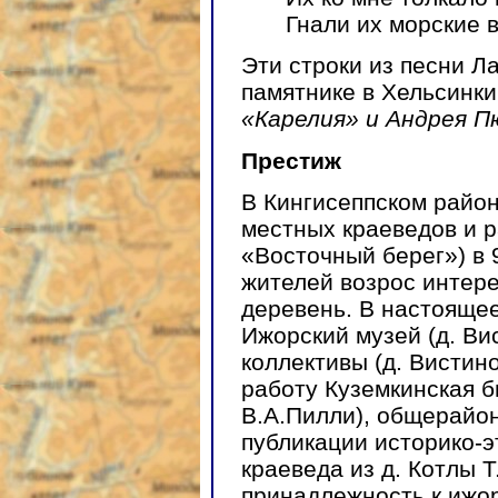
Гнали их морские 
Эти строки из песни Л
памятнике в Хельсинки
«Карелия» и Андрея П
Престиж
В Кингисеппском райо
местных краеведов и р
«Восточный берег») в 
жителей возрос интере
деревень. В настояще
Ижорский музей (д. Ви
коллективы (д. Вистино
работу Куземкинская 
В.А.Пилли), общерайо
публикации историко-э
краеведа из д. Котлы Т
принадлежность к ижор