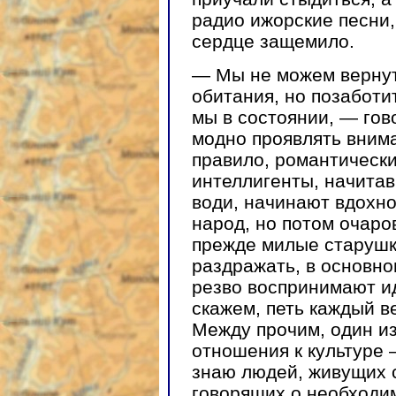
радио ижорские песни,
сердце защемило.
— Мы не можем вернут
обитания, но позаботи
мы в состоянии, — гов
модно проявлять вним
правило, романтическ
интеллигенты, начита
води, начинают вдохн
народ, но потом очаро
прежде милые старушк
раздражать, в основно
резво воспринимают ид
скажем, петь каждый в
Между прочим, один из
отношения к культуре 
знаю людей, живущих с
говорящих о необходи