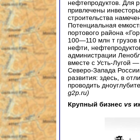
нефтепродуктов. Для р
привлечены инвесторы
строительства намечено
Потенциальная емкост
портового района «Гор
100—110 млн т грузов 
нефти, нефтепродуктов
администрации Ленобл
вместе с Усть-Лугой —
Северо-Запада России,
развития: здесь, в отл
проводить дноуглубит
g2p.ru)
Крупный бизнес
vs
и