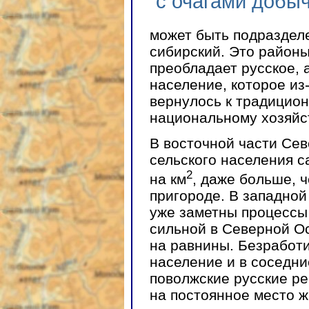
с очагами добы
может быть подразделе
сибирский. Это районы
преобладает русское, 
население, которое из-
вернулось к традицион
национальному хозяйс
В восточной части Сев
сельского населения с
2
на км
, даже больше, 
пригороде. В западной
уже заметны процессы 
сильной в Северной Ос
на равнины. Безработ
население и в соседни
поволжские русские р
на постоянное место ж