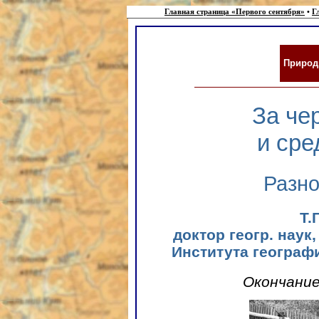
Главная страница «Первого сентября»
•
Г
Природ
За че
и сре
Разно
Т.
доктор геогр. нау
Института географ
Окончание