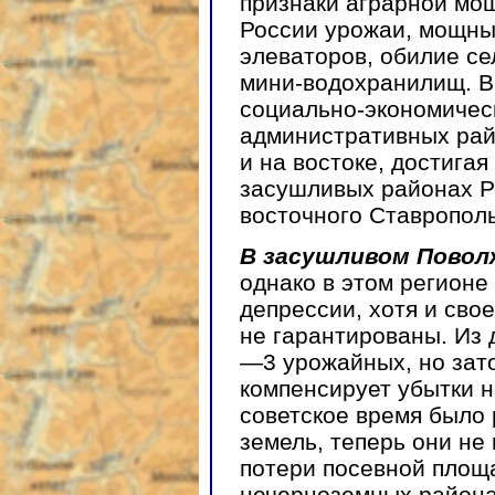
признаки аграрной мо
России урожаи, мощны
элеваторов, обилие се
мини-водохранилищ. В
социально-экономичес
административных рай
и на востоке, достига
засушливых районах Ро
восточного Ставрополь
В засушливом Повол
однако в этом регионе
депрессии, хотя и сво
не гарантированы. Из 
—3 урожайных, но зато
компенсирует убытки н
советское время было
земель, теперь они не
потери посевной площад
нечерноземных района