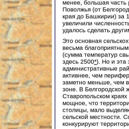
менее, большая часть 
Поволжья (от Белгород
края до Башкирии) за
увеличили численность
удалось сделать други
Это основная сельскох
весьма благоприятны
(сумма температур св
здесь 2500
*
). Но и эт
административные рай
активнее, чем перифер
заметно меньше, чем в
зоне. В Белгородской 
Ставропольском краях
мощное, что территор
столицы, мало выделя
сельской местности. 
конкурируют территори