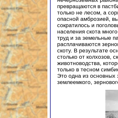
превращаются в пастби
только не лесом, а сор
опасной амброзией, в
сократилось и поголов
населения скота много.
труд и за земельные п
расплачиваются зерном
скоту. В результате о
столько от колхозов, с
животноводства, котор
только в тесном симби
Это одна из основных 
землеемкого, зерновог