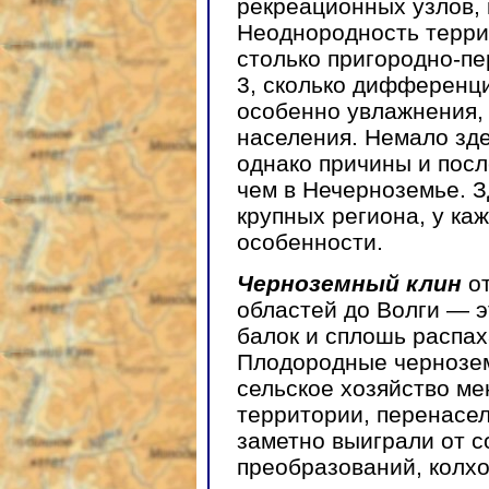
рекреационных узлов,
Неоднородность терри
столько пригородно-пе
3, сколько дифференц
особенно увлажнения,
населения. Немало зде
однако причины и посл
чем в Нечерноземье. 
крупных региона, у каж
особенности.
Черноземный клин
от
областей до Волги — э
балок и сплошь распа
Плодородные чернозем
сельское хозяйство ме
территории, перенасел
заметно выиграли от 
преобразований, колхо