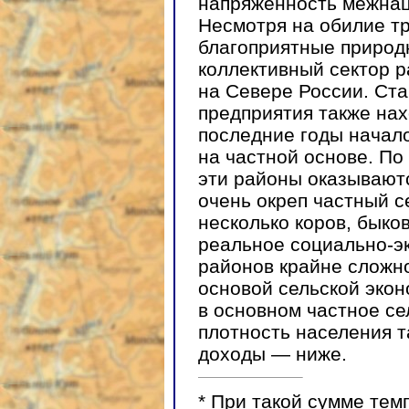
напряженность межна
Несмотря на обилие т
благоприятные природ
коллективный сектор р
на Севере России. Ст
предприятия также нахо
последние годы начал
на частной основе. П
эти районы оказывают
очень окреп частный с
несколько коров, быко
реальное социально-э
районов крайне сложно
основой сельской экон
в основном частное се
плотность населения т
доходы — ниже.
*
При такой сумме тем