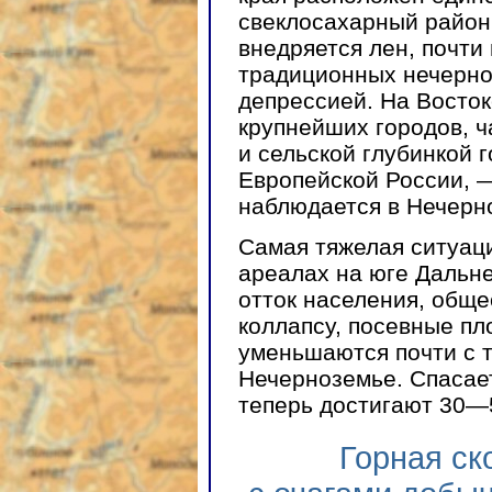
свеклосахарный район,
внедряется лен, почти
традиционных нечерно
депрессией. На Восто
крупнейших городов, 
и сельской глубинкой 
Европейской России, —
наблюдается в Нечерн
Самая тяжелая ситуац
ареалах на юге Дальне
отток населения, обще
коллапсу, посевные пл
уменьшаются почти с т
Нечерноземье. Спасает
теперь достигают 30—
Горная ск