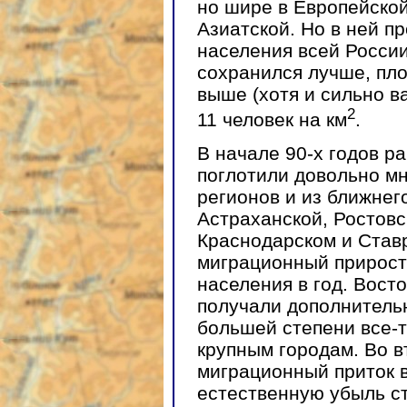
но шире в Европейской
Азиатской. Но в ней п
населения всей России
сохранился лучше, пло
выше (хотя и сильно в
2
11 человек на км
.
В начале 90-х годов р
поглотили довольно мн
регионов и из ближнег
Астраханской, Ростовск
Краснодарском и Став
миграционный прирост
населения в год. Вост
получали дополнительн
большей степени все-т
крупным городам. Во в
миграционный приток в
естественную убыль с