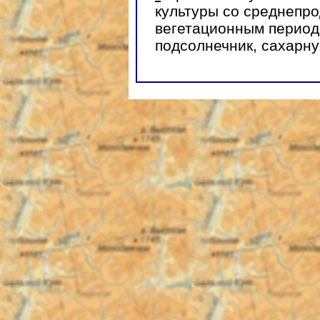
культуры со среднепр
вегетационным период
подсолнечник, сахарную