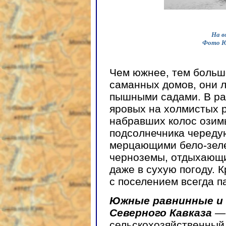
На в
Фото Ю
Чем южнее, тем больш
саманных домов, они 
пышными садами. В ра
яровых на холмистых 
набравших колос озим
подсолнечника череду
мерцающими бело-зеле
черноземы, отдыхающи
даже в сухую погоду. 
с поселением всегда п
Южные равнинные и 
Северного Кавказа
сельскохозяйственный 