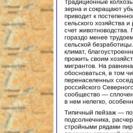
Традиционные колхозы
зерна и сокращают уб
приводит к постепенн
сельского хозяйства и
счет животноводства. 
гораздо менее трудоем
сельской безработицы
климат, благоустроен
прожить своим хозяйс
мигрантов. На равнина
обосноваться, в том ч
перенаселенных сосед
российского Северного
сообщество — сплочен
в нем нелегко, особенн
Типичный пейзаж — по
подсолнечника, расчер
стройными рядами пир