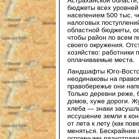
Астраханской области
бюджеты всех уровней,
населением 500 тыс. ч
налоговых поступлени
областной бюджеты, о
чтобы район по всем п
своего окружения. Отс
хозяйство: работники 
оплачиваемые места.
Ландшафты Юго-Восто
неодинаковы на правом
правобережье они нап
Только деревни реже,
домов, хуже дороги. 
хлеба — знаки засушл
иссушение земли к кон
от лета к лету (как по
меняться. Бескрайние
огромными разнотравн