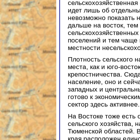
сельскохозяйственная 
идет лишь об отдельны
невозможно показать 
дальше на восток, те
сельскохозяйственных
поселений и тем чаще 
местности несельскох
Плотность сельского н
места, как и юго-восто
крепостничества. Сюд
население, оно и сейч
западных и центральн
готово к экономически
сектор здесь активнее.
На Востоке тоже есть 
сельского хозяйства, 
Тюменской областей. В
края расположен един