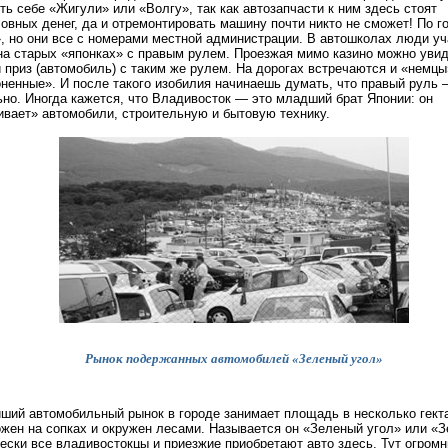
ть себе «Жигули» или «Волгу», так как автозапчасти к ним здесь стоят
овных денег, да и отремонтировать машину почти никто не сможет! По г
, но они все с номерами местной администрации. В автошколах люди уч
на старых «японках» с правым рулем. Проезжая мимо казино можно увид
 приз (автомобиль) с таким же рулем. На дорогах встречаются и «немцы
ненные». И после такого изобилия начинаешь думать, что правый руль 
но. Иногда кажется, что Владивосток — это младший брат Японии: он
вает» автомобили, строительную и бытовую технику.
Рынок подержанных автомобилей «Зеленый угол»
ший автомобильный рынок в городе занимает площадь в несколько гект
жен на сопках и окружен лесами. Называется он «Зеленый угол» или «З
ески все владивостокцы и приезжие приобретают авто здесь. Тут огром