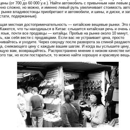
цены (от 700 до 60 000 у.е.). Найти автомобиль с привычным нам левым
чно сложно, но можно, и именно левый руль увеличивает стоимость авт
 рынке владивостокцы приобретают и автомобили, и шины, и диски, и за
кстати, подержанные).
ая местная достопримечательность — китайские вещевые рынки. Это 
 Кажется, что ты находишься в Китае: слышится китайская речь и очень
 язык, почти все продавцы — китайцы. Пробыв на рынке около 10 минут,
ь, как себя вести с продавцами. Если вас не устраивает цена, просто
чивайтесь и уходите. Через секунду после разворота за спиной раздают
а, снижающего цену с каждым вашим шагом. И когда вы услышите цену,
щую вам, возвращайтесь. Распространено мнение о низком качестве ки
 это так, но если постараться, то можно найти хорошую и красивую вещь