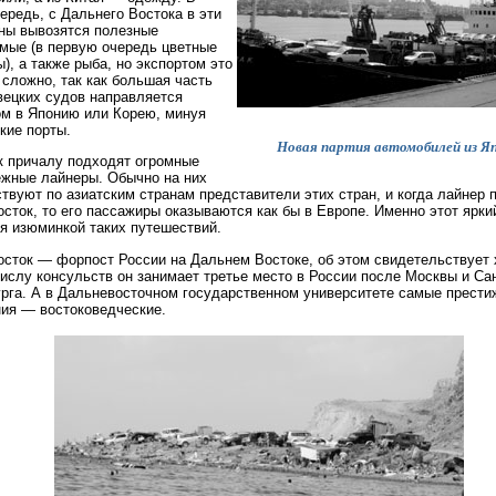
ередь, с Дальнего Востока в эти
ны вывозятся полезные
мые (в первую очередь цветные
), а также рыба, но экспортом это
 сложно, так как большая часть
ецких судов направляется
м в Японию или Корею, минуя
кие порты.
Новая партия автомобилей из Я
к причалу подходят огромные
жные лайнеры. Обычно на них
твуют по азиатским странам представители этих стран, и когда лайнер 
сток, то его пассажиры оказываются как бы в Европе. Именно этот ярки
я изюминкой таких путешествий.
сток — форпост России на Дальнем Востоке, об этом свидетельствует х
числу консульств он занимает третье место в России после Москвы и Сан
рга. А в Дальневосточном государственном университете самые прест
ия — востоковедческие.