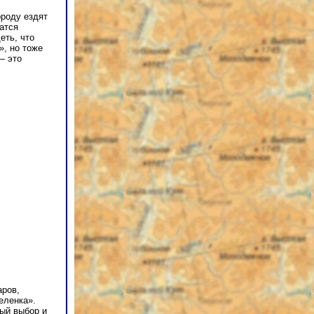
ороду ездят
атся
еть, что
», но тоже
— это
аров,
еленка».
ный выбор и