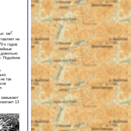
2
ыс. км
.
ставляет не
0-х годов.
нейные
— довольно
е. Подобное
о
лько
 не так
исок
л
А замыкают
 хватает 13