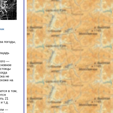
вик
за погоды,
лощадь
того —
сновное
остокцы
когда
ока не
охоже на
ется в том,
ется
ить 21
и т.д.
или —