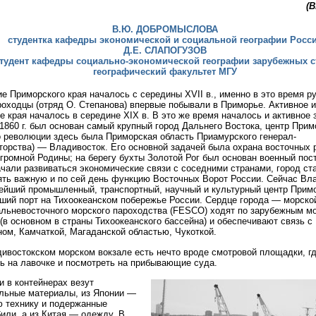
(
В.Ю. ДОБРОМЫСЛОВА
cтудентка кафедры экономической и социальной географии Росс
Д.Е. СЛАПОГУЗОВ
тудент кафедры социально-экономической географии зарубежных с
географический факультет МГУ
е Приморского края началось с середины XVII в., именно в это время р
оходцы (отряд О. Степанова) впервые побывали в Приморье. Активное и
е края началось в середине XIX в. В это же время началось и активное
 1860 г. был основан самый крупный город Дальнего Востока, центр Прим
о революции здесь была Приморская область Приамурского генерал-
торства) — Владивосток. Его основной задачей была охрана восточных 
громной Родины; на берегу бухты Золотой Рог был основан военный пост
ачали развиваться экономические связи с соседними странами, город ст
ть важную и по сей день функцию Восточных Ворот России. Сейчас Вл
йший промышленный, транспортный, научный и культурный центр Прим
ший порт на Тихоокеанском побережье России. Сердце города — морской
льневосточного морского пароходства (FESCO) ходят по зарубежным м
(в основном в страны Тихоокеанского бассейна) и обеспечивают связь с
ом, Камчаткой, Магаданской областью, Чукоткой.
ивостокском морском вокзале есть нечто вроде смотровой площадки, г
ь на лавочке и посмотреть на прибывающие суда.
и в контейнерах везут
льные материалы, из Японии —
 технику и подержанные
или, а из Китая — одежду. В