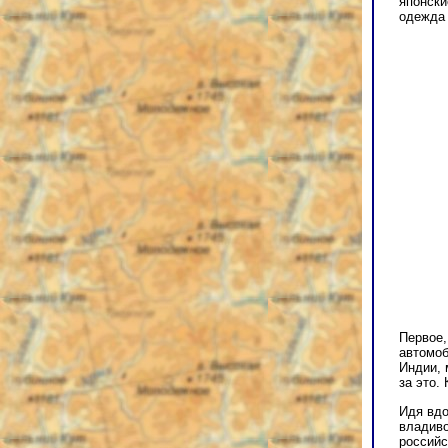
японски
одежда 
Первое,
автомоб
Индии, 
за это.
Идя вдо
владиво
российс