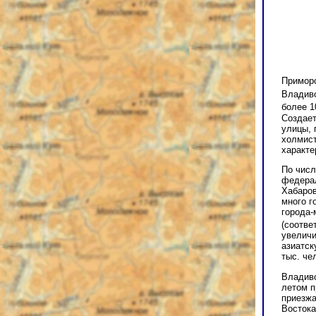
Приморс
Владиво
более 1
Создает
улицы, 
холмист
характе
По числ
федерал
Хабаров
много г
города-
(соотве
увеличи
азиатск
тыс. че
Владиво
летом п
приезжа
Востока