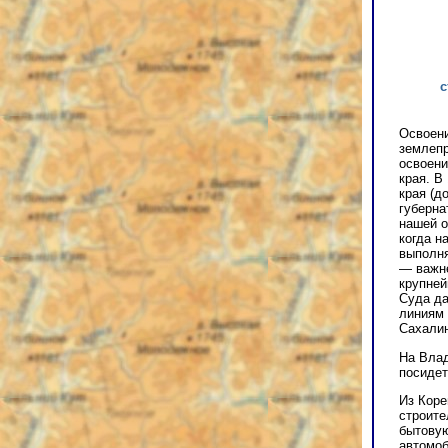
с
Освоени
землепр
освоени
края. В
края (д
губерна
нашей о
когда н
выполня
— важне
крупней
Суда да
линиям 
Сахалин
На Влад
посидет
Из Коре
строите
бытовую
автомоб