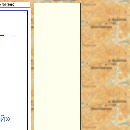
е №9/2007
ий»