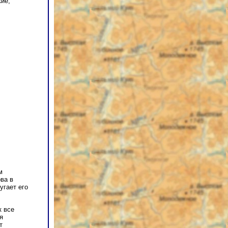
кие,
м
ва в
угает его
к все
я
т