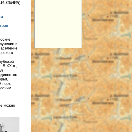
В.И. ЛЕНИН
)
ии
тран
усские
зучение и
 заселение
орского
рубежей
. В XX в.,
ал
адивосток
орья,
 порт.
орским
де можно