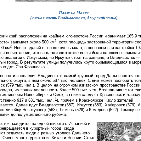
Пляж на Маяке
(южная часть Владивостока, Амурский залив)
кий край расположен на крайнем юго-востоке России и занимает 165,9 т
2
сток занимает около 500 км
, хотя площадь застроенной территории со
2
00 км
. Новых зданий в городе очень мало, в основном вся застройка 197
ся впечатление, что на владивостокские сопки были наложены прямоли
по аналогии с Иркутском, но Иркутск стоит на равнине, а Владивосток 
ый город. В результате улицы получились круто обрывающимися в мор
рно для Сан-Франциско.
енности населения Владивосток самый крупный город Дальневосточног
ьного округа, в нем около 587 тыс. человек. С ним может поспорить то
ск (579 тыс. чел.). В целом на огромном азиатском пространстве России
ородов, имеющих численность более 500 тыс. чел. Возглавляют этот сп
миллионеры Новосибирск и Омск, за ними следуют Красноярск и Барнау
1
тственно 917 и 631 тыс. чел.
), причем в Красноярске число жителей
вается. Далее идут Владивосток (587), Иркутск (583), Хабаровск (579). 
ую линейку Новокузнецк (563), Тюмень (528) и Кемерово (522). Томску не
ловек до полумиллионного рубежа.
сток находится на одной широте с Испанией и
ревращается в курортный город, сюда
ют отдыхать люди с разных уголков Дальнего
. Очень много туристов из Китая и Японии. Стоят