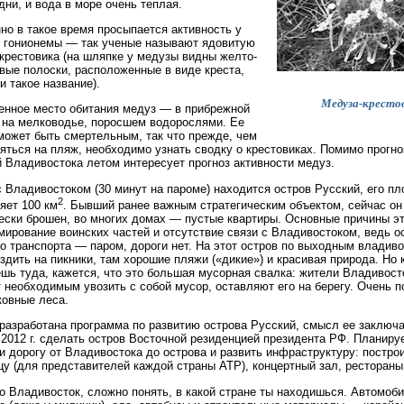
дни, и вода в море очень теплая.
но в такое время просыпается активность у
 гонионемы — так ученые называют ядовитую
крестовика (на шляпке у медузы видны желто-
вые полоски, расположенные в виде креста,
и такое название).
Медуза-кресто
нное место обитания медуз — в прибрежной
 на мелководье, поросшем водорослями. Ее
может быть смертельным, так что прежде, чем
яться на пляж, необходимо узнать сводку о крестовиках. Помимо прогно
 Владивостока летом интересует прогноз активности медуз.
 Владивостоком (30 минут на пароме) находится остров Русский, его п
2
яет 100 км
. Бывший ранее важным стратегическим объектом, сейчас он
ески брошен, во многих домах — пустые квартиры. Основные причины э
ирование воинских частей и отсутствие связи с Владивостоком, ведь о
о транспорта — паром, дороги нет. На этот остров по выходным владив
здить на пикники, там хорошие пляжи («дикие») и красивая природа. Но 
шь туда, кажется, что это большая мусорная свалка: жители Владивост
 необходимым увозить с собой мусор, оставляют его на берегу. Очень п
овные леса.
разработана программа по развитию острова Русский, смысл ее заключа
 2012 г. сделать остров Восточной резиденцией президента РФ. Планиру
и дорогу от Владивостока до острова и развить инфраструктуру: постро
цу (для представителей каждой страны АТР), концертный зал, рестораны 
о Владивосток, сложно понять, в какой стране ты находишься. Автомоб