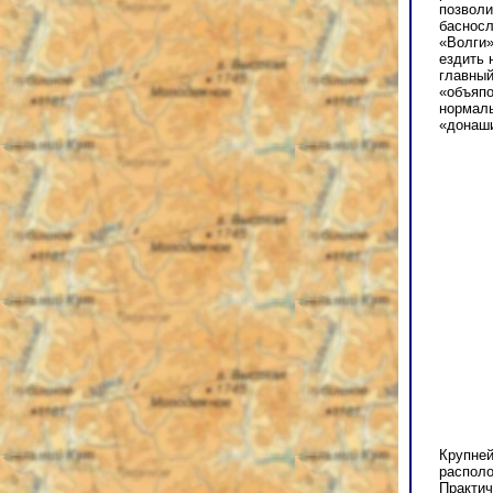
позволи
басносл
«Волги»
ездить 
главный
«объяпо
нормаль
«донаши
Крупней
располо
Практич