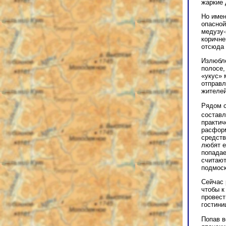
жаркие 
Но имен
опасной
медузу-
коричне
отсюда 
Излюбле
полосе,
«укус» 
отправл
жителей
Рядом с
составл
практич
расформ
средств
любят е
попадае
считают
подмоск
Сейчас 
чтобы к
провест
гостини
Попав в