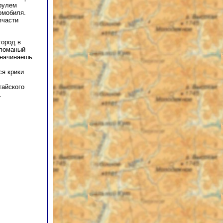
 рулем
омобиля.
пчасти
город в
 ломаный
 начинаешь
ся крики
тайского
.