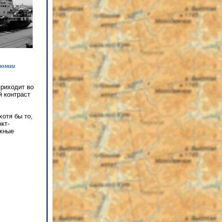
понии
приходит во
й контраст
отя бы то,
кт-
ижные