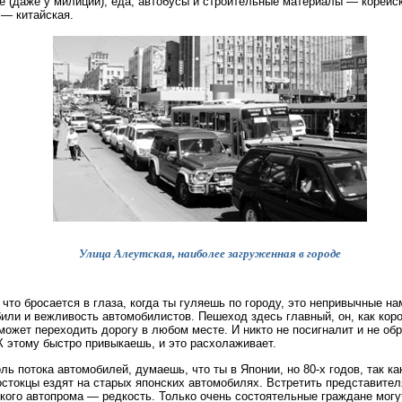
е (даже у милиции), еда, автобусы и строительные материалы — корейс
— китайская.
Улица Алеутская, наиболее загруженная в городе
 что бросается в глаза, когда ты гуляешь по городу, это непривычные на
или и вежливость автомобилистов. Пешеход здесь главный, он, как коро
может переходить дорогу в любом месте. И никто не посигналит и не обр
 К этому быстро привыкаешь, и это расхолаживает.
ль потока автомобилей, думаешь, что ты в Японии, но 80-х годов, так ка
стокцы ездят на старых японских автомобилях. Встретить представител
кого автопрома — редкость. Только очень состоятельные граждане могу