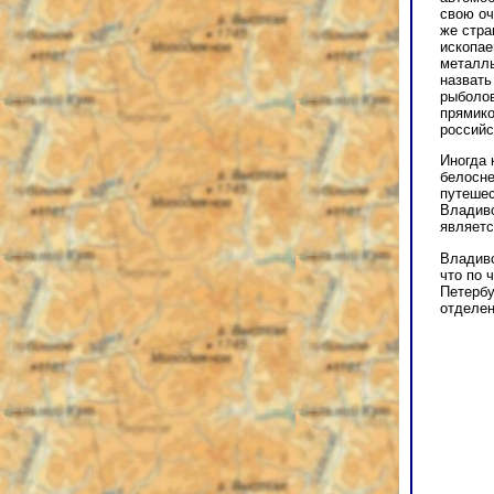
свою оч
же стра
ископае
металлы
назвать
рыболов
прямико
российс
Иногда 
белосне
путешес
Владиво
являетс
Владиво
что по 
Петербу
отделен