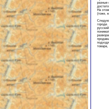
разные 
достато
На этом
(тоже, 
Следующ
городе.
русский
понимат
развора
продавц
подходя
товара,