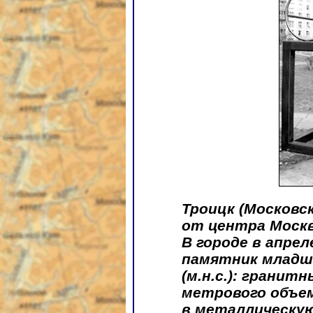
Троицк (Московск
от центра Москв
В городе в апрел
памятник младш
(м.н.с.): гранит
метрового объе
в металлическую