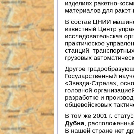
изделиях ракетно-косм
материалов для ракет-
В состав ЦНИИ машино
известный Центр упра
исследовательская ор
практическое управле
станций, транспортны
грузовых автоматическ
Другое градообразующ
Государственный науч
«Звезда-Стрела», осно
головной организацией
разработке и производ
общевойсковых тактиче
В том же 2001 г. стат
Дубна
, расположенный
В нашей стране нет др