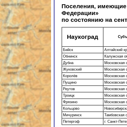
Поселения, имеющие 
Федерации»
по состоянию на сент
Наукоград
Субъ
Бийск
Алтайский к
Обнинск
Калужская о
Дубна
Московская 
Жуковский
Московская 
Королёв
Московская 
Пущино
Московская 
Реутов
Московская 
Троицк
Московская 
Фрязино
Московская 
Кольцово
Новосибирск
Мичуринск
Тамбовская о
Петергоф
г. Санкт-Пет