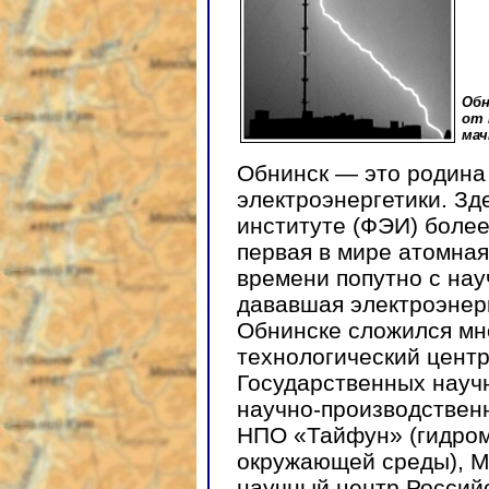
Обн
от 
мач
Обнинск — это родина
электроэнергетики. Зд
институте (ФЭИ) более
первая в мире атомная
времени попутно с на
дававшая электроэнерг
Обнинске сложился мн
технологический цент
Государственных науч
научно-производствен
НПО «Тайфун» (гидром
окружающей среды), М
научный центр Россий