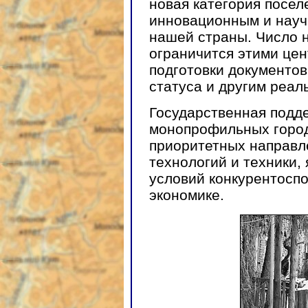
новая категория посел
инновационным и науч
нашей страны. Число н
ограничится этими це
подготовки документо
статуса и другим реа
Государственная подд
монопрофильных город
приоритетных направле
технологий и техники,
условий конкурентосп
экономике.