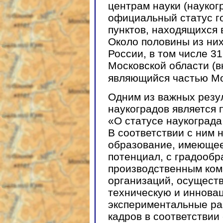
центрам науки (науког
официальный статус го
пунктов, находящихся 
Около половины из ни
России, в том числе 3
Московской области (в
являющийся частью М
Одним из важных резу
наукоградов является 
«О статусе наукограда 
В соответствии с ним 
образование, имеющее
потенциал, с градооб
производственным ком
организаций, осущест
техническую и иннова
экспериментальные раз
кадров в соответствии