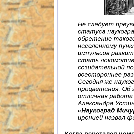
Не следует преув
статуса наукогра
обретение таког
населенному пун
импульсов развит
стать локомотива
созидательной по
всестороннее ра
Сегодня же науко
процветания. Об
отличная работа
Александра Устино
«Наукоград Мичу
иронией назвал ф
Когда верстался ном