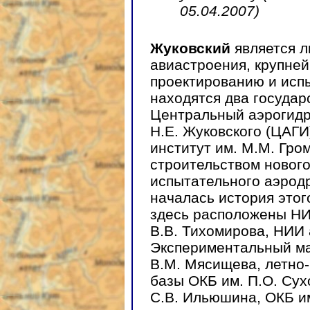
05.04.2007)
Жуковский
является л
авиастроения, крупне
проектированию и исп
находятся два госуда
Центральный аэрогидр
Н.Е. Жуковского (ЦАГИ
институт им. М.М. Гро
строительством новог
испытательного аэрод
началась история этог
здесь расположены НИ
В.В. Тихомирова, НИИ
Экспериментальный ма
В.М. Мясищева, летно
базы ОКБ им. П.О. Сух
С.В. Ильюшина, ОКБ им