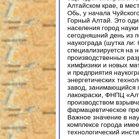
Алтайском крае, в мест
Обь, у начала Чуйског
Горный Алтай. Это оди
населения город науки
сегодняшний день из 
наукограда (шутка ли: 
специализируется на н
производственных разр
химфизики и новых ма
и предприятия наукогр
энергетических техно
завод, занимающийся 
лакокраски, ФНПЦ «Алт
производством взрывч
фармацевтическое пре
Важное значение в на
комплексе города име
технологический инсти