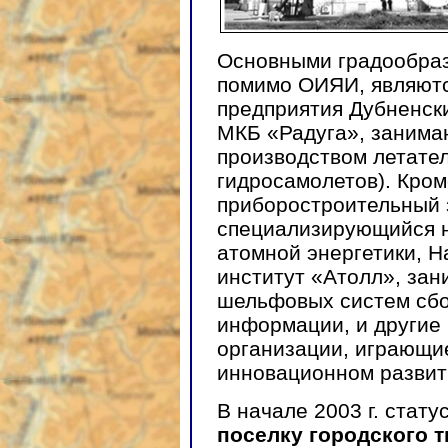
Основными градообра
помимо ОИЯИ, являют
предприятия Дубненск
МКБ «Радуга», занима
производством летател
гидросамолетов). Кроме
приборостроительный 
специализирующийся н
атомной энергетики, Н
институт «Атолл», за
шельфовых систем сбо
информации, и другие
организации, играющи
инновационном развит
В начале 2003 г. стат
поселку городского 