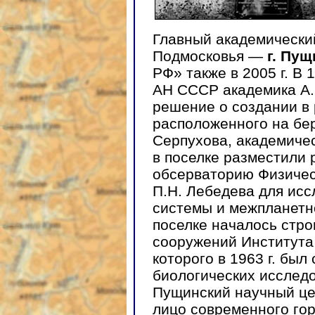
Главный академически
Подмосковья —
г. Пу
РФ» также в 2005 г. В 
АН СССР академика А.
решение о создании в
расположенного на бере
Серпухова, академическ
в поселке разместили
обсерваторию Физичес
П.Н. Лебедева для ис
системы и межпланетно
поселке началось стро
сооружений Института 
которого в 1963 г. бы
биологических исследо
Пущинский научный це
лицо современного гор