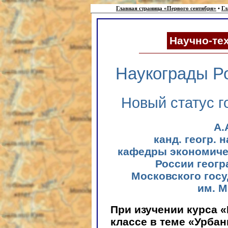
Главная страница «Первого сентября»
•
Гл
Научно-те
Наукограды Р
Новый статус г
А.
канд. геогр. 
кафедры экономиче
России геогр
Московского госу
им. М
При изучении курса «
классе в теме «Урба