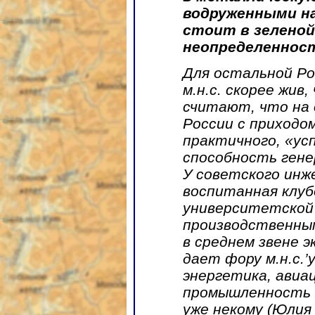
водруженными на
стоит в зеленой
неопределеннос
Для остальной Ро
м.н.с. скорее жив
считают, что на
России с приходом
практичного, «ус
способность гене
У советского инж
воспитанная клуб
университетской 
производственны
в среднем звене 
дает фору м.н.с.’
энергетика, авиа
промышленность 
уже некому (Юлия 