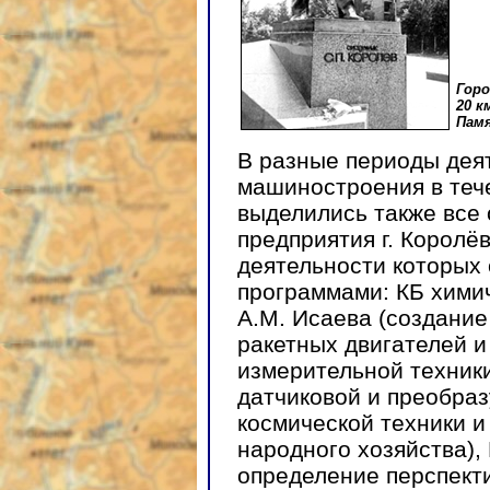
Горо
20 к
Памя
В разные периоды де
машиностроения в тече
выделились также все
предприятия г. Королё
деятельности которых 
программами: КБ хими
А.М. Исаева (создание
ракетных двигателей и
измерительной техники
датчиковой и преобра
космической техники и
народного хозяйства),
определение перспект