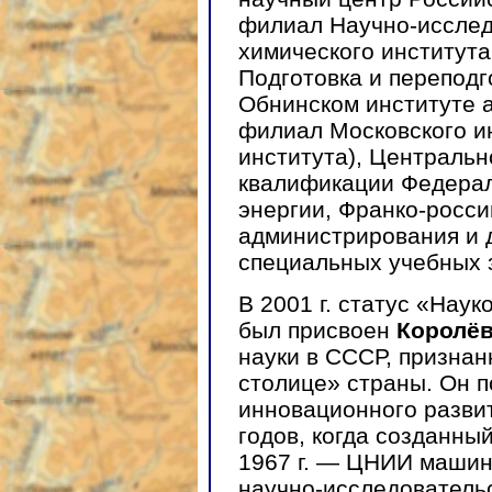
филиал Научно-исслед
химического института 
Подготовка и переподг
Обнинском институте 
филиал Московского и
института), Централь
квалификации Федерал
энергии, Франко-росси
администрирования и 
специальных учебных 
В 2001 г. статус «Нау
был присвоен
Королё
науки в СССР, признан
столице» страны. Он п
инновационного развит
годов, когда созданны
1967 г. — ЦНИИ машин
научно-исследовательс