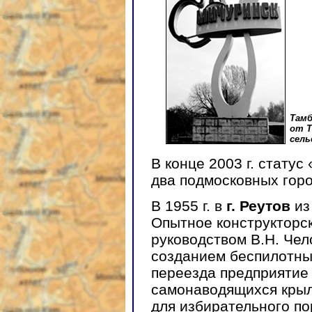
Тамб
от Т
сель
В конце 2003 г. стату
два подмосковных гор
В 1955 г. в
г. Реутов
из
Опытное конструкторск
руководством В.Н. Чел
созданием беспилотных
переезда предприятие
самонаводящихся крыл
для избирательного по