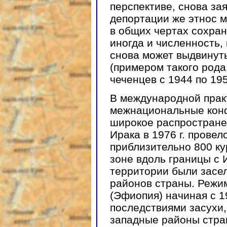
перспективе, снова за
депортации же этнос м
в общих чертах сохраня
иногда и численность,
снова может выдвинут
(примером такого рода
чеченцев с 1944 по 1957
В международной прак
межнациональные кон
широкое распростране
Ирака в 1976 г. прове
приблизительно 800 ку
зоне вдоль границы с
территории были засе
районов страны. Режи
(Эфиопия) начиная с 19
последствиями засухи,
западные районы стран