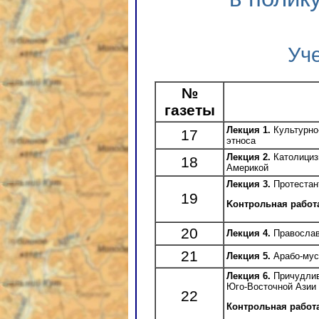
Уч
№
газеты
Лекция 1.
Культурно
17
этноса
Лекция 2.
Католициз
18
Америкой
Лекция 3.
Протестан
19
Kонтрольная работ
20
Лекция 4.
Православ
21
Лекция 5.
Арабо-мус
Лекция 6.
Причудлив
Юго-Восточной Азии
22
Контрольная работ