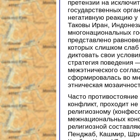
претензии на исключи
государственных орган
негативную реакцию у
Таковы Иран, Индонези
многонациональных го
представлено равнове
которых слишком слаб
диктовать свои услови
стратегия поведения 
межэтнического согла
сформировалась во мно
этническая мозаичнос
Часто противостояние
конфликт, проходит не 
религиозному (конфес
межнациональных конф
религиозной составля
Пенджаб, Кашмир, Шри