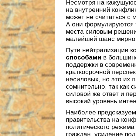
Несмотря на кажущуюс
на внутренний конфлик
может не считаться с
А они формулируются т
места силовым решени
малейший шанс мирног
Пути нейтрализации к
способами
в большинс
поддержки в современ
краткосрочной перспе
несиловых, но это их
сомнительно, так как 
силовой же ответ и пе
высокий уровень интен
Наиболее предсказуем
правительства на кон
политического режима 
граждан, усиление по