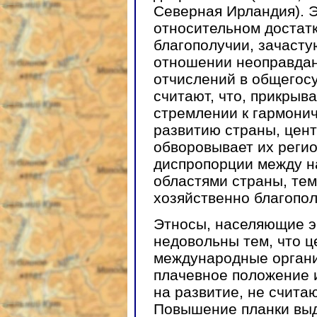
Северная Ирландия). 
относительном достат
благополучии, зачаст
отношении неоправданн
отчислений в общегос
считают, что, прикрыв
стремлении к гармони
развитию страны, цен
обворовывает их регио
диспропорции между н
областями страны, те
хозяйственно благопол
Этносы, населяющие э
недовольны тем, что ц
международные органи
плачевное положение и
на развитие, не счита
Повышение планки вы