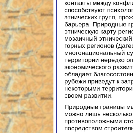
контакты между конфл
способствуют психоло
этнических групп, пр
барьера. Природные г
этническую карту реги
мозаичный этнический 
горных регионов (Даг
многонациональный су
территории нередко о
экономического развит
обладает благосостоя
рубежи приведут к зат
некоторыми территория
своем развитии.
Природные границы м
можно лишь несколько
противоположными сто
посредством строитель