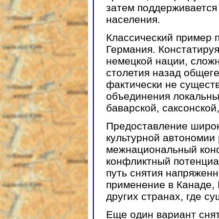
затем поддерживается
населения.
Классический пример 
Германия. Констатиру
немецкой нации, сложн
столетия назад общег
фактически не существ
объединения локальных
баварской, саксонской,
Предоставление широк
культурной автономии 
межнациональный конф
конфликтный потенциа
путь снятия напряженн
применение в Канаде, 
других странах, где с
Еще один вариант сня