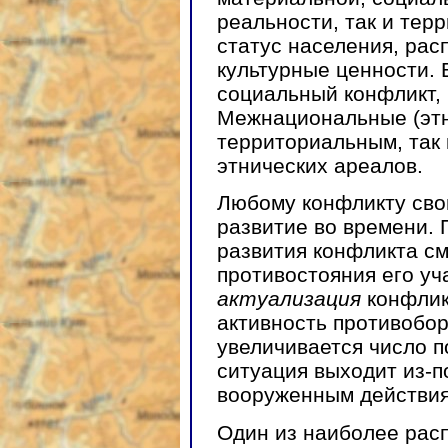
реальности, так и тер
статус населения, рас
культурные ценности.
социальный конфликт,
Межнациональные (этн
территориальным, так 
этнических ареалов.
Любому конфликту сво
развитие во времени.
развития конфликта с
противостояния его уч
актуализация
конфликт
активность противобо
увеличивается число п
ситуация выходит из-п
вооруженным действия
Один из наиболее рас