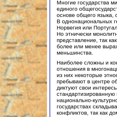
Многие государства м
единого общегосударс
основе общего языка, 
В однонациональных го
Норвегия или Португал
Но этнически монолит
представление, так ка
более или менее выра
меньшинства.
Наиболее сложны и ко
отношения в многонац
из них некоторые этно
пребывают в центре о
диктуют свои интерес
стандартизированную 
национально-культурн
государствах складыв
конфликтов, так как д