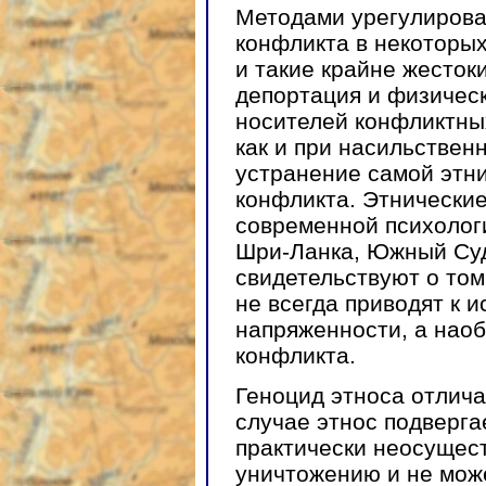
Методами урегулиров
конфликта в некоторых
и такие крайне жесток
депортация и физическ
носителей конфликтных
как и при насильствен
устранение самой этн
конфликта. Этнически
современной психолог
Шри-Ланка, Южный Суд
свидетельствуют о том
не всегда приводят к 
напряженности, а нао
конфликта.
Геноцид этноса отлича
случае этнос подверга
практически неосущест
уничтожению и не мож