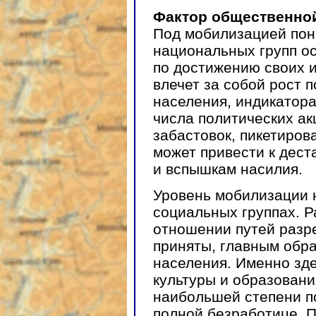
Фактор общественно
Под мобилизацией пон
национальных групп о
по достижению своих 
влечет за собой рост 
населения, индикатор
числа политических ак
забастовок, пикетиров
может привести к дест
и вспышкам насилия.
Уровень мобилизации 
социальных группах. Р
отношении путей разр
приняты, главным обра
населения. Именно зд
культуры и образовани
наибольшей степени п
полной безработице. 