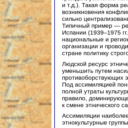
и т.д.). Такая форма р
возникновения конфлик
сильно централизован
Типичный пример — ре
Испании (1939–1975 гг
национальные и регио
организации и проводи
стране политику строг
Людской ресурс этнич
уменьшить путем наси
противоборствующих э
Под ассимиляцией пон
полной утраты культуры
правило, доминирующе
к смене этнического с
Ассимиляции наиболе
этнокультурные группы