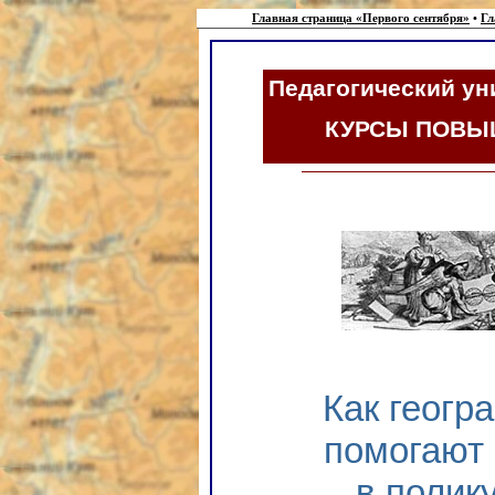
Главная страница «Первого сентября»
•
Гл
Педагогический ун
КУРСЫ ПОВЫ
Как геогр
помогают
в полик