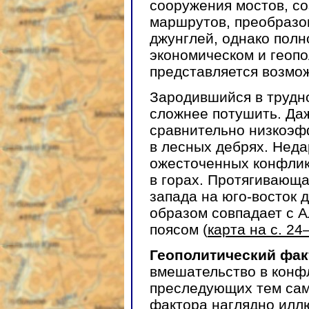
сооружения мостов, с
маршрутов, преобразо
джунглей, однако полн
экономическом и геоп
представляется возмо
Зародившийся в трудн
сложнее потушить. Да
сравнительно низкоэф
в лесных дебрях. Неда
ожесточенных конфликт
в горах. Протягивающа
запада на юго-восток 
образом совпадает с 
поясом (
карта на с. 24
Геополитический фа
вмешательство в конф
преследующих тем сам
фактора наглядно илл