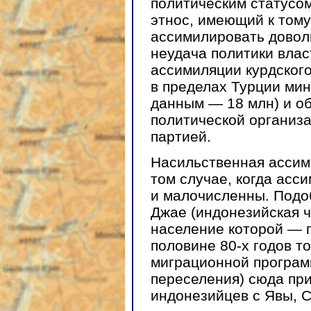
политическим статусо
этнос, имеющий к тому
ассимилировать довол
неудача политики влас
ассимиляции курдског
в пределах Турции мин
данным — 18 млн) и 
политической организ
партией.
Насильственная ассим
том случае, когда ас
и малочисленны. Подо
Джае (индонезийская ч
население которой — 
половине 80-х годов т
миграционной програм
переселения) сюда пр
индонезийцев с Явы, 