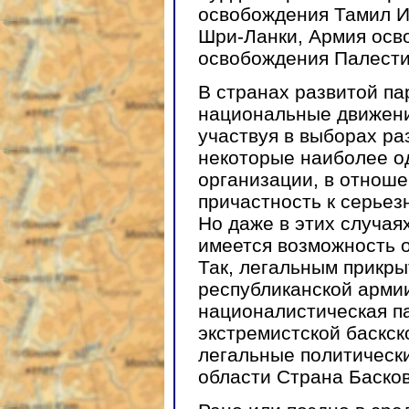
освобождения Тамил И
Шри-Ланки, Армия осв
освобождения Палести
В странах развитой п
национальные движени
участвуя в выборах ра
некоторые наиболее о
организации, в отноше
причастность к серье
Но даже в этих случая
имеется возможность 
Так, легальным прикр
республиканской арми
националистическая п
экстремистской баскс
легальные политическ
области Страна Басков