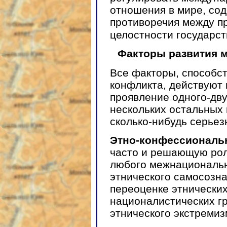
отношения в мире, со
противоречия между п
целостности государс
Факторы развития 
Все факторы, способс
конфликта, действуют 
проявление одного-дву
нескольких остальных
сколько-нибудь серьез
Этно-конфессиональ
часто и решающую рол
любого межнациональн
этнического самосозна
переоценке этнических
националистических г
этнического экстремиз