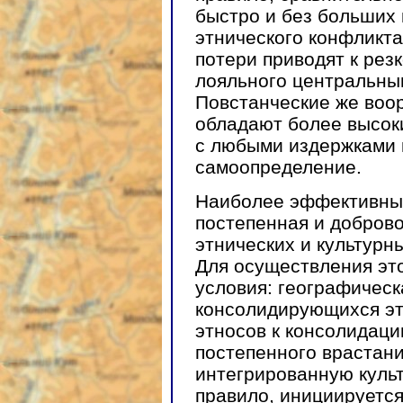
быстро и без больших 
этнического конфликта
потери приводят к рез
лояльного центральны
Повстанческие же во
обладают более высок
с любыми издержками 
самоопределение.
Наиболее эффективны
постепенная и добров
этнических и культурн
Для осуществления эт
условия: географическ
консолидирующихся эт
этносов к консолидаци
постепенного врастани
интегрированную культ
правило, инициируется