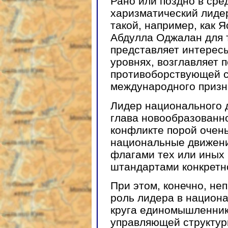
Рано или поздно в сре
харизматический лиде
такой, например, как 
Абдулла Оджалан для 
представляет интересы
уровнях, возглавляет 
противоборствующей с
международного призн
Лидер национального
глава новообразованно
конфликте порой очень
национальные движени
флагами тех или иных 
штандартами конкретно
При этом, конечно, н
роль лидера в национа
круга единомышленник
управляющей структур