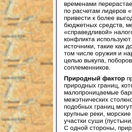
временами перерастает
по расчетам лидеров 
привести к более выг
бюджетных средств, м
«справедливой» налого
конфликта используют
источники, такие как 
том числе оружия и на
целью выкупа, поборов
соплеменников.
Природный фактор
пр
природных границ, ко
малопроницаемые бар
межэтнических столкно
подобных границ могут
крупные реки, морски
участки суши (пустыни
С одной стороны, при