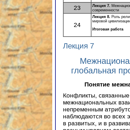
Лекция 7.
Межнацио
23
современности
Лекция 8.
Роль рели
мировой цивилизаци
24
Итоговая работа
Лекция 7
Межнациона
глобальная пр
Понятие межн
Конфликты, связанные
межнациональных вза
непременным атрибуто
наблюдаются во всех э
в развитых, и в разви