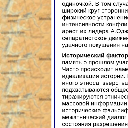
одиночкой. В том случ
широкий круг сторонни
физическое устранени
интенсивности конфлик
арест их лидера А.Одж
сепаратистское движе
удачного покушения на
Исторический факто
память о прошлом уча
Часто происходит нам
идеализация истории. 
иного этноса, зверств
подхватываются обще
тиражируются этничес
массовой информации 
исторические фальсиф
межэтнический диалог 
состояния разрешения