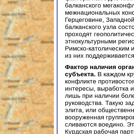
балканского мегаконф
межнациональных конф
Герцеговине, Западно
балканского узла состо
проходят геополитиче
этнокультурными реги
Римско-католическим 
из них поддерживаетс
Фактор наличия орг
субъекта.
В каждом к
конфликте противосто
интересы, выработка и
лишь при наличии бол
руководства. Такую за
элита, или общественн
вооруженная группиро
сливаются воедино. Э
Курдская рабочая парт