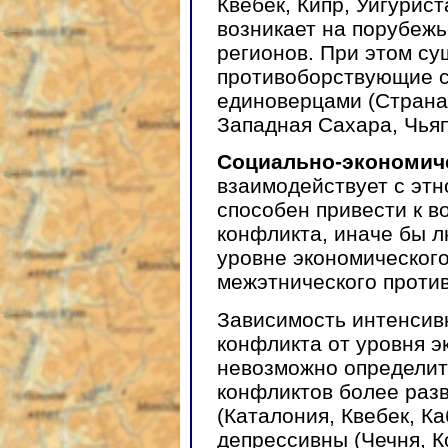
Квебек, Кипр, Уйгурис
возникает на порубежь
регионов. При этом су
противоборствующие 
единоверцами (Страна 
Западная Сахара, Чьяпа
Социально-экономич
взаимодействует с эт
способен привести к в
конфликта, иначе бы 
уровне экономического
межэтнического проти
Зависимость интенсив
конфликта от уровня э
невозможно определит
конфликтов более разв
(Каталония, Квебек, К
депрессивны (Чечня, Ко