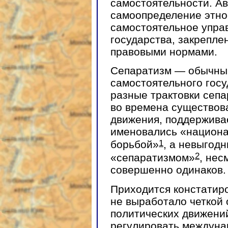
самостоятельности. А
самоопределение этнос
самостоятельное упра
государства, закрепле
правовыми нормами.
Сепаратизм — обычный
самостоятельного госу
разные трактовки сепа
во времена существов
движения, поддержива
именовались «национа
1
борьбой»
, а невыгод
2
«сепаратизмом»
, нес
совершенно одинаков.
Приходится констатир
не выработало четкой 
политических движени
регулировать междуна