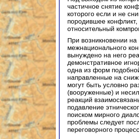
частичное снятие конф
которого если и не сн
породившее конфликт, 
относительный компро
При возникновении на
межнационального кон
вынуждено на него ре
демонстративное игн
одна из форм подобной
направленные на сниж
могут быть условно р
(вооруженные) и неси
реакций взаимосвязаны
подавление этническог
поиском мирного диало
проблемы следует пос
переговорного процесс