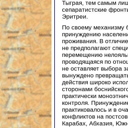
Тыграя, тем самым ли
сепаратистские фронт
Эритреи.
По своему механизму 
принуждению населения
проживания. В отличие
не предполагают спец
перемещению нелояльн
проводящаяся по отно
не оставляет выбора з
вынуждено превращать
действия широко испо
сторонами боснийског
практически моноэтнич
контроля. Принуждение
практиковалось и в о
конфликтов на постсов
Карабах, Абхазия, Южн