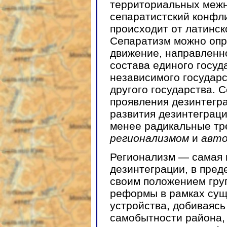
территориальных меж
сепаратистский конфл
происходит от латинс
Сепаратизм можно опр
движение, направленно
состава единого госуд
независимого государс
другого государства.
проявления дезинтегр
развития дезинтеграци
менее радикальные тр
регионализмом
и
авто
Регионализм — самая 
дезинтеграции, в пред
своим положением гру
реформы в рамках сущ
устройства, добиваясь
самобытности района,