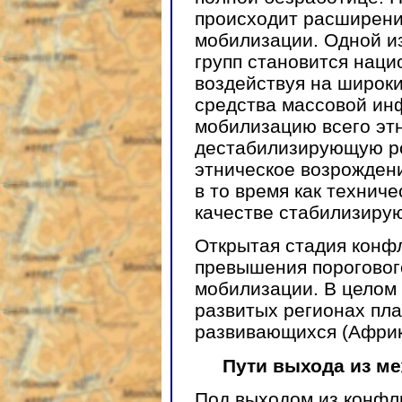
происходит расширени
мобилизации. Одной и
групп становится наци
воздействуя на широки
средства массовой ин
мобилизацию всего эт
дестабилизирующую ро
этническое возрожден
в то время как техниче
качестве стабилизиру
Открытая стадия конф
превышения пороговог
мобилизации. В целом 
развитых регионах пла
развивающихся (Африка
Пути выхода из м
Под выходом из конфл