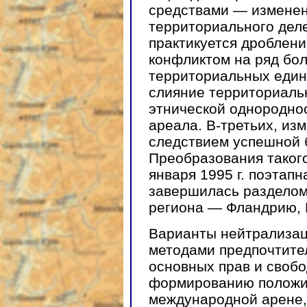
средствами — изменен
территориального деле
практикуется дроблен
конфликтом на ряд бо
территориальных един
слияние территориаль
этнической однородно
ареала. В-третьих, из
следствием успешной 
Преобразования такого
января 1995 г. поэтап
завершилась разделом
региона — Фландрию, 
Варианты нейтрализац
методами предпочтите
основных прав и свобо
формированию положит
международной арене,