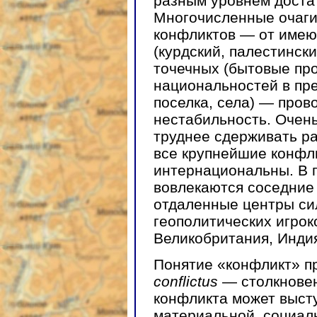
разным уровнем достат
Многочисленные очаг
конфликтов — от имею
(курдский, палестински
точечных (бытовые пр
национальностей в пре
поселка, села) — про
нестабильность. Очень
труднее сдерживать р
все крупнейшие конфл
интернациональны. В п
вовлекаются соседние 
отдаленные центры си
геополитических игрок
Великобритания, Индия
Понятие «конфликт» пр
conflictus
— столкновен
конфликта может выст
материальной, социал