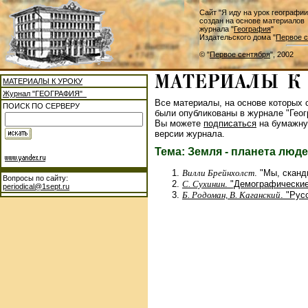
Сайт "Я иду на урок географии
создан на основе материалов
журнала "
География
"
Издательского дома "
Первое с
© "
Первое сентября
", 2002
МАТЕРИАЛЫ К УРОКУ
Журнал "ГЕОГРАФИЯ"
Все материалы, на основе которых с
ПОИСК ПО СЕРВЕРУ
были опубликованы в журнале "Геог
Вы можете
подписаться
на бумажну
версии журнала.
Тема: Земля - планета люд
Вилли Брейнхолст
. "Мы, скан
Вопросы по сайту:
С. Сухинин
. "Демографические
periodical@1sept.ru
Б. Родоман, В. Каганский
. "Рус