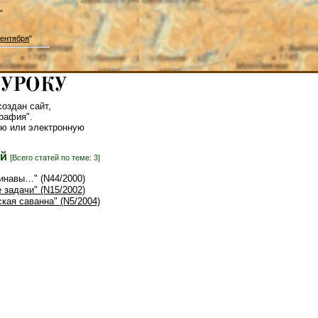
"
ентября
"
оздан сайт,
рафия".
ю или электронную
ей
[Всего статей по теме: 3]
динавы…" (N44/2000)
 задачи" (N15/2002)
ская саванна" (N5/2004)