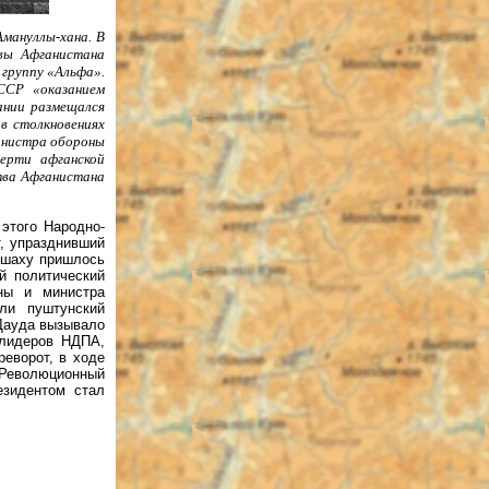
Амануллы-хана. В
авы Афганистана
 группу «Альфа».
ССР «оказанием
ании размещался
в столкновениях
инистра обороны
ерти афганской
тва Афганистана
 этого Народно-
, упразднивший
-шаху пришлось
й политический
ны и министра
ли пуштунский
 Дауда вызывало
 лидеров НДПА,
еворот, в ходе
л Революционный
езидентом стал