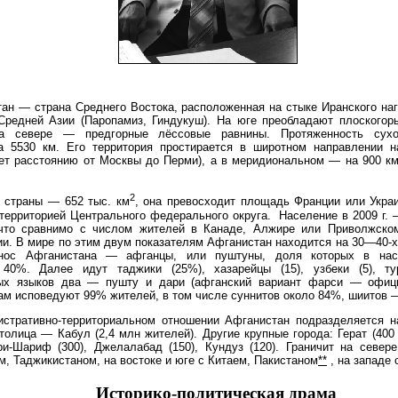
ан — страна Среднего Востока, расположенная на стыке Иранского на
Средней Азии (Паропамиз, Гиндукуш). На юге преобладают плоскогор
на севере — предгорные лёссовые равнины. Протяженность сухо
а 5530 км. Его территория простирается в широтном направлении н
ет расстоянию от Москвы до Перми), а в меридиональном — на 900 км
2
 страны — 652 тыс. км
, она превосходит площадь Франции или Украи
территорией Центрального федерального округа. Население в 2009 г.
что сравнимо с числом жителей в Канаде, Алжире или Приволжско
ии. В мире по этим двум показателям Афганистан находится на 30—40-
тнос Афганистана — афганцы, или пуштуны, доля которых в нас
 40%. Далее идут таджики (25%), хазарейцы (15), узбеки (5), ту
х языков два — пушту и дари (афганский вариант фарси — офици
ам исповедуют 99% жителей, в том числе суннитов около 84%, шиитов 
стративно-территориальном отношении Афганистан подразделяется н
Столица — Кабул (2,4 млн жителей). Другие крупные города: Герат (400 
ри-Шариф (300), Джелалабад (150), Кундуз (120). Граничит на север
м, Таджикистаном, на востоке и юге с Китаем, Пакистаном
**
, на западе 
Историко-политическая драма