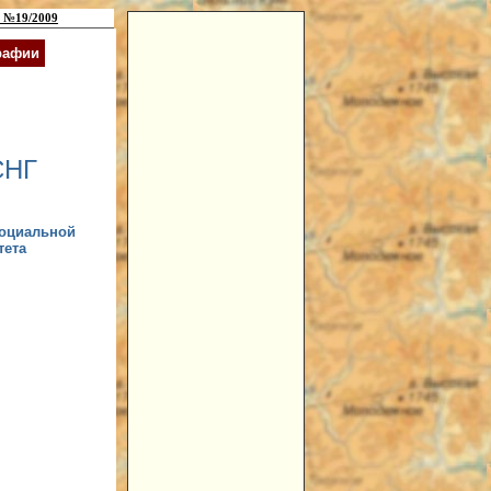
 №19/2009
рафии
СНГ
социальной
тета