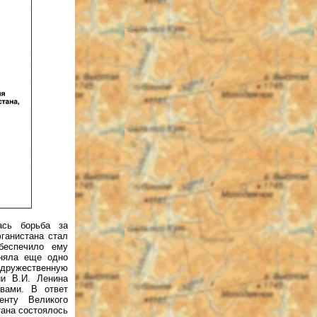
ась борьба за
ганистана стал
обеспечило ему
иняла еще одно
 дружественную
ии В.И. Ленина
твами. В ответ
енту Великого
тана состоялось