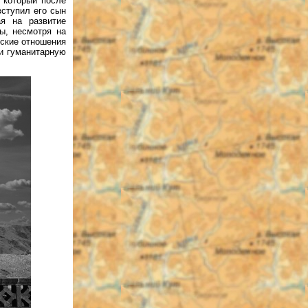
 который после
вступил его сын
ая на развитие
ы, несмотря на
ские отношения
и гуманитарную