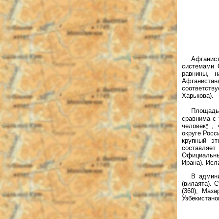
Афганист
системами 
равнины, 
Афганистан
соответству
Харькова).
Площадь
сравнима с 
человек
*
, 
округе Росс
крупный э
составляет
Официальны
Ирана). Исл
В админи
(вилаята). 
(360), Маза
Узбекистано