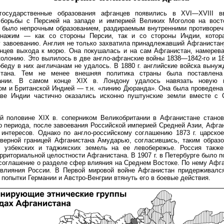
государственные образования афганцев появились в XVI—XVIII вв
 борьбы с Персией на западе и империей Великих Моголов на вост
о было непрочным образованием, раздираемым внутренними противореч
нажим — как со стороны Персии, так и со стороны Индии, котор
 завоеванию. Англия не только захватила принадлежавший Афганистан
нцев выхода к морю. Она покушалась и на сам Афганистан, намерева
колонию. Это вылилось в две англо-афганские войны 1838—1842-го и 18
беду в них англичанам не удалось. В 1880 г. английские войска выну
стана. Тем не менее внешняя политика страны была поставлена
тании. В самом конце XIX в. Лондону удалось навязать новую 
м и Британской Индией — т.н. «линию Дюранда». Она была проведена 
аве Индии частично оказались исконно пуштунские земли вместе с
й половине XIX в. соперником Великобритании в Афганистане станов
о периода, после завоевания Российской империей Средней Азии, Афга
интересов. Однако по англо-российскому соглашению 1873 г. царское
еверной границей Афганистана Амударью, согласившись, таким образо
е узбекских и таджикских земель на ее левобережье. Россия также
рриториальной целостности Афганистана. В 1907 г. в Петербурге было п
соглашение о разделе сфер влияния на Среднем Востоке. По нему Афг
влияния России. В Первой мировой войне Афганистан придерживался
 попытки Германии и Австро-Венгрии втянуть его в боевые действия.