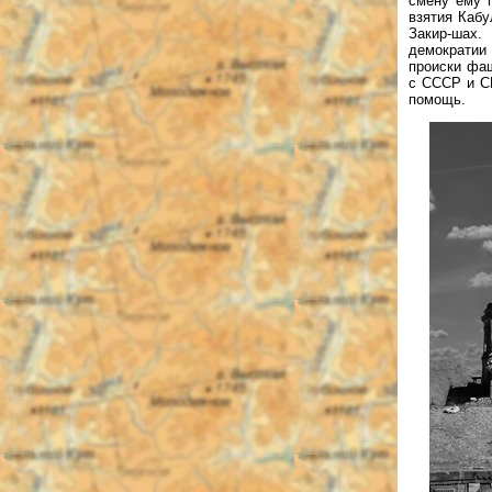
смену ему 
взятия Кабу
Закир-шах.
демократии
происки фаш
с СССР и С
помощь.