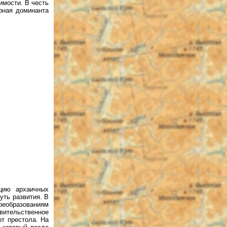
имости. В честь
рная доминанта
цию архаичных
уть развития. В
преобразованиям
вительственное
от престола. На