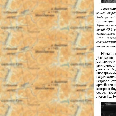
Развалин
нашей стран
Хафизуллы А
Со штурма 
Афганистану
штаб 40-й с
верных през
Шах Навваза
гражданской
полностью в
Новый эт
демократиче
монархию и
эмигрирова
деятель Му
иностранны
национализм
недовольст
армейские о
которого Да
совет, про
лидер НДПА 