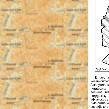
В это ж
независимо
Аманулла-х
поддержку 
военное вм
поддержку,
афганскому
Аманулла-
российского