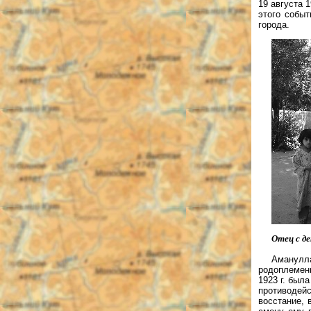
19 августа 
этого собы
города.
Отец с д
Аманулл
родоплеменн
1923 г. был
противодейс
восстание, 