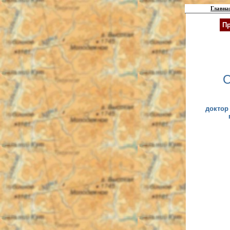
Главна
Пр
О
доктор