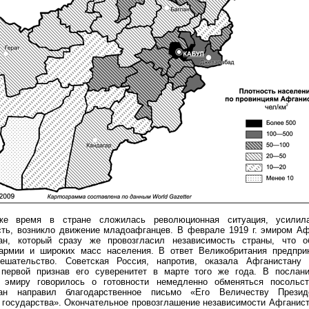
е время в стране сложилась революционная ситуация, усилил
сть, возникло движение младоафганцев. В феврале 1919 г. эмиром Аф
ан, который сразу же провозгласил независимость страны, что 
армии и широких масс населения. В ответ Великобритания предпр
ешательство. Советская Россия, напротив, оказала Афганистану
 первой признав его суверенитет в марте того же года. В послан
 эмиру говорилось о готовности немедленно обменяться посольс
хан направил благодарственное письмо «Его Величеству Презид
 государства». Окончательное провозглашение независимости Афганис