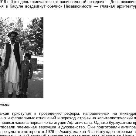
1919 г. Этот день отмечается как национальный праздник — День независ
тия в Кабуле воздвигнут обелиск Независимости — главная архитекту
етьми
а-хан приступил к проведению реформ, направленных на ликвида
ых и феодальных отношений и переход страны на капиталистический п
а провозглашена первая конституция Афганистана. Однако буржуазным 
твовали племенная верхушка и духовенство. Они подготовили антипра
в результате которого в 1929 г. Аманулла-хан был вынужден отречься 