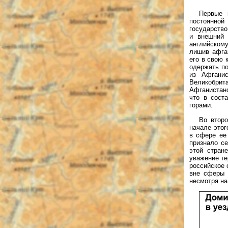
Первые 
постоянной
государств
и внешний 
английскому
лишив афга
его в свою 
одержать по
из Афгани
Великобри
Афганистано
что в сост
горами.
Во второ
начале этог
в сфере ее 
признало с
этой стран
уважение те
российское 
вне сферы 
несмотря на