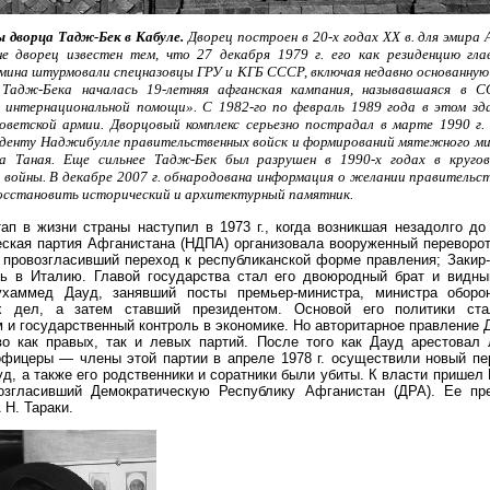
ы дворца Тадж-Бек в Кабуле.
Дворец построен в 20-х годах ХХ в. для эмира 
е дворец известен тем, что 27 декабря 1979 г. его как резиденцию гл
мина штурмовали спецназовцы ГРУ и КГБ СССР, включая недавно основанную
Тадж-Бека началась 19-летняя афганская кампания, называвшаяся в С
 интернациональной помощи». С 1982-го по февраль 1989 года в этом зд
оветской армии. Дворцовый комплекс серьезно пострадал в марте 1990 г. 
иденту Наджибулле правительственных войск и формирований мятежного м
 Таная. Еще сильнее Тадж-Бек был разрушен в 1990-х годах в кругов
 войны. В декабре 2007 г. обнародована информация о желании правительс
осстановить исторический и архитектурный памятник.
ап в жизни страны наступил в 1973 г., когда возникшая незадолго до
ская партия Афганистана (НДПА) организовала вооруженный переворот
 провозгласивший переход к республиканской форме правления; Закир
ть в Италию. Главой государства стал его двоюродный брат и видны
хаммед Дауд, занявший посты премьер-министра, министра оборо
х дел, а затем ставший президентом. Основой его политики ста
 и государственный контроль в экономике. Но авторитарное правление
во как правых, так и левых партий. После того как Дауд арестовал
фицеры — члены этой партии в апреле 1978 г. осуществили новый пер
уд, а также его родственники и соратники были убиты. К власти прише
возгласивший Демократическую Республику Афганистан (ДРА). Ее пр
Н. Тараки.