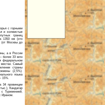
горья с горными
ья и холмистые
путных границ
а 1350 км (это
 (от Москвы до
ны, а в России
 — более 33 млн
м федеральном
х местах. Самый
елении страны
ркмены (2,5%).
ального языка
— 15%.
а 34 провинции
тыс.), Кандагар
е с Туркменией,
с Ираном.