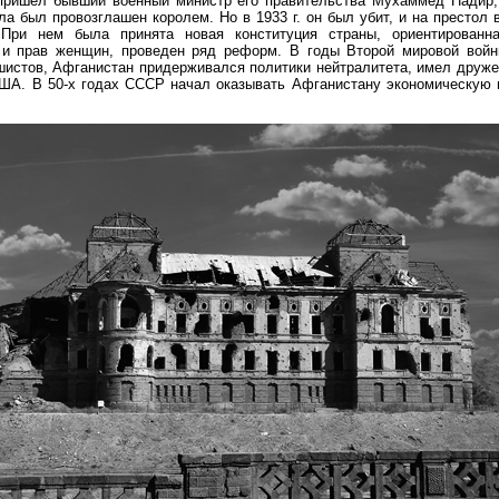
пришел бывший военный министр его правительства Мухаммед Надир,
ла был провозглашен королем. Но в 1933 г. он был убит, и на престол 
 При нем была принята новая конституция страны, ориентированн
 и прав женщин, проведен ряд реформ. В годы Второй мировой войн
истов, Афганистан придерживался политики нейтралитета, имел друже
ША. В 50-х годах СССР начал оказывать Афганистану экономическую 