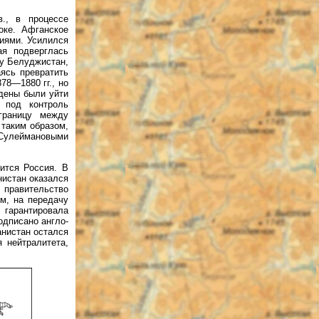
., в процессе
оке. Афганское
иями. Усилился
ая подверглась
у Белуджистан,
ясь превратить
78—1880 гг., но
ждены были уйти
 под контроль
границу между
таким образом,
 Сулеймановыми
ится Россия. В
нистан оказался
 правительство
м, на передачу
 гарантировала
одписано англо-
анистан остался
 нейтралитета,