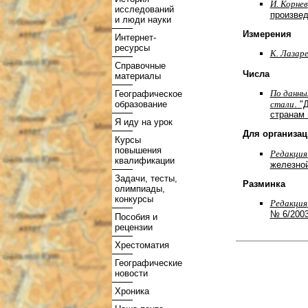
И. Корнев
исследований
произвед
и люди науки
Измерения
Интернет-
ресурсы
К. Лазар
Справочные
Числа
материалы
По данны
Географическое
образование
стали
. "
странам 
Я иду на урок
Для организа
Курсы
повышения
Редакция
квалификации
железно
Задачи, тесты,
Разминка
олимпиады,
конкурсы
Редакция
№ 6/200
Пособия и
рецензии
Хрестоматия
Географические
новости
Хроника