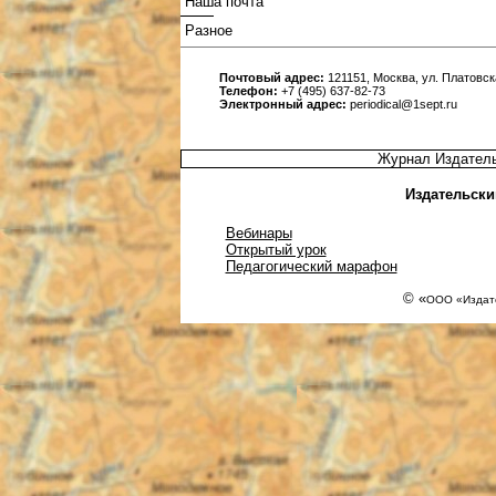
Наша почта
Разное
Почтовый адрес:
121151, Москва, ул. Платовска
Телефон:
+7 (495) 637-82-73
Электронный адрес:
periodical@1sept.ru
Журнал Издатель
Издательски
Вебинары
Открытый урок
Педагогический марафон
© «
ООО «Издате