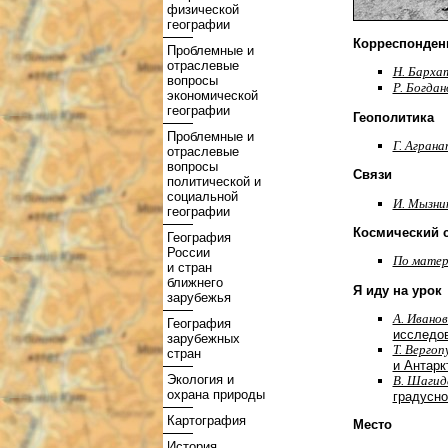
физической
географии
Корреспонден
Проблемные и
отраслевые
Н. Барха
вопросы
Р. Богдан
экономической
географии
Геополитика
Проблемные и
Г. Аграна
отраслевые
вопросы
Связи
политической и
социальной
И. Мызни
географии
Космический с
География
России
По матер
и стран
ближнего
Я иду на урок
зарубежья
А. Ивано
География
исследов
зарубежных
Т. Вергоп
стран
и Антарк
Экология и
В. Шагид
охрана природы
градусно
Картография
Место
История