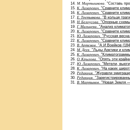
М. Мартышкова
. "Составь про
К. Лазаревич
. "Сравните клим
К. Лазаревич
. "Сравните клим
Е. Третьякова
. "В кольце траг
Н. Белоусова
. "Опорные схемы
Г. Мальцева
. "Анализ климато
К. Лазаревич
. "Сравните клима
Ю. Лазаревич
. "Русская весна
К. Лазаревич
. "Сравните клим
В. Артемов
. "А.И.Воейков (184
М. Деев
. "Льды Арктики и кли
К. Лазаревич
. "Климатограммы
О. Крылова
. "Опять эти крайн
Ю. Лазаревич
. "Метели, вьюги
К. Лазаревич
. "На каких широ
Редакция
. "Журавли эмиграци
Редакция
. "Зарегистрированн
В. Мартынов
. "Новая Земля —