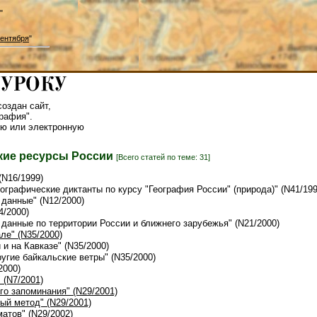
"
ентября
"
оздан сайт,
рафия".
ю или электронную
кие ресурсы России
[Всего статей по теме: 31]
(N16/1999)
еографические диктанты по курсу "География России" (природа)" (N41/199
 данные" (N12/2000)
4/2000)
 данные по территории России и ближнего зарубежья" (N21/2000)
ле" (N35/2000)
 и на Кавказе" (N35/2000)
ругие байкальские ветры" (N35/2000)
2000)
 (N7/2001)
го запоминания" (N29/2001)
ый метод" (N29/2001)
матов" (N29/2002)