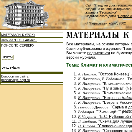
Сайт "Я иду на урок географии
создан на основе материалов
журнала "
География
"
Издательского дома "
Первое с
© "
Первое сентября
", 2002
МАТЕРИАЛЫ К УРОКУ
Журнал "ГЕОГРАФИЯ"
Все материалы, на основе которых с
ПОИСК ПО СЕРВЕРУ
были опубликованы в журнале "Геог
Вы можете
подписаться
на бумажну
версии журнала.
Тема: Климат и климатичес
А. Никонов
. "Остров Коневец" 
Вопросы по сайту:
К. Лазаревич, В. Евдокимов
. "Г
periodical@1sept.ru
К. Лазаревич
. "Климатические
К. Лазаревич
. "Ну и зима!" (N1
К. Лазаревич
. "Климатические
К. Лазаревич
. "Ветры на Байка
К. Лазаревич
. "Ветры в России
Геннадий Дроздов
. "Сарма и д
Редакция
. ""Зима идёт"" (N43/
Р. Чаурина
. "Е.С. Рубенштейн"
Л. Злобина
. "Схема для лучше
Н. Титова
. "Словесно-наглядн
К. Лазаревич
. "Сравнение кли