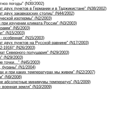
гноз погоды" (N30/2002)
ат двух пунктов в Германии и в Таджикистане" (N38/2002)
ат двух закавказских столиц" (N44/2002)
ической изотермы" (N2/2003)
 при изучении климата России" (N3/2003)
грамм" (N5/2003)
т" (N15/2003)
 - особенная" (N15/2003)
ат двух пунктов на Русской равнине" (N17/2003)
2-1916)" (N26/2003)
мат Северного полушария" (N29/2003)
" (N29/2003)
ие точки…" (N45/2003)
, бураны" (N1/2004)
тах и при каких температурах мы живем" (N22/2007)
и" (N9/2008)
ые абсолютные минимумы температур" (N1/2009)
 военная земля" (N10/2009)