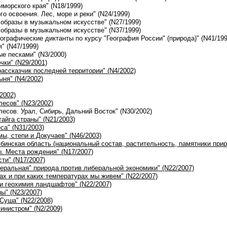
иморского края" (N18/1999)
го освоения. Лес, море и реки" (N24/1999)
 образы в музыкальном искусстве" (N27/1999)
 образы в музыкальном искусстве" (N37/1999)
еографические диктанты по курсу "География России" (природа)" (N41/199
я" (N47/1999)
ые песками" (N3/2000)
чки" (N29/2001)
 рассказчик последней территории" (N4/2002)
ыня" (N4/2002)
/2002)
лесов" (N23/2002)
лесов. Урал, Сибирь, Дальний Восток" (N30/2002)
тайга страны" (N21/2003)
еса" (N31/2003)
мы, степи и Докучаев" (N46/2003)
ябинская область (национальный состав, растительность, памятники прир
ы. Места рождения" (N17/2007)
сти" (N17/2007)
беральная" природа против либеральной экономики" (N22/2007)
тах и при каких температурах мы живем" (N22/2007)
 и геохимия ландшафтов" (N22/2007)
ы" (N23/2007)
 Суша" (N22/2008)
министром" (N2/2009)