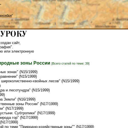
"
ентября
"
оздан сайт,
рафия".
ю или электронную
риродные зоны России
[Всего статей по теме: 39]
ных зонах" (N15/1999)
сравнении" (N15/1999)
 широколиственно-хвойных лесов" (N15/1999)
)
дра и лесотундра" (N15/1999)
99)
ра Земли" (N16/1999)
ственные зоны России" (N17/1999)
пи" (N17/1999)
устыни. Субтропики" (N17/1999)
ирода гор" (N17/1999)
 (N17/1999)
ий по теме "Природно-хозяйственые зоны"" (N17/1999)