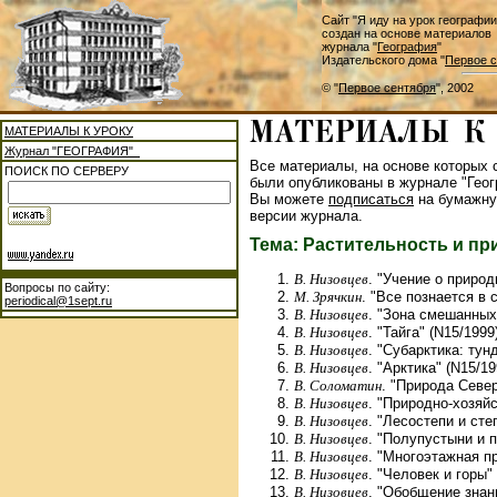
Сайт "Я иду на урок географии
создан на основе материалов
журнала "
География
"
Издательского дома "
Первое с
© "
Первое сентября
", 2002
МАТЕРИАЛЫ К УРОКУ
Журнал "ГЕОГРАФИЯ"
Все материалы, на основе которых с
ПОИСК ПО СЕРВЕРУ
были опубликованы в журнале "Геог
Вы можете
подписаться
на бумажну
версии журнала.
Тема: Растительность и п
В. Низовцев
. "Учение о природ
Вопросы по сайту:
М. Зрячкин
. "Все познается в 
periodical@1sept.ru
В. Низовцев
. "Зона смешанных
В. Низовцев
. "Тайга" (N15/1999
В. Низовцев
. "Субарктика: тун
В. Низовцев
. "Арктика" (N15/19
В. Соломатин
. "Природа Севе
В. Низовцев
. "Природно-хозяй
В. Низовцев
. "Лесостепи и сте
В. Низовцев
. "Полупустыни и п
В. Низовцев
. "Многоэтажная пр
В. Низовцев
. "Человек и горы"
В. Низовцев
. "Обобщение знан