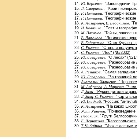
Ю. Берсенев
. "Заповедники Пр
Л. Смирнягин
. "Край пионерско
Р. Пименова
. "Географические
Р. Пименова
. "Географические
К. Лазаревич, В. Евдокимов
. "Г
И. Ковязина
. "Поэт и географи
М. Пахомов
. "Тайны, занесенн
В. Лапонова
. "Логические цепо
В. Евдокимов
. "Олег Куваев -
С. Рогачев
. "Степь и полупуст
С. Рогачев
. "Лес" (N8/2002)
Ю. Лазаревич
. "О лесах" (N21
Ю. Лазаревич
. "Разнообразие 
Ю. Лазаревич
. "Разнообразие 
А. Резников
. "Самая западная 
Ю. Лазаревич
. "За границей л
Анатолий Иващенко
. "Чернозе
М. Андреева, А. Маркова
. "Чел
Д. Заяц
. "Руководители стран
Д. Заяц, С. Рогачев
. "Карта вла
Ю. Гладкий
. "Россия: "антили
К. Лазаревич
. "На каких широ
Уолт Уитмен
. "Почвоведение
Редакция
. "Яруги Белгородчин
Е. Чернихова
. "Каргопольская
Т. Чибидина
. "Урок с лесным 