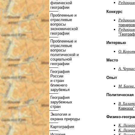
Редакция
физической
географии
Конкурс
Проблемные и
отраслевые
Редакция
вопросы
тренеров
экономической
Редакция
географии
"Географ
Проблемные и
Интервью
отраслевые
вопросы
О. Корот
политической и
социальной
Место
географии
А. Черка
География
России
Опыт
и стран
ближнего
М. Баева
зарубежья
Политическая 
География
зарубежных
В. Халат
стран
Кавказа"
Экология и
Физико-геогра
охрана природы
К. Лазар
Картография
К. Лазар
История
К. Лазар