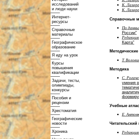
исследований
К. Лазар
и люди науки
К. Лазар
Интернет-
Справочные м
ресурсы
По данны
Справочные
России"
материалы
Редакция
Географическое
Карта"
образование
Методические
Я иду на урок
Т. Волови
Курсы
повышения
Методика
квалификации
С. Рогаче
Задачи, тесты,
умения р
олимпиады,
тематиче
конкурсы
аналитич
формиру
Пособия и
рецензии
Учебные атла
Хрестоматия
Е. Антон
Географические
новости
Читательский 
Хроника
Редакция