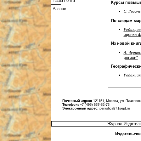
Наша почта
Курсы повыше
Разное
C. Рогаче
По следам ма
Редакция
оценки 
Из новой книг
А. Черно
регион"
Географически
Редакция
Почтовый адрес:
121151, Москва, ул. Платовска
Телефон:
+7 (495) 637-82-73
Электронный адрес:
periodical@1sept.ru
Журнал Издатель
Издательски