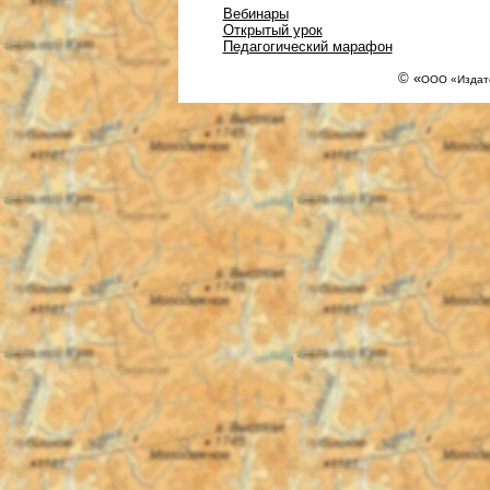
Вебинары
Открытый урок
Педагогический марафон
© «
ООО «Издате