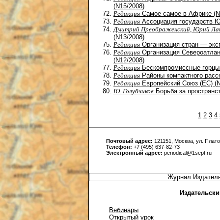
(N15/2008)
Редакция
Самое-самое в Африке (N
Редакция
Ассоциация государств Юг
Дмитрий Преображенский, Юрий Ла
(N13/2008)
Редакция
Организация стран — эксп
Редакция
Организация Североатлан
(N12/2008)
Редакция
Бескомпромиссные горцы 
Редакция
Районы компактного рассе
Редакция
Европейский Союз (ЕС) (N
Ю. Голубчиков
Борьба за пространст
1
2
3
4
Почтовый адрес:
121151, Москва, ул. Платов
Телефон:
+7 (495) 637-82-73
Электронный адрес:
periodical@1sept.ru
Журнал Издатель
Издательски
Вебинары
Открытый урок