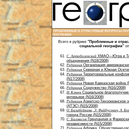
ПРОБЛЕМНЫЕ И ОТРАСЛЕВЫЕ ВОПРОСЫ ПО
ГЕОГРАФИИ
Всего в рубрике
"Проблемные и отрас
социальной географии"
оп
С. Артоболевский
ХМАО—Югра и Тюм
объединения (N18/2008)
Редакция
Организация американских
Редакция
Северная и Южная Осетия
Редакция
Территориальные конфликт
(N17/2008)
Редакция
Новая Кавказская война (
Редакция
Содружество (N16/2008)
Н. Клюев
Социальное благополучие:
интерьере (N16/2008)
Редакция
Азиатско-Тихоокеанское 
(АТЭС) (N15/2008)
О. Балабейкина, Э. Файбусович, А. Б
города России (N15/2008)
С. Балмасов
Гренландия и Фарерски
независимости (N15/2008)
Редакция
Африка. Общественно-гео