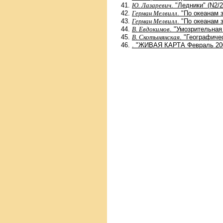
Ю. Лазаревич
. "Ледники" (N2/
Герман Мелвилл
. "По океанам 
Герман Мелвилл
. "По океанам 
В. Евдокимов
. "Умозрительная
В. Скотынянская
. "Географиче
. "ЖИВАЯ КАРТА Февраль 200