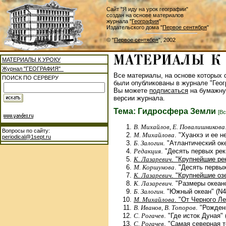
Сайт "Я иду на урок географии"
создан на основе материалов
журнала "
География
"
Издательского дома "
Первое сентября
"
© "
Первое сентября
", 2002
МАТЕРИАЛЫ К УРОКУ
Журнал "ГЕОГРАФИЯ"
Все материалы, на основе которых с
ПОИСК ПО СЕРВЕРУ
были опубликованы в журнале "Геог
Вы можете
подписаться
на бумажну
версии журнала.
Тема: Гидросфера Земли
[Вс
В. Михайлов, Е. Повалишникова
Вопросы по сайту:
М. Михайлова
. "Хуанхэ и ее н
periodical@1sept.ru
Б. Залогин
. "Атлантический ок
Редакция
. "Десять первых рек
К. Лазаревич
. "Крупнейшие ре
М. Коршунова
. "Десять первых
К. Лазаревич
. "Крупнейшие оз
К. Лазаревич
. "Размеры океан
Б. Залогин
. "Южный океан" (N4
М. Михайлова
. "От Черного Л
В. Иванов, В. Топоров
. "Рожден
С. Рогачев
. "Где исток Дуная" 
С. Рогачев
. "Самая северная т