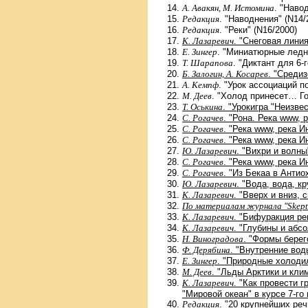
А. Авакян, М. Истомина
. "Наво
Редакция
. "Наводнения" (N14/
Редакция
. "Реки" (N16/2000)
К. Лазаревич
. "Снеговая линия
Е. Зингер
. "Миниатюрные ледни
T. Шарапова
. "Диктант для 6-
Б. Залогин, А. Косарев
. "Среди
А. Кемпф
. "Урок ассоциаций п
М. Деев
. "Холод принесет… Г
Т. Оськина
. "Урокигра "Неизвес
С. Рогачев
. "Рона. Река www, 
С. Рогачев
. "Река www, река И
С. Рогачев
. "Река www, река 
Ю. Лазаревич
. "Вихри и волны
С. Рогачев
. "Река www, река 
С. Рогачев
. "Из Бекаа в Антио
Ю. Лазаревич
. "Вода, вода, к
К. Лазаревич
. "Вверх и вниз, 
По материалам журнала "Skepti
К. Лазаревич
. "Бифуракция рек
К. Лазаревич
. "Глубины и абс
Н. Виноградова
. "Формы берег
Ф. Дерябина
. "Внутренние вод
Е. Зингер
. "Природные холоди
М. Деев
. "Льды Арктики и кли
К. Лазаревич
. "Как провести 
"Мировой океан" в курсе 7-го 
Редакция
. "20 крупнейших ре